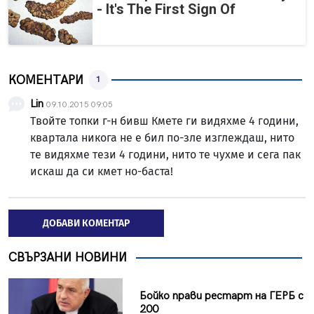
- It's The First Sign Of
КОМЕНТАРИ
1
Lin
09.10.2015 09:05
Твойте топки г-н бивш Кмете ги видяхме 4 години,
квартала никога не е бил по-зле изглеждаш, нито
те видяхме тези 4 години, нито те чухме и сега пак
искаш да си кмет но-баста!
ДОБАВИ КОМЕНТАР
СВЪРЗАНИ НОВИНИ
Бойко прави рестарт на ГЕРБ с
200