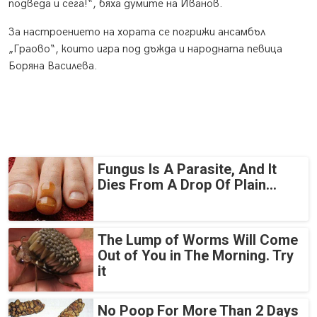
подведа и сега!“, бяха думите на Иванов.
За настроението на хората се погрижи ансамбъл
„Граово“, които игра под дъжда и народната певица
Боряна Василева.
Fungus Is A Parasite, And It
Dies From A Drop Of Plain...
The Lump of Worms Will Come
Out of You in The Morning. Try
it
No Poop For More Than 2 Days