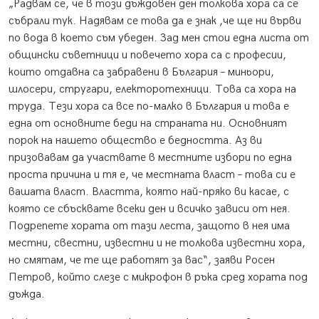
„Радвам се, че в този дъждовен ден толкова хора са се
събрали тук. Надявам се това да е знак ,че ще ни върви
по вода в което съм убеден. Зад мен стои една листа от
общински съветници и повечето хора са с професии,
които отдавна са забравени в България – миньори,
шлосери, стругари, електоротехници. Това са хора на
труда. Тези хора са все по-малко в България и това е
една от основните беди на страната ни. Основният
порок на нашето общество е бедността. Аз ви
призовавам да участвате в местните избори по една
проста причина и тя е, че местната власт – това си е
вашата власт. Властта, която най-пряко ви касае, с
която се сбъсквате всеки ден и всичко зависи от нея.
Подрепете хората от тази леста, защото в нея има
местни, свестни, известни и не толкова известни хора,
но смятам, че те ще работят за вас“, заяви Росен
Петров, който слезе с микрофон в ръка сред хората под
дъжда.