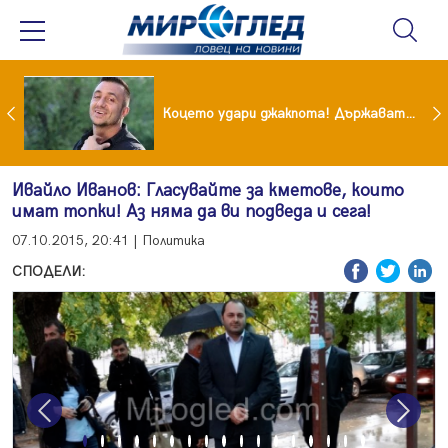
преди бурята! Защо Саня Армутлиева продължава да мълчи за раздялата с Дара?
Коцето удари джакпота! Държавата му плаща 95 000 евро
Ивайло Иванов: Гласувайте за кметове, които
имат топки! Аз няма да ви подведа и сега!
07.10.2015, 20:41 | Политика
СПОДЕЛИ:
Previous
Next