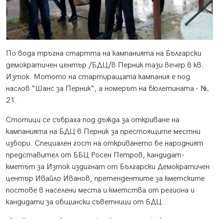
По вода тръгна стартта на кампанията на Български
демократичен център /БДЦ/в Перник тази вечер в кв.
Изток. Мотото на стартиращата кампания е под
наслов “Шанс за Перник“, а номерът на бюлетината - №
21.
Стотици се събраха под дъжда за откриване на
кампанията на БДЦ в Перник за престоящите местни
избори. Специален гост на откриването бе народният
представител от ББЦ Росен Петров, кандидат-
кметът за Изток издигнат от Български Демократичен
център Ивайло Иванов, претендентите за кметските
постове в населени места и кметства от региона и
кандидати за общински съветници от БДЦ.