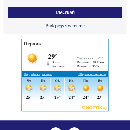
Здравният министър Катя Ивкова и депутата от
Перник Мартин Жлябинков обходиха здравни
ГЛАСУВАЙ
заведения в Перник
05.08.2026, 09:06
Виж резултатите
Извънредният и пълномощен посланик на Иран на
посещение в музея в Перник
05.08.2026, 09:02
Млади мъже от Перник в инициатива „Перник
подкрепя своите пенсионери“
05.08.2026, 08:57
5 случая на хепатит от началото на юли до сега в
Перник
05.08.2026, 00:32