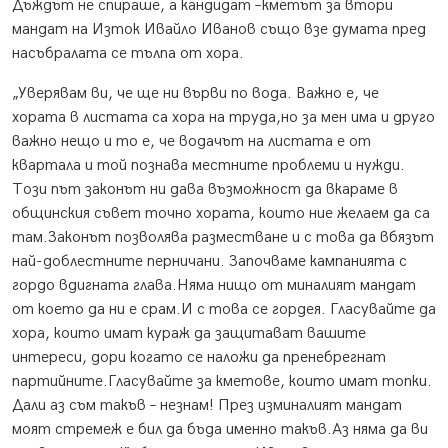
Дъждът не спираше, а кандидат –кметът за втори
мандат на Изток Ивайло Иванов също взе думата пред
насъбралата се тълпа от хора.
„Уверявам ви, че ще ни върви по вода. Важно е, че
хората в листата са хора на труда,но за мен има и друго
важно нещо и то е, че водачът на листата е от
квартала и той познава местните проблеми и нужди.
Този път законът ни дава възможност да вкараме в
общинския съвет точно хората, които ние желаем да са
там.Законът позволява разместване и с това да вбязът
най-доблестните перничани. Започваме кампанията с
гордо вдигната глава.Няма нищо от миналият мандат
от което да ни е срам.И с това се гордея. Гласувайте да
хора, които имат кураж да защитават вашите
интереси, дори когато се наложи да пренебрегнат
партийните.Гласувайте за кметове, които имат топки.
Дали аз съм такъв – незнам! През изминалият мандат
моят стремеж е бил да бъда именно такъв.Аз няма да ви