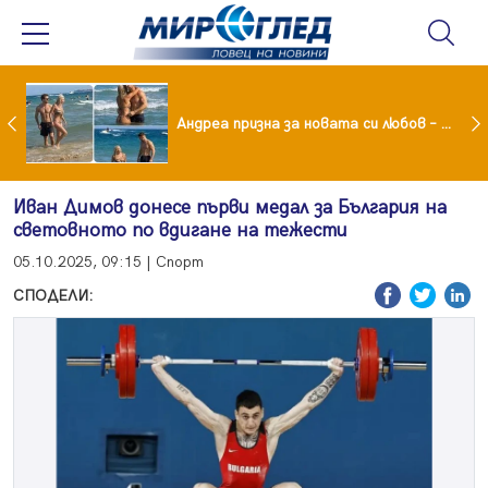
Драма вместо щастие: Звезда от "Татковци" е в болница с високорискова бременност
Андреа призна за новата си любов – руснакът Игор
Иван Димов донесе първи медал за България на
световното по вдигане на тежести
05.10.2025, 09:15 | Спорт
СПОДЕЛИ: