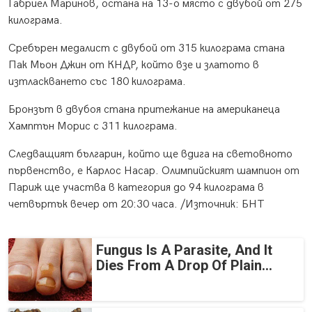
Габриел Маринов, остана на 13-о място с двубой от 275
килограма.
Сребърен медалист с двубой от 315 килограма стана
Пак Мьон Джин от КНДР, който взе и златото в
изтласкването със 180 килограма.
Бронзът в двубоя стана притежание на американеца
Хамптън Морис с 311 килограма.
Следващият българин, който ще вдига на световното
първенство, е Карлос Насар. Олимпийският шампион от
Париж ще участва в категория до 94 килограма в
четвъртък вечер от 20:30 часа. /Източник: БНТ
Fungus Is A Parasite, And It
Dies From A Drop Of Plain...