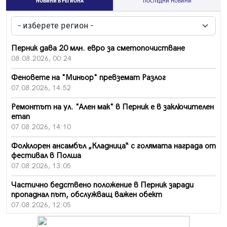
НОВИНИ В РЕГИОНА
ПОСЛЕДНИ НОВИНИ
Перник дава 20 млн. евро за сметопочистване
08.08.2026, 00:24
Феновете на "Миньор" превземат Разлог
07.08.2026, 14:52
Ремонтът на ул. "Ален мак" в Перник е в заключителен
етап
07.08.2026, 14:10
Фолклорен ансамбъл „Кладница“ с голямата награда от
фестивал в Полша
07.08.2026, 13:05
Частично бедствено положение в Перник заради
пропаднал път, обслужващ важен обект
07.08.2026, 12:05
Да отговорим на жегите с филм под звездите днес и