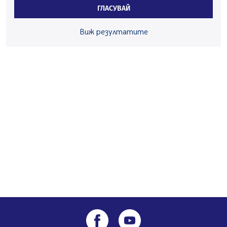
средствата по Плана за справедлив преход за
ГЛАСУВАЙ
въглищните райони
05.08.2026, 14:57
Виж резултатите
Звезди от световна сцена в Перник ще пеят на
Пернишката крепост
05.08.2026, 14:01
„Топлофикация Перник“ напредва с дигитализацията
на отчетния процес
05.08.2026, 11:48