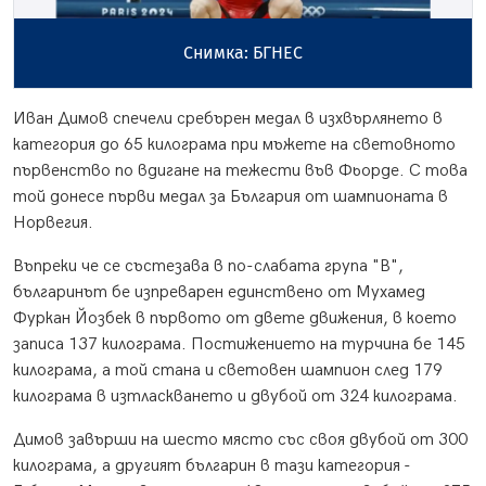
Снимка: БГНЕС
Иван Димов спечели сребърен медал в изхвърлянето в
категория до 65 килограма при мъжете на световното
първенство по вдигане на тежести във Фьорде. С това
той донесе първи медал за България от шампионата в
Норвегия.
Въпреки че се състезава в по-слабата група "В",
българинът бе изпреварен единствено от Мухамед
Фуркан Йозбек в първото от двете движения, в което
записа 137 килограма. Постижението на турчина бе 145
килограма, а той стана и световен шампион след 179
килограма в изтласкването и двубой от 324 килограма.
Димов завърши на шесто място със своя двубой от 300
килограма, а другият българин в тази категория -