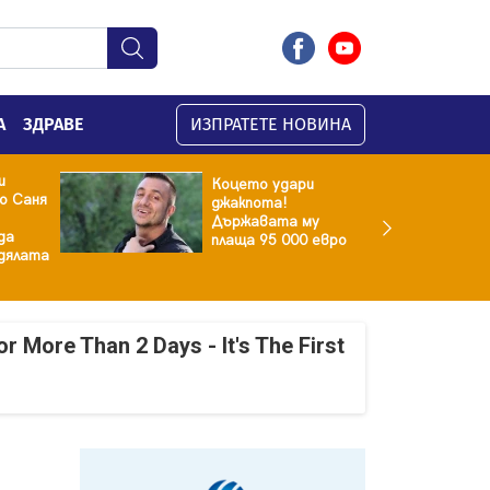
А
ЗДРАВЕ
ИЗПРАТЕТЕ НОВИНА
и
Коцето удари
о Саня
джакпота!
Държавата му
да
плаща 95 000 евро
здялата
r More Than 2 Days - It's The First