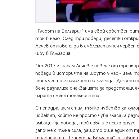
„Гласът на България“ има свой собствен рит
тон в него. След три победи, десетки откр
Лечев отново сяда в емблематичния червен ст
шоу в България.
От 2017 г. насам Лечев е повече от треньо
победи в историята на шоуто у нас – цели 
стол често е началото на легенда. Докато 
вече разпалиха очакванията за предстоящия с
играта сменя тоналността.
С неподражаем стил, тънко чувство за хумо
човекът, който не просто чува гласа, а раз
амбиция за победа, той идва и с нещо друго 
започне с пълна сила, защото още един от 
традицията. „Гласът на България“ се завръщ