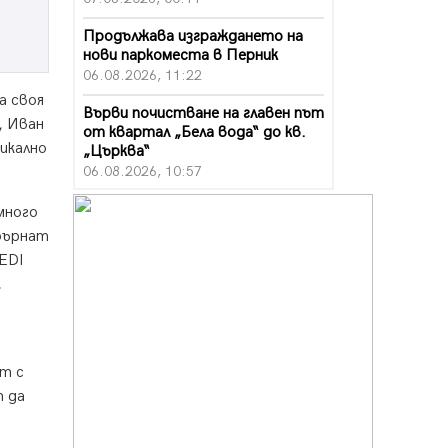
Продължава изграждането на
нови паркоместа в Перник
06.08.2026, 11:22
а своя
Върви почистване на главен път
, Иван
от квартал „Бела вода“ до кв.
зикално
„Църква“
06.08.2026, 10:57
Четири сигнала до пожарната в
много
Перник за денонощие,
обърнат
пожарникарите призовават към
MEDI
повишено внимание
,
06.08.2026, 09:43
Много заразен вирус върлува в
Перник
06.08.2026, 09:28
ат с
т да
Проверки за спазване правилата
за пожарна безопасност по
време на жътвената кампания в