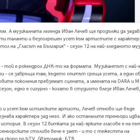
ъм. А музикалната легенда Иван Лечев ще продължи да задав
ити таланти и безпогрешен усет към артистите с характер
ол на „Гласът на България“ – сезон 12 на най-гледаното му
р – той е рокендрол ДНК-то на формата. Музикантът с най-
три – се завръща там, където опитът среща усета, а един 
новите поколения превземат сцената, а имената на DARA и 
езон, едно е сигурно – когато в студиото влезе Иван Лечев
р и усет към истинските артисти, Лечев отново ще бъде
познава характера зад него. И ако останалите треньори идв
– история. В сезон 12 битката за най-ярките гласове е на пъ
треньорските столове вече е зает – и то с тежестта на
а скоро по bTV. /Източник: БТВ