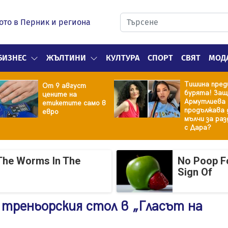
ото в Перник и региона
БИЗНЕС
ЖЪЛТИНИ
КУЛТУРА
СПОРТ
СВЯТ
МОД
Тишина пред
От 9 август
бурята! Защ
цените на
Армутлиева
етикетите само в
продължава 
евро
мълчи за ра
с Дара?
The Worms In The
No Poop Fo
Sign Of
 треньорския стол в „Гласът на