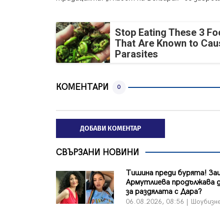
Stop Eating These 3 F
That Are Known to Cau
Parasites
КОМЕНТАРИ
0
ДОБАВИ КОМЕНТАР
СВЪРЗАНИ НОВИНИ
Тишина преди бурята! За
Армутлиева продължава д
за раздялата с Дара?
06.08.2026, 08:56 | Шоубизн