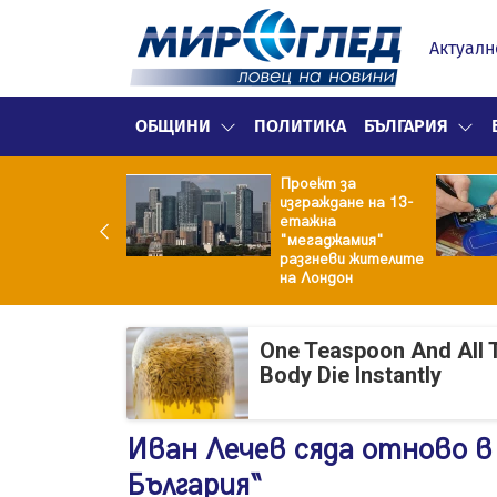
Актуалн
ОБЩИНИ
ПОЛИТИКА
БЪЛГАРИЯ
Проект за
раниха на
изграждане на 13-
овници
етажна
нсьора в хотел
"мегаджамия"
Златните
разгневи жителите
на Лондон
One Teaspoon And All 
Body Die Instantly
Иван Лечев сяда отново в
България“