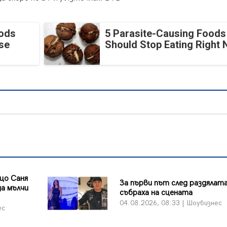
oods
5 Parasite-Causing Foods
se
Should Stop Eating Right
що Саня
За първи път след раздялата
а мълчи
събраха на сцената
04.08.2026, 08:33 | Шоубизнес
ес