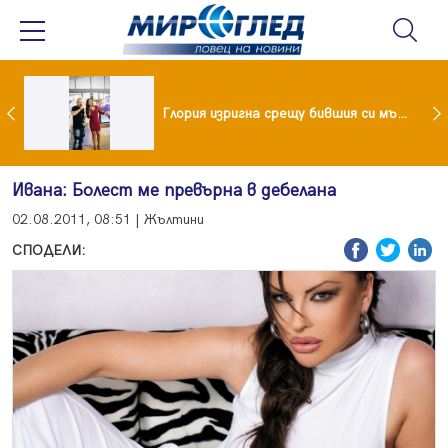
 и майка си построиха къща от 8000 стъклени бутилки
Глория изригна срещу бившия си мъж: Беше със 120-килограмова жена! Искаше бърза печалба...
Ивана: Болест ме превърна в дебелана
02.08.2011, 08:51 | Жълтини
СПОДЕЛИ: