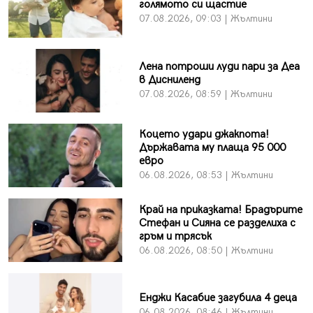
голямото си щастие
07.08.2026, 09:03 | Жълтини
Лена потроши луди пари за Деа
в Дисниленд
07.08.2026, 08:59 | Жълтини
Коцето удари джакпота!
Държавата му плаща 95 000
евро
06.08.2026, 08:53 | Жълтини
Край на приказката! Брадърите
Стефан и Сияна се разделиха с
гръм и трясък
06.08.2026, 08:50 | Жълтини
Енджи Касабие загубила 4 деца
06.08.2026, 08:46 | Жълтини