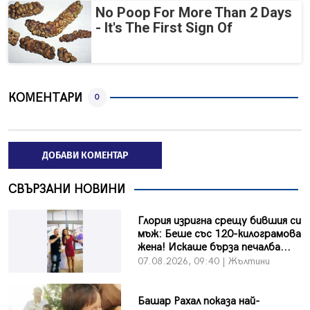
No Poop For More Than 2 Days
- It's The First Sign Of
КОМЕНТАРИ
0
ДОБАВИ КОМЕНТАР
СВЪРЗАНИ НОВИНИ
Глория изригна срещу бившия си
мъж: Беше със 120-килограмова
жена! Искаше бърза печалба...
07.08.2026, 09:40 | Жълтини
Башар Рахал показа най-