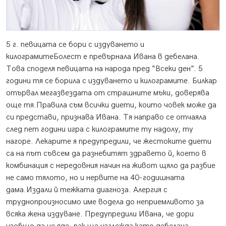
5 г. певицата се бори с издуването и
килограмите
Болест е превърнала Ивана в дебелана.
Това споделя певицата на народа пред “Всеки ден”. 5
години тя се борила с издуването и килограмите. Билкар
отървал мегазвездата от страшните мъки, доверява
още тя.Правила съм всички диети, които човек може да
си представи, признава Ивана. Тя направо се отчаяла
след пет години игра с килограмите ту надолу, ту
нагоре. Лекарите я предупредили, че жестоките диети
са на път съвсем да разнебитят здравето й, което в
комбинация с нередовния начин на живот щяло да разбие
не само тялото, но и нервите на 40-годишната
дама.Издали й тежката диагноза. Алергия с
труднопроизносимо име водела до неприемливото за
всяка жена издуване. Предупредили Ивана, че дори