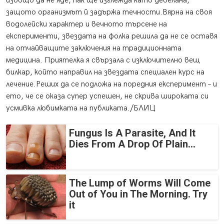
изобщо да не яде, пак ще изглежда като дебелана,
защото организмът й задържа течности.Вярна на своя
водолейски характер и вечното търсене на
експерименти, звездата на фолка решила да не се оставя
на отчайващите заключения на традиционната
медицина. Приятелка я свързала с изключително вещ
билкар, който направил на звездата специален курс на
лечение.Реших да се подложа на поредния експеримент – и
ето, че се оказа супер успешен, не скрива широката си
усмивка любимката на публиката./БЛИЦ
Fungus Is A Parasite, And It
Dies From A Drop Of Plain...
The Lump of Worms Will Come
Out of You in The Morning. Try
it