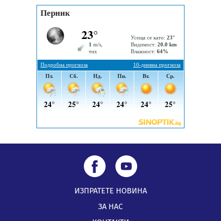
„Топлофикация Перник“ напредва с дигитализацията
на отчетния процес
05.08.2026, 11:48
Радев: Работи се усилено за спасяване на средствата
по Плана за справедлив преход за Стара Загора,
Кюстендил и Перник
05.08.2026, 11:34
ИЗПРАТЕТЕ НОВИНА
ЗА НАС