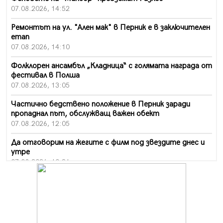
07.08.2026, 14:52
Ремонтът на ул. "Ален мак" в Перник е в заключителен
етап
07.08.2026, 14:10
Фолклорен ансамбъл „Кладница“ с голямата награда от
фестивал в Полша
07.08.2026, 13:05
Частично бедствено положение в Перник заради
пропаднал път, обслужващ важен обект
07.08.2026, 12:05
Да отговорим на жегите с филм под звездите днес и
утре
07.08.2026, 10:21
Първите крачки в помощ на пенсионерите в Перник,
вече са факт
07.08.2026, 09:18
Пак ограничават камионите по магистралите в петък