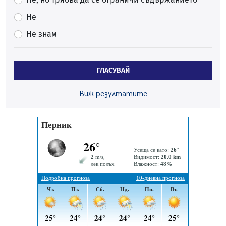
По-малко тежки катастрофи в Пернишко от
Не
началото на годината
Не знам
05.08.2026, 09:30
Здравният министър Катя Ивкова и депутата от
Перник Мартин Жлябинков обходиха здравни
ГЛАСУВАЙ
заведения в Перник
05.08.2026, 09:06
Виж резултатите
Извънредният и пълномощен посланик на Иран на
посещение в музея в Перник
05.08.2026, 09:02
Млади мъже от Перник в инициатива „Перник
подкрепя своите пенсионери“
05.08.2026, 08:57
5 случая на хепатит от началото на юли до сега в
Перник
05.08.2026, 00:32