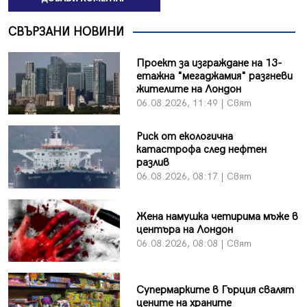
СВЪРЗАНИ НОВИНИ
Проект за изграждане на 13-
етажна "мегаджамия" разгневи
жителите на Лондон
06.08.2026, 11:49 | Свят
Риск от екологична
катастрофа след нефтен
разлив
06.08.2026, 08:17 | Свят
Жена намушка четирима мъже в
центъра на Лондон
06.08.2026, 08:08 | Свят
Супермарките в Гърция свалят
цените на храните