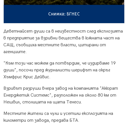
Снимка: БГНЕС
Деветнайсет души са в неизвестност след експлозията
в предприятие за взривни вещества в южната част на
САЩ, съобщиха местните власти, цитирани от
агенциите.
"Към този час можем да потвърдим, че издирваме 19
души", посочи пред журналисти шерифът на окръг
Хъмфрис Крис Дейвис.
Взривът разруши вчера завод на компанията "Акюрат
Енерджетик Системс", разположен на около 80 км от
Нешвил, столицата на щата Тенеси.
Местните жители са чули и усетили експлозията на
километри от завода, предава БТА.