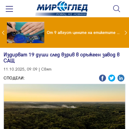
 за изграждане на 13-етажна "мегаджамия" разгневи жителите на Лондон
От 9 август цените на етикетите само в евро
Издирват 19 души след взрив в оръжеен завод в
САЩ
11.10.2025, 09:09 | Свят
СПОДЕЛИ: