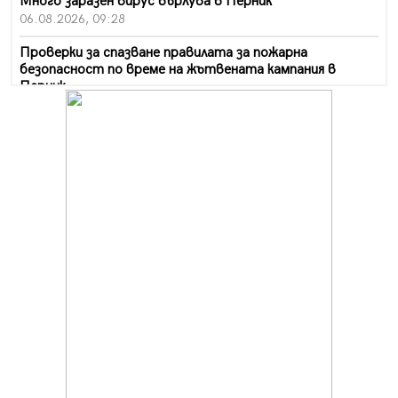
Много заразен вирус върлува в Перник
06.08.2026, 09:28
Проверки за спазване правилата за пожарна
безопасност по време на жътвената кампания в
Перник
06.08.2026, 07:51
Ето какви забавления ще има през август в Перник
06.08.2026, 00:48
Пернишки експерт за фишинг измамите:
Проверявайте съмнителните линкове в bezopasno.net
05.08.2026, 15:42
На 95 години почина Лиляна Десова
05.08.2026, 15:18
Радев: Работи се активно за запазването на
средствата по Плана за справедлив преход за
въглищните райони
05.08.2026, 14:57
Звезди от световна сцена в Перник ще пеят на