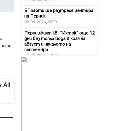
БГ парти ще разтресе центъра
на Перник
09.08.2026, 07:01
Пернишкият кв. "Изток" още 12
дни без топла вода в края на
о,
август и началото на
снети
септември
09.08.2026, 00:45
Перник дава 20 млн. евро за
сметопочистване
08.08.2026, 00:24
 All
Феновете на "Миньор"
превземат Разлог
07.08.2026, 14:52
Ремонтът на ул. "Ален мак" в
Перник е в заключителен етап
07.08.2026, 14:10