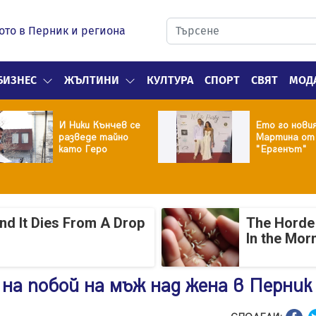
ото в Перник и региона
БИЗНЕС
ЖЪЛТИНИ
КУЛТУРА
СПОРТ
СВЯТ
МОД
И Ники Кънчев се
Ето го нови
разведе тайно
Мартина от
като Геро
"Ергенът"
And It Dies From A Drop
The Horde 
In the Mor
 на побой на мъж над жена в Перник