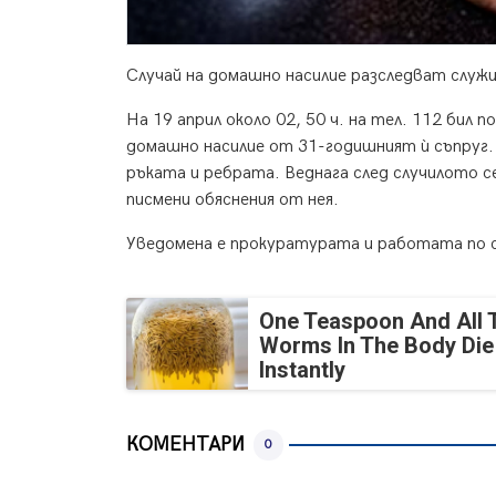
Случай на домашно насилие разследват служ
На 19 април около 02, 50 ч. на тел. 112 бил 
домашно насилие от 31-годишният ѝ съпруг. 
ръката и ребрата. Веднага след случилото 
писмени обяснения от нея.
Уведомена е прокуратурата и работата по с
One Teaspoon And All 
Worms In The Body Die
Instantly
КОМЕНТАРИ
0