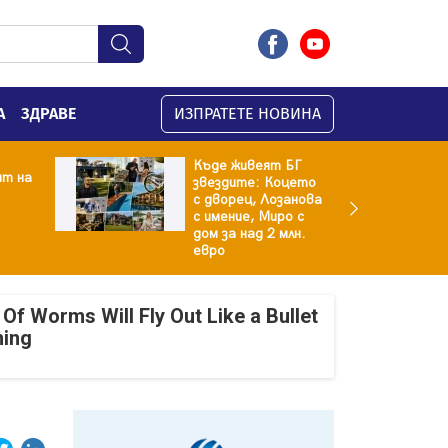
А
ЗДРАВЕ
ИЗПРАТЕТЕ НОВИНА
Къде живеят БГ
ят на
звездите: Коцето
с дворец, Лозанова
с имение, Миро с
дом за над 2 млн.
евро
Of Worms Will Fly Out Like a Bullet
ning