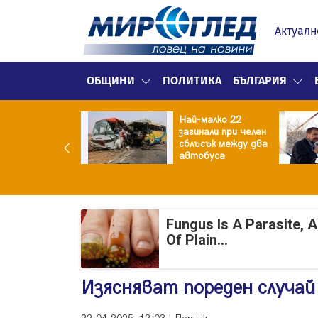
Актуалн
ОБЩИНИ
ПОЛИТИКА
БЪЛГАРИЯ
нският
Най-малко 22
зидент: Искаме
загинали при челен
разумение със
сблъсък между два
 , но без
автобуса
промиси
Fungus Is A Parasite, 
Of Plain...
Изясняват пореден случай