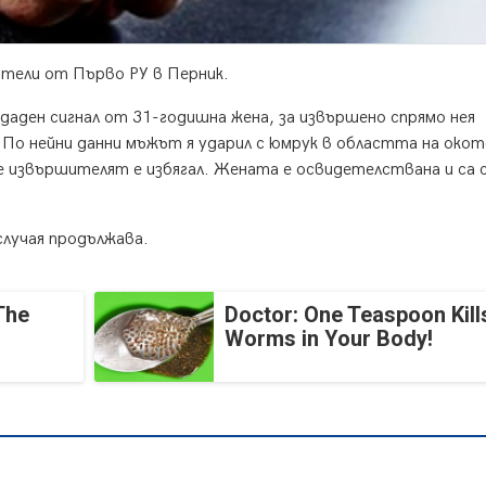
ители от Първо РУ в Перник.
подаден сигнал от 31-годишна жена, за извършено спрямо нея
По нейни данни мъжът я ударил с юмрук в областта на окот
се извършителят е избягал. Жената е освидетелствана и са 
лучая продължава.
The
Doctor: One Teaspoon Kills
Worms in Your Body!