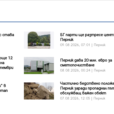
с става
БГ парти ще разтресе цент
Перник
09.08.2026, 07:01 | Перник
още 12
Перник дава 20 млн. евро за
 на
сметопочистване
птември
08.08.2026, 00:24 | Перник
Частично бедствено положе
к" в
Перник заради пропаднал пъ
етап
обслужващ важен обект
07.08.2026, 12:05 | Перник