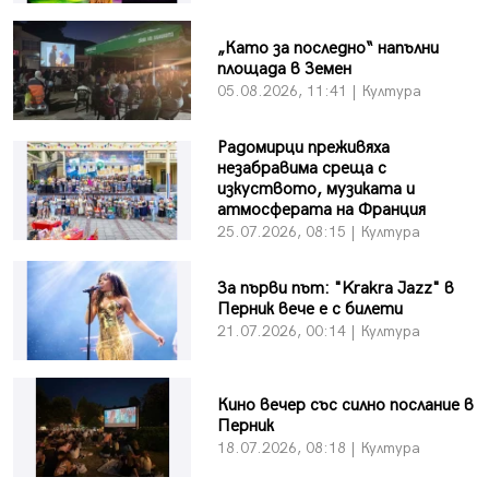
„Като за последно“ напълни
площада в Земен
05.08.2026, 11:41 | Култура
Радомирци преживяха
незабравима среща с
изкуството, музиката и
атмосферата на Франция
25.07.2026, 08:15 | Култура
За първи път: "Krakra Jazz" в
Перник вече е с билети
21.07.2026, 00:14 | Култура
Кино вечер със силно послание в
Перник
18.07.2026, 08:18 | Култура