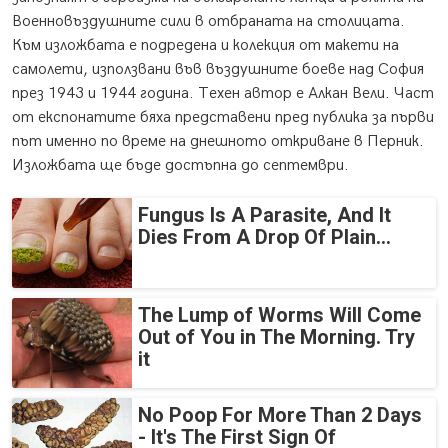
Военновъздушните сили в отбраната на столицата.
Към изложбата е подредена и колекция от макети на
самолети, използвани във въздушните боеве над София
през 1943 и 1944 година. Техен автор е Алкан Вели. Част
от експонатите бяха представени пред публика за първи
път именно по време на днешното откриване в Перник.
Изложбата ще бъде достъпна до септември.
Fungus Is A Parasite, And It
Dies From A Drop Of Plain...
The Lump of Worms Will Come
Out of You in The Morning. Try
it
No Poop For More Than 2 Days
- It's The First Sign Of