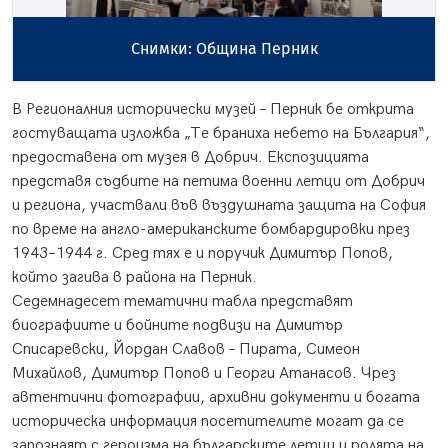
Снимки: Община Перник
В Регионалния исторически музей – Перник бе открита
гостуващата изложба „Те браниха небето на България“,
предоставена от музея в Добрич. Експозицията
представя съдбите на петима военни летци от Добрич
и региона, участвали във въздушната защита на София
по време на англо-американските бомбардировки през
1943–1944 г. Сред тях е и поручик Димитър Попов,
който загива в района на Перник.
Седемнадесет тематични табла представят
биографиите и бойните подвизи на Димитър
Списаревски, Йордан Славов – Пирата, Симеон
Михайлов, Димитър Попов и Георги Атанасов. Чрез
автентични фотографии, архивни документи и богата
историческа информация посетителите могат да се
запознаят с героизма на българските летци и ролята на