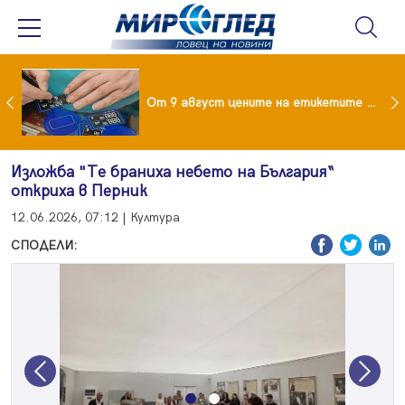
 за изграждане на 13-етажна "мегаджамия" разгневи жителите на Лондон
От 9 август цените на етикетите само в евро
Изложба "Те браниха небето на България“
откриха в Перник
12.06.2026, 07:12 | Култура
СПОДЕЛИ:
Previous
Next