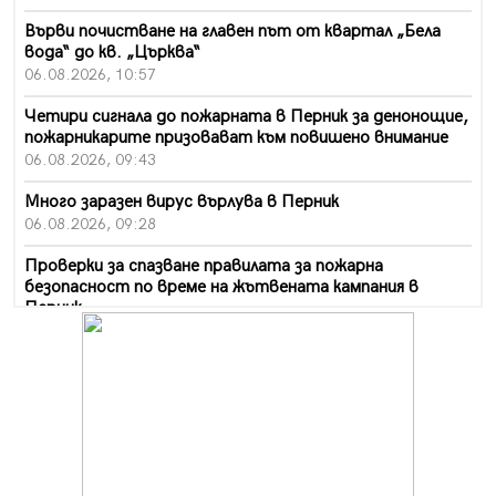
Върви почистване на главен път от квартал „Бела
вода“ до кв. „Църква“
06.08.2026, 10:57
Четири сигнала до пожарната в Перник за денонощие,
пожарникарите призовават към повишено внимание
06.08.2026, 09:43
Много заразен вирус върлува в Перник
06.08.2026, 09:28
Проверки за спазване правилата за пожарна
безопасност по време на жътвената кампания в
Перник
06.08.2026, 07:51
Ето какви забавления ще има през август в Перник
06.08.2026, 00:48
Пернишки експерт за фишинг измамите:
Проверявайте съмнителните линкове в bezopasno.net
05.08.2026, 15:42