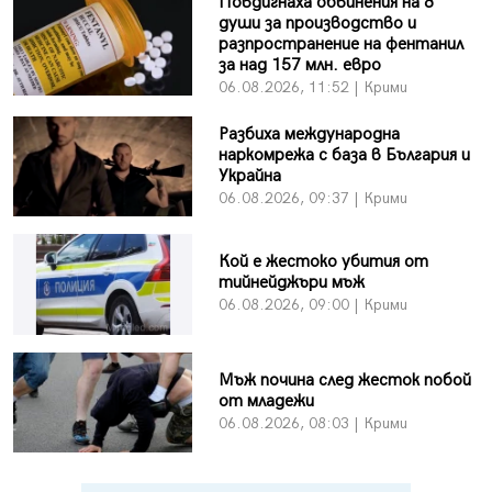
Повдигнаха обвинения на 8
души за производство и
разпространение на фентанил
за над 157 млн. евро
06.08.2026, 11:52 | Крими
Разбиха международна
наркомрежа с база в България и
Украйна
06.08.2026, 09:37 | Крими
Кой е жестоко убития от
тийнейджъри мъж
06.08.2026, 09:00 | Крими
Мъж почина след жесток побой
от младежи
06.08.2026, 08:03 | Крими