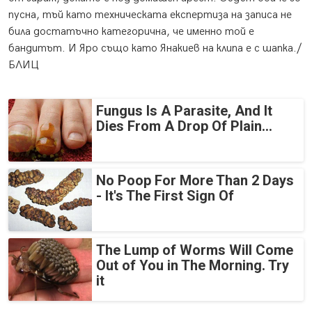
пусна, тъй като техническата експертиза на записа не
била достатъчно категорична, че именно той е
бандитът. И Яро също като Янакиев на клипа е с шапка./
БЛИЦ
Fungus Is A Parasite, And It
Dies From A Drop Of Plain...
No Poop For More Than 2 Days
- It's The First Sign Of
The Lump of Worms Will Come
Out of You in The Morning. Try
it