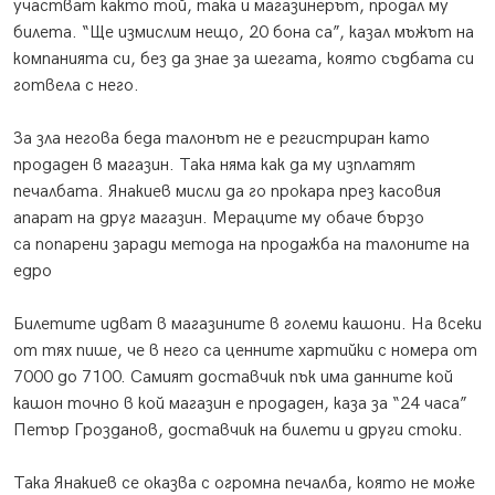
участват както той, така и магазинерът, продал му
билета. “Ще измислим нещо, 20 бона са”, казал мъжът на
компанията си, без да знае за шегата, която съдбата си
готвела с него.
За зла негова беда талонът не е регистриран като
продаден в магазин. Така няма как да му изплатят
печалбата. Янакиев мисли да го прокара през касовия
апарат на друг магазин. Мераците му обаче бързо
са попарени заради метода на продажба на талоните на
едро
Билетите идват в магазините в големи кашони. На всеки
от тях пише, че в него са ценните хартийки с номера от
7000 до 7100. Самият доставчик пък има данните кой
кашон точно в кой магазин е продаден, каза за “24 часа”
Петър Грозданов, доставчик на билети и други стоки.
Така Янакиев се оказва с огромна печалба, която не може