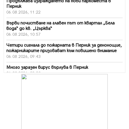
Продължава изграждането на нови паркоместа в
Перник
06.08.2026, 11:22
Върви почистване на главен път от квартал „Бела
вода“ до кв. „Църква“
06.08.2026, 10:57
Четири сигнала до пожарната в Перник за денонощие,
пожарникарите призовават към повишено внимание
06.08.2026, 09:43
Много заразен вирус върлува в Перник
06.08.2026, 09:28
Проверки за спазване правилата за пожарна
безопасност по време на жътвената кампания в
Перник
06.08.2026, 07:51
Ето какви забавления ще има през август в Перник
06.08.2026, 00:48
Пернишки експерт за фишинг измамите: