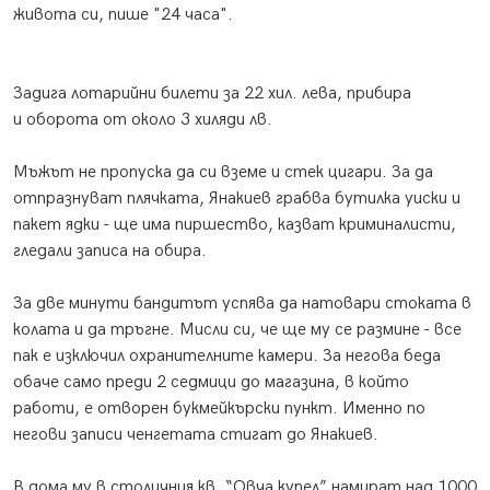
живота си, пише "24 часа".
Задига лотарийни билети за 22 хил. лева, прибира
и оборота от около 3 хиляди лв.
Мъжът не пропуска да си вземе и стек цигари. За да
отпразнуват плячката, Янакиев грабва бутилка уиски и
пакет ядки - ще има пиршество, казват криминалисти,
гледали записа на обира.
За две минути бандитът успява да натовари стоката в
колата и да тръгне. Мисли си, че ще му се размине - все
пак е изключил охранителните камери. За негова беда
обаче само преди 2 седмици до магазина, в който
работи, е отворен букмейкърски пункт. Именно по
негови записи ченгетата стигат до Янакиев.
В дома му в столичния кв. “Овча купел” намират над 1000