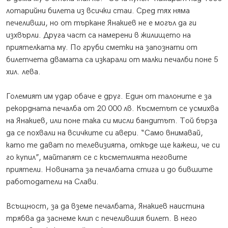
лотарийни билета из всички стаи. Сред тях няма
печеливши, но от търкане Янакиев не е могъл да ги
изхвърли. Друга част са намерени в жилището на
приятелката му. По груби сметки на запознати от
билетчета двамата са изкарали от малки печалби поне 5
хил. лева.
Големият им удар обаче е друг. Един от талоните е за
рекордната печалба от 20 000 лв. Късметът се усмихва
на Янакиев, или поне така си мисли бандитът. Той бърза
да се похвали на всичките си авери. “Само внимавай,
като те дават по телевизията, откъде ще кажеш, че си
го купил”, майтапят се с късметлията неговите
приятели. Новината за печалбата стига и до бившите
работодатели на Слави.
Всъщност, за да вземе печалбата, Янакиев наистина
трябва да заснеме клип с печелившия билет. В него