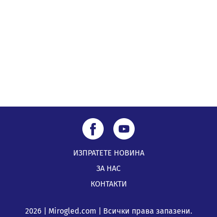
посещение в музея в Перник
05.08.2026, 09:02
Млади мъже от Перник в инициатива „Перник
подкрепя своите пенсионери“
05.08.2026, 08:57
ИЗПРАТЕТЕ НОВИНА
ЗА НАС
КОНТАКТИ
2026 | Mirogled.com | Всички права запазени.