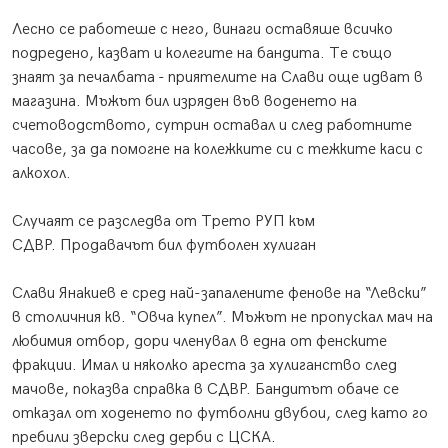
Лесно се работеше с него, винаги оставяше всичко
подредено, казват и колегите на бандита. Те също
знаят за печалбата - приятелите на Слави още идват в
магазина. Мъжът бил изряден във воденето на
счетоводството, сутрин оставал и след работните
часове, за да помогне на колежките си с тежките каси с
алкохол.
Случаят се разследва от Трето РУП към
СДВР. Продавачът бил футболен хулиган
Слави Янакиев е сред най-запалените фенове на “Левски”
в столичния кв. “Овча купел”. Мъжът не пропускал мач на
любимия отбор, дори членувал в една от фенските
фракции. Имал и няколко ареста за хулиганство след
мачове, показва справка в СДВР. Бандитът обаче се
отказал от ходенето по футболни двубои, след като го
пребили зверски след дерби с ЦСКА.