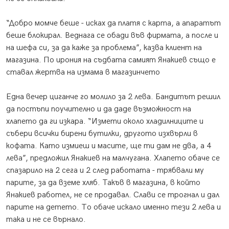
“Добро момче беше - исках да платя с карта, а апаратът
беше блокирал. Веднага се обади във фирмата, а после и
на шефа си, за да каже за проблема”, казва клиент на
магазина. По ирония на съдбата самият Янакиев също е
ставал жертва на измама в магазинчето
Една вечер циганче го молило за 2 лева. Бандитът решил
да постъпи поучително и да даде възможност на
хлапето да ги изкара. “Измети около хладилниците и
събери всички бирени бутилки, другото изхвърли в
кофата. Като измиеш и масите, ще ти дам не два, а 4
лева”, предложил Янакиев на малчугана. Хлапето обаче се
спазарило на 2 сега и 2 след работата - трябвали му
парите, за да вземе хляб. Такъв в магазина, в който
Янакиев работел, не се продавал. Слави се трогнал и дал
парите на детето. То обаче искало именно тези 2 лева и
така и не се върнало.