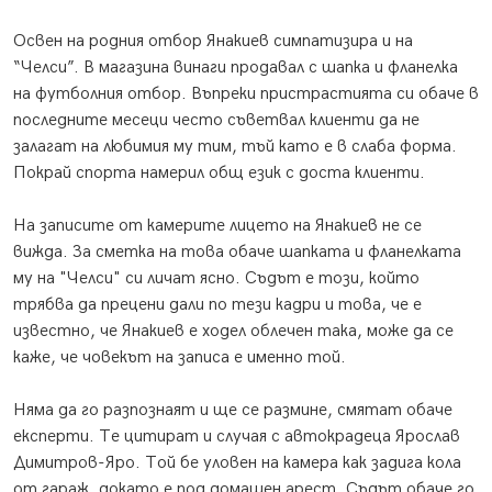
Освен на родния отбор Янакиев симпатизира и на
“Челси”. В магазина винаги продавал с шапка и фланелка
на футболния отбор. Въпреки пристрастията си обаче в
последните месеци често съветвал клиенти да не
залагат на любимия му тим, тъй като е в слаба форма.
Покрай спорта намерил общ език с доста клиенти.
На записите от камерите лицето на Янакиев не се
вижда. За сметка на това обаче шапката и фланелката
му на "Челси" си личат ясно. Съдът е този, който
трябва да прецени дали по тези кадри и това, че е
известно, че Янакиев е ходел облечен така, може да се
каже, че човекът на записа е именно той.
Няма да го разпознаят и ще се размине, смятат обаче
експерти. Те цитират и случая с автокрадеца Ярослав
Димитров-Яро. Той бе уловен на камера как задига кола
от гараж, докато е под домашен арест. Съдът обаче го