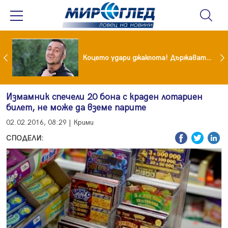
преди бурята! Защо Саня Армутлиева продължава да мълчи за раздялата с Дара?
Коцето удари джакпота! Държавата му плаща 95 000 евро
Измамник спечели 20 бона с краден лотариен
билет, не може да вземе парите
02.02.2016, 08:29 | Крими
СПОДЕЛИ: