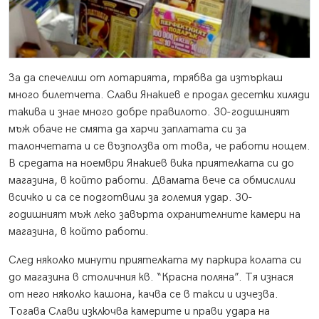
За да спечелиш от лотарията, трябва да изтъркаш
много билетчета. Слави Янакиев е продал десетки хиляди
такива и знае много добре правилото. 30-годишният
мъж обаче не смята да харчи заплатата си за
талончетата и се възползва от това, че работи нощем.
В средата на ноември Янакиев вика приятелката си до
магазина, в който работи. Двамата вече са обмислили
всичко и са се подготвили за големия удар. 30-
годишният мъж леко завърта охранителните камери на
магазина, в който работи.
След няколко минути приятелката му паркира колата си
до магазина в столичния кв. “Красна поляна”. Тя изнася
от него няколко кашона, качва се в такси и изчезва.
Тогава Слави изключва камерите и прави удара на