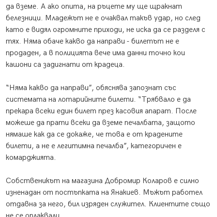
да вземе. А ако опита, на ръцете му ще щракнат
белезници. Младежът не е очаквал такъв удар, но след
като е видял огромните приходи, не иска да се разделя с
тях. Няма обаче какво да направи - билетът не е
продаден, а в полицията вече има данни точно кои
кашони са задигнати от крадеца.
“Няма какво да направи”, обяснява запознат със
системата на лотарийните билети. “Трябвало е да
прекара всеки един билет през касовия апарат. После
можеше да прати всеки да вземе печалбата, защото
нямаше как да се докаже, че това е от крадените
билети, а не е легитимна печалба”, категоричен е
комарджията.
Собственикът на магазина Добромир Коларов е силно
изненадан от постъпката на Янакиев. Мъжът работел
отдавна за него, бил изряден служител. Клиентите също
не се оплаквали.