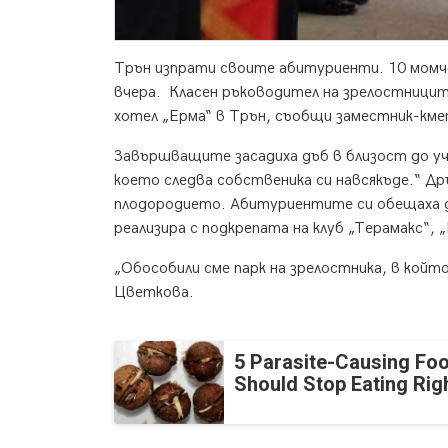
Трън изпрати своите абитуриенти. 10 момч
вчера. Класен ръководител на зрелостници
хотел „Ерма“ в Трън, съобщи заместник-к
Завършващите засадиха дъб в близост до уч
което следва собственика си навсякъде.“ Д
плодородието. Абитуриентите си обещаха дъ
реализира с подкрепата на клуб „Терамакс“,
„Обособили сме парк на зрелостника, в койт
Цветкова.
5 Parasite-Causing Fo
Should Stop Eating Ri