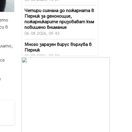
Четири сигнала до пожарната в
Перник за денонощие,
мето
пожарникарите призовават към
си в
повишено внимание
06.08.2026, 09:43
Много заразен вирус върлува в
злато,
Перник
06.08.2026, 09:28
се
Проверки за спазване правилата
за пожарна безопасност по
време на жътвената кампания в
е
Перник
06.08.2026, 07:51
Ето какви забавления ще има
през август в Перник
06.08.2026, 00:48
Пернишки експерт за фишинг
измамите: Проверявайте