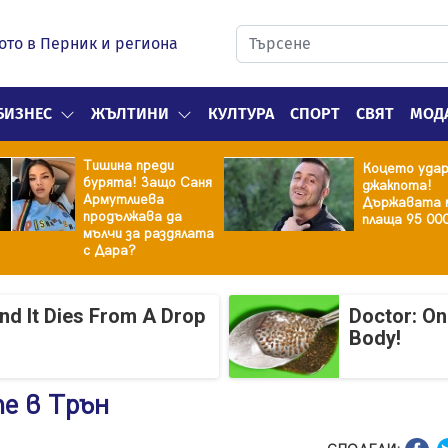
ото в Перник и региона
БИЗНЕС
ЖЪЛТИНИ
КУЛТУРА
СПОРТ
СВЯТ
МОД
Тишина преди
Коцето уда
бурята! Защо Саня
джакпота!
Армутлиева
Държавата 
продължава да
плаща 95 00
мълчи за раздялата
с Дара?
And It Dies From A Drop
Doctor: On
Body!
е в Трън