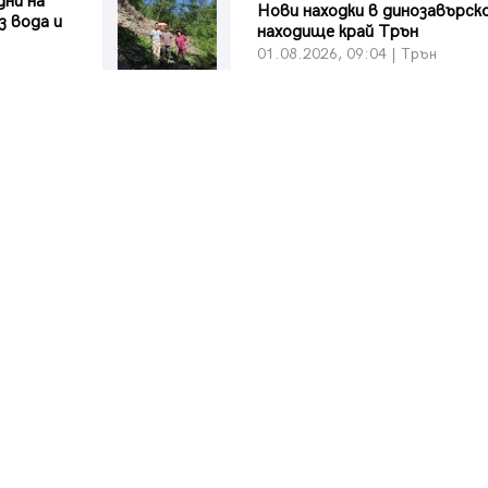
дни на
Нови находки в динозавърс
з вода и
находище край Трън
01.08.2026, 09:04 | Трън