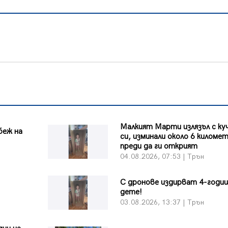
Малкият Марти излязъл с к
беж на
си, изминали около 6 киломе
преди да ги открият
04.08.2026, 07:53 | Трън
С дронове издирват 4-годи
дете!
03.08.2026, 13:37 | Трън