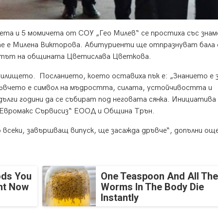
ета и 5 момичета от СОУ „Гео Милев“ се простиха със зна
те е Милена Викторова. Абитуриенти ще отпразнуват бала 
метът на общината Цветислава Цветкова.
илището. Посланието, което оставиха пък е: „Знанието е 
ръвчето е символ на мъдростта, силата, устойчивостта и
лги години да се събират под неговата сянка. Инициатива 
 „Евромакс Сървисиз“ ЕООД и Община Трън.
о всеки, завършващ випуск, ще засажда дръвче“, допълни ощ
ods You
One Teaspoon And All The
ght Now
Worms In The Body Die
Instantly