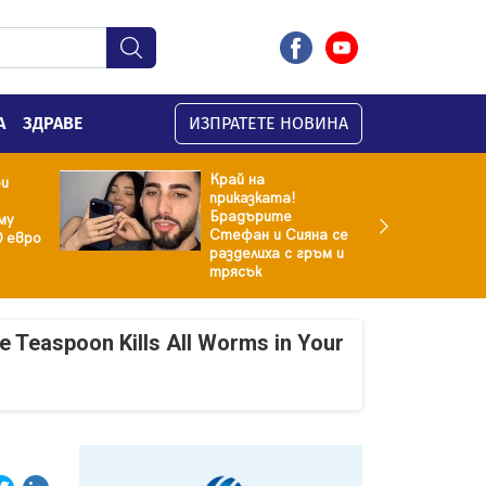
А
ЗДРАВЕ
ИЗПРАТЕТЕ НОВИНА
Край на
ри
приказката!
Брадърите
му
Стефан и Сияна се
0 евро
разделиха с гръм и
трясък
e Teaspoon Kills All Worms in Your