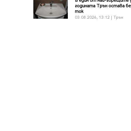
В един от най-горещите 
годината Трън остава бе
ток
03.08.2026, 13:12 | Трън