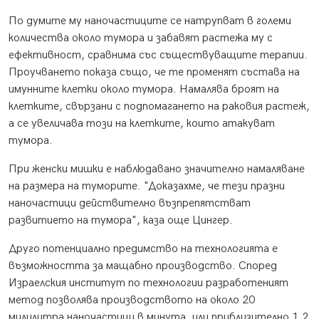
По думите му наночастиците се натрупват в големи
количества около тумора и забавят растежа му с
ефективност, сравнима със съществуващите терапии.
Проучването показа също, че те променят състава на
имунните клетки около тумора. Намалява броят на
клетките, свързани с подпомагането на раковия растеж,
а се увеличава този на клетките, които атакуват
тумора.
При женски мишки е наблюдавано значително намаляване
на размера на туморите. "Доказахме, че тези празни
наночастици действително възпрепятстват
развитието на тумора", каза още Цингер.
Друго потенциално предимство на технологията е
възможността за мащабно производство. Според
Израелския институт по технологии разработеният
метод позволява производството на около 20
милилитра наночастици в минута, или приблизително 1,2