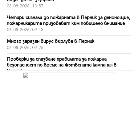
06.08.2026, 10:57
Четири сигнала до пожарната в Перник за денонощие,
пожарникарите призовават към повишено внимание
06.08.2026, 09:43
Много заразен вирус върлува в Перник
06.08.2026, 09:28
Проверки за спазване правилата за пожарна
безопасност по време на жътвената кампания в
Перник
06.08.2026, 07:51
Ето какви забавления ще има през август в Перник
06.08.2026, 00:48
Пернишки експерт за фишинг измамите:
Проверявайте съмнителните линкове в bezopasno.net
05.08.2026, 15:42
На 95 години почина Лиляна Десова
05.08.2026, 15:18