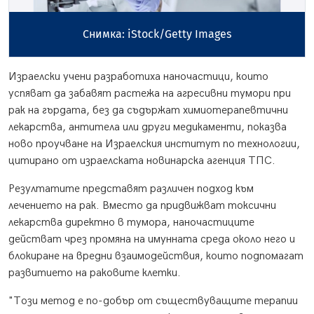
Снимка: iStock/Getty Images
Израелски учени разработиха наночастици, които
успяват да забавят растежа на агресивни тумори при
рак на гърдата, без да съдържат химиотерапевтични
лекарства, антитела или други медикаменти, показва
ново проучване на Израелския институт по технологии,
цитирано от израелската новинарска агенция ТПС.
Резултатите представят различен подход към
лечението на рак. Вместо да придвижват токсични
лекарства директно в тумора, наночастиците
действат чрез промяна на имунната среда около него и
блокиране на вредни взаимодействия, които подпомагат
развитието на раковите клетки.
"Този метод е по-добър от съществуващите терапии