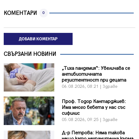
КОМЕНТАРИ
0
ДОБАВИ КОМЕНТАР
СВЪРЗАНИ НОВИНИ
„Тиха пандемия“: Увеличава се
антибиотичната
резистентност при децата
06.08.2026, 08:21 | Здраве
Проф. Тодор Кантарджиев:
Има много бебета у нас със
сифилис
05.08.2026, 09:25 | Здраве
Д-р Петрова: Няма такова
нещо като нехранителна кърма,