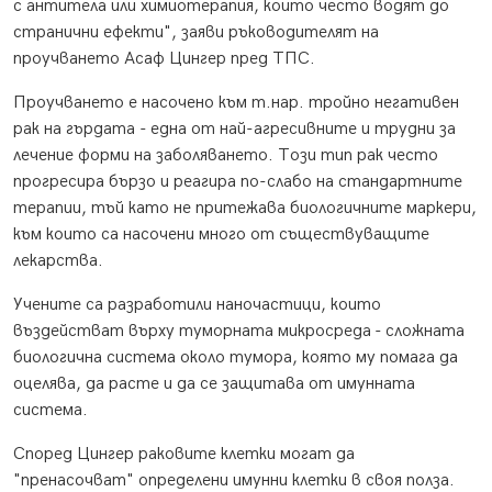
с антитела или химиотерапия, които често водят до
странични ефекти", заяви ръководителят на
проучването Асаф Цингер пред ТПС.
Проучването е насочено към т.нар. тройно негативен
рак на гърдата - една от най-агресивните и трудни за
лечение форми на заболяването. Този тип рак често
прогресира бързо и реагира по-слабо на стандартните
терапии, тъй като не притежава биологичните маркери,
към които са насочени много от съществуващите
лекарства.
Учените са разработили наночастици, които
въздействат върху туморната микросреда - сложната
биологична система около тумора, която му помага да
оцелява, да расте и да се защитава от имунната
система.
Според Цингер раковите клетки могат да
"пренасочват" определени имунни клетки в своя полза.