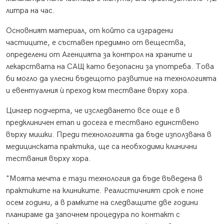
литра на час.
Основният материал, от който са изградени
частиците, е съставен предимно от вещества,
определени от Агенцията за контрол на храните и
лекарствата на САЩ като безопасни за употреба. Това
би могло да улесни бъдещото развитие на технологията
и евентуалния ѝ преход към тестване върху хора.
Цингер подчерта, че изследването все още е в
предклиничен етап и досега е тествано единствено
върху мишки. Преди технологията да бъде използвана в
медицинската практика, ще са необходими клинични
тествания върху хора.
"Моята мечта е тази технология да бъде въведена в
практиките на клиниките. Реалистичният срок е поне
осем години, а в рамките на следващите две години
планираме да започнем процедура по контакт с