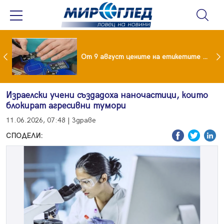
 за изграждане на 13-етажна "мегаджамия" разгневи жителите на Лондон
От 9 август цените на етикетите само в евро
Израелски учени създадоха наночастици, които
блокират агресивни тумори
11.06.2026, 07:48 | Здраве
СПОДЕЛИ: