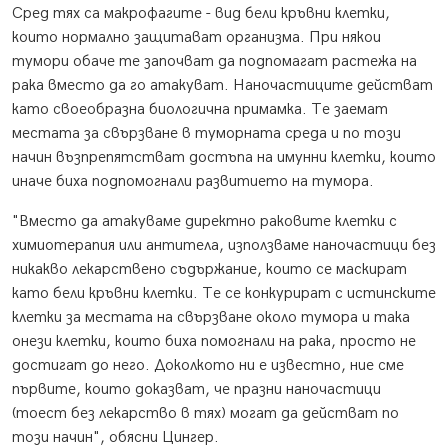
Сред тях са макрофагите - вид бели кръвни клетки,
които нормално защитават организма. При някои
тумори обаче те започват да подпомагат растежа на
рака вместо да го атакуват. Наночастиците действат
като своеобразна биологична примамка. Те заемат
местата за свързване в туморната среда и по този
начин възпрепятстват достъпа на имунни клетки, които
иначе биха подпомогнали развитието на тумора.
"Вместо да атакуваме директно раковите клетки с
химиотерапия или антитела, използваме наночастици без
никакво лекарствено съдържание, които се маскират
като бели кръвни клетки. Те се конкурират с истинските
клетки за местата на свързване около тумора и така
онези клетки, които биха помогнали на рака, просто не
достигат до него. Доколкото ни е известно, ние сме
първите, които доказват, че празни наночастици
(тоест без лекарство в тях) могат да действат по
този начин", обясни Цингер.