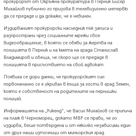
прокурорът от Окръжна прокуратура в Перник Бисер
Михайлов публично го призова в телевизионно интервю
да се предаде и да докаже, че е невинен.
Издирваният прокурорски наследник пък записа и
разпространи чрез социалните мрежи свое
видеообращение, в която се обяви за жертва на
полицията в Перник и на кмета на града Станислав
Владимиров и обеща, че скоро ще се предаде в
полицията в присъствието на свой адвокат.
Появиха се дори данни, че прокурорският син
първоначално се е укривал в къща за гости в град Земен,
която е собственост на родителите на пернишки
полицай.
Информацията на „Уикенд“, че Васил Михайлов се припича
на плаж в Черноморец, докато МВР се прави, че го
издирва, беше потвърдена и от няколко независими един
от друг наши източници от миньорския град.