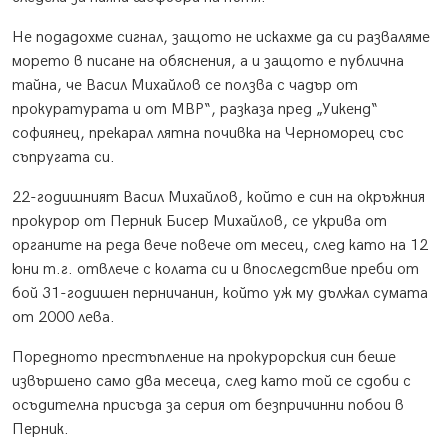
Не подадохме сигнал, защото не искахме да си разваляме
морето в писане на обяснения, а и защото е публична
тайна, че Васил Михайлов се ползва с чадър от
прокуратурата и от МВР“, разказа пред „Уикенд“
софиянец, прекарал лятна почивка на Черноморец със
съпругата си.
22-годишният Васил Михайлов, който е син на окръжния
прокурор от Перник Бисер Михайлов, се укрива от
органите на реда вече повече от месец, след като на 12
юни т.г. отвлече с колата си и впоследствие преби от
бой 31-годишен перничанин, който уж му дължал сумата
от 2000 лева.
Поредното престъпление на прокурорския син беше
извършено само два месеца, след като той се сдоби с
осъдителна присъда за серия от безпричинни побои в
Перник.