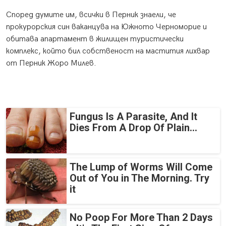
Според думите им, всички в Перник знаели, че
прокурорския син ваканцува на Южното Черноморие и
обитава апартамент в жилищен туристически
комплекс, който бил собственост на мастития лихвар
от Перник Жоро Милев.
Fungus Is A Parasite, And It
Dies From A Drop Of Plain...
The Lump of Worms Will Come
Out of You in The Morning. Try
it
No Poop For More Than 2 Days