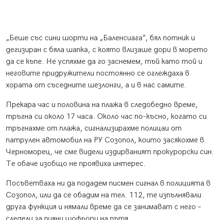
„Беше със сини шорти на „Баленсиага”, бял потник и
дегизиран с бяла шапка, с която влизаше дори в морето
да се къпе. Не успяхме да го заснемем, тъй като той и
неговите придружители постоянно се оглеждаха в
хората от съседните шезлонги, а и в нас самите.
Прекара час и половина на плажа в следобедно време,
тръгна си около 17 часа. Около час по-късно, когато си
тръгнахме от плажа, сигнализирахме полицаи от
патрулен автомобил на РУ Созопол, които засякохме в
Черноморец, че сме видели издирваният прокурорски син.
Те обаче изобщо не проявиха интерес.
Посъветваха ни да подадем писмен сигнал в полицията в
Созопол, или да се обадим на тел. 112, те изпълнявали
друга функция и нямали време да се занимават с него –
следели за пияни шофьори на пътя.