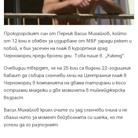
Прокурорският син от Перник Васил Михайлов, който
от 12 юни е обявен за издирване от МВР заради рекет и
побой, е бил засечен на плаж в курортния град
Черноморец преди броени дни. Това пише в. „Уикенд“.
Очевидци твърдят, че на 25 юли са видели 22-годишния
бабаит да събира слънчеви лъчи на Централния плаж в
Черноморец в компанията на двама татуирани и късо
остригани младежи и две момичета в тийнейджърска
възраст.
Васил Михайлов криел очите си зад слънчеви очила и не
свалил нито за момент бейзболната си шапка, но те
успели да го разпознаят.