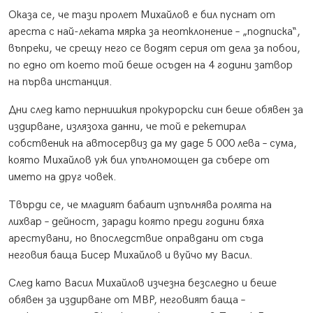
Оказа се, че тази пролет Михайлов е бил пуснат от
ареста с най-леката мярка за неотклонение – „подписка“,
въпреки, че срещу него се водят серия от дела за побои,
по едно от което той беше осъден на 4 години затвор
на първа инстанция.
Дни след като пернишкия прокурорски син беше обявен за
издирване, излязоха данни, че той е рекетирал
собственик на автосервиз да му даде 5 000 лева – сума,
която Михайлов уж бил упълномощен да събере от
името на друг човек.
Твърди се, че младият бабаит изпълнява ролята на
лихвар – дейност, заради която преди години бяха
арестувани, но впоследствие оправдани от съда
неговия баща Бисер Михайлов и вуйчо му Васил.
След като Васил Михайлов изчезна безследно и беше
обявен за издирване от МВР, неговият баща –