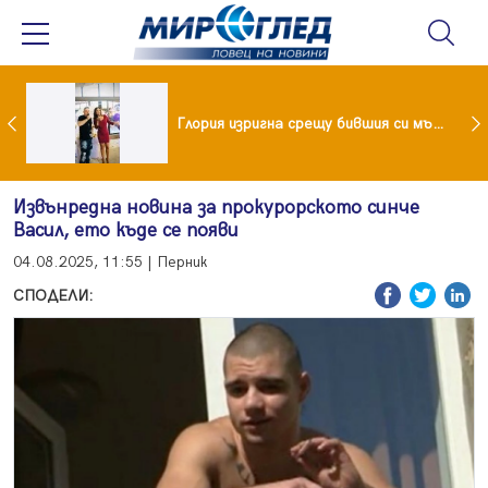
 и майка си построиха къща от 8000 стъклени бутилки
Глория изригна срещу бившия си мъж: Беше със 120-килограмова жена! Искаше бърза печалба...
Извънредна новина за прокурорското синче
Васил, ето къде се появи
04.08.2025, 11:55 | Перник
СПОДЕЛИ: