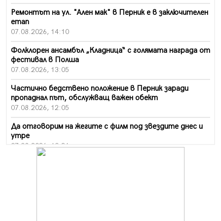
Ремонтът на ул. "Ален мак" в Перник е в заключителен
етап
07.08.2026, 14:10
Фолклорен ансамбъл „Кладница“ с голямата награда от
фестивал в Полша
07.08.2026, 13:05
Частично бедствено положение в Перник заради
пропаднал път, обслужващ важен обект
07.08.2026, 12:05
Да отговорим на жегите с филм под звездите днес и
утре
07.08.2026, 10:21
Първите крачки в помощ на пенсионерите в Перник,
вече са факт
07.08.2026, 09:18
Пак ограничават камионите по магистралите в петък
и неделя. Ето обходните маршрути