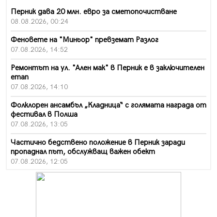
Перник дава 20 млн. евро за сметопочистване
08.08.2026, 00:24
Феновете на "Миньор" превземат Разлог
07.08.2026, 14:52
Ремонтът на ул. "Ален мак" в Перник е в заключителен
етап
07.08.2026, 14:10
Фолклорен ансамбъл „Кладница“ с голямата награда от
фестивал в Полша
07.08.2026, 13:05
Частично бедствено положение в Перник заради
пропаднал път, обслужващ важен обект
07.08.2026, 12:05
Да отговорим на жегите с филм под звездите днес и
утре
07.08.2026, 10:21