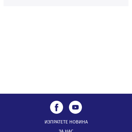
Звезди от световна сцена в Перник ще пеят на
Пернишката крепост
05.08.2026, 14:01
„Топлофикация Перник“ напредва с дигитализацията
на отчетния процес
05.08.2026, 11:48
ИЗПРАТЕТЕ НОВИНА
ЗА НАС