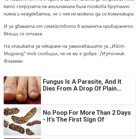
като съпругата на англичанина била толкова брутално
пияна и неадекватна, че с нея не можело да се комуникира.
И за двамата от семейството в момента прибирането
вкъщи се отлага.
На опашката за чекиране на заминаващите за „Ийст
Мидлънд“ той съобщил, че не му е добре. /Източник:
Флагман
Fungus Is A Parasite, And It
Dies From A Drop Of Plain...
No Poop For More Than 2 Days
- It's The First Sign Of