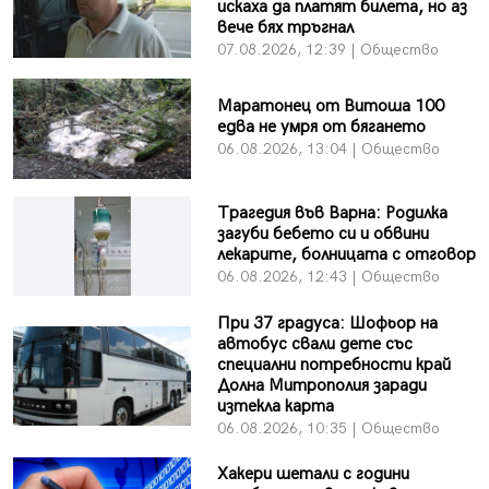
искаха да платят билета, но аз
вече бях тръгнал
07.08.2026, 12:39 | Общество
Маратонец от Витоша 100
едва не умря от бягането
06.08.2026, 13:04 | Общество
Трагедия във Варна: Родилка
загуби бебето си и обвини
лекарите, болницата с отговор
06.08.2026, 12:43 | Общество
При 37 градуса: Шофьор на
автобус свали дете със
специални потребности край
Долна Митрополия заради
изтекла карта
06.08.2026, 10:35 | Общество
Хакери шетали с години