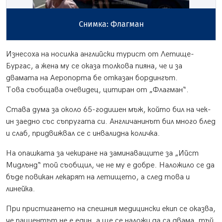
Снимка: Флагман
Изнесоха на носилка английски турист от Летище-
Бургас, а жена му се оказа толкова пияна, че и за
двамата на Аеропорта бе отказан бордингът.
Това съобщава очевидец, цитиран от „Флагман“.
Става дума за около 65-годишен мъж, който бил на чек-
ин заедно със съпругата си. Англичанинът бил много блед
и слаб, придвижвал се с инвалидна количка.
На опашката за чекиране на заминаващите за „Ийст
Мидлънд“ той съобщил, че не му е добре. Наложило се да
бъде повикан лекарят на летището, а след това и
линейка.
При пристигането на спешния медицински екип се оказва,
че пациентът не е един, а ще се наложи да са двама, тъй