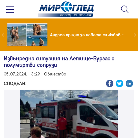
Драма вместо щастие: Звезда от "Татковци" е в болница с високорискова бременност
Андреа призна за новата си любов – руснакът Игор
Извънредна ситуация на Летище-Бургас с
полумъртви съпрузи
05.07.2024, 13:29 | Общество
СПОДЕЛИ: