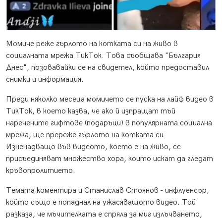
Момиче реже гърлото на котката си на живо в
социалната мрежа ТикТок. Това съобщава "България
Днес", позовавайки се на свидетел, който предоставил
снимки и информация.
Преди няколко месеца момичето се пуска на лайф видео в
ТикТок, в което казва, че ако й изпращат тъй
наречените гифтове (подаръци) в популярната социална
мрежа, ще пререже гърлото на котката си.
Изненадващо във видеото, което е на живо, се
присъединяват множество хора, които искат да гледат
кръвопролитието.
Темата коментира и Станислав Стоянов - инфлуенсър,
който също е попаднал на ужасяващото видео. Той
разказа, че мъчителката е спряла за миг излъчването,