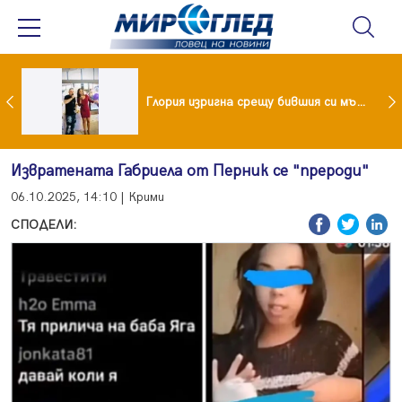
 и майка си построиха къща от 8000 стъклени бутилки
Глория изригна срещу бившия си мъж: Беше със 120-килограмова жена! Искаше бърза печалба...
Извратената Габриела от Перник се "прероди"
06.10.2025, 14:10 | Крими
СПОДЕЛИ: