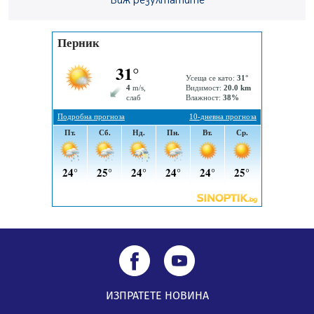
Виж резултатите
„Топлофикация Перник“ напредва с дигитализацията
на отчетния процес
05.08.2026, 11:48
Радев: Работи се усилено за спасяване на средствата
по Плана за справедлив преход за Стара Загора,
Кюстендил и Перник
05.08.2026, 11:34
ИЗПРАТЕТЕ НОВИНА