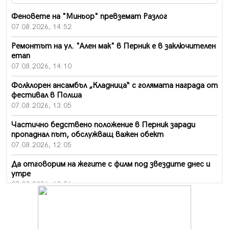
Феновете на "Миньор" превземат Разлог
07.08.2026, 14:52
Ремонтът на ул. "Ален мак" в Перник е в заключителен
етап
07.08.2026, 14:10
Фолклорен ансамбъл „Кладница“ с голямата награда от
фестивал в Полша
07.08.2026, 13:05
Частично бедствено положение в Перник заради
пропаднал път, обслужващ важен обект
07.08.2026, 12:05
Да отговорим на жегите с филм под звездите днес и
утре
07.08.2026, 10:21
Първите крачки в помощ на пенсионерите в Перник,
вече са факт
07.08.2026, 09:18