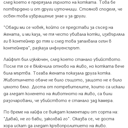
след което е прерязала гърлото на котката. Това бе
потвърдено и от други източници. Стоянов споделя, че
освен това извращение знае и за други.
"Обади ми се човек, който се представи за съсед на
жената, и ми каза, че тя често убивала котки, изхвърляла
ги в контейнер до тях и след това запалвала огън в
контейнера", разказа инфлуенсърът.
Лайфът бил изключен, след което станало убийството.
После тя се е включила отново на живо, но котката вече
била мъртва. Тогава жената показала друга котка.
Животинчето обаче не било същото, защото не е било
цялото бяло. Доста от потребителите, които са искали
да гледат коленето на животното на живо, са били
разочаровани, че убийството е станало зад камера.
По време на лайфа се виждат коментари от сорта на:
"Давай, не го бави, заколвай го". Оказва се, че доста
хора искат да гледат кръвопролитието на живо.