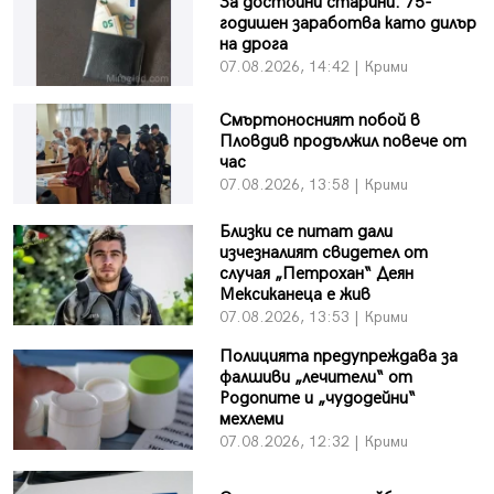
За достойни старини: 75-
годишен заработва като дилър
на дрога
07.08.2026, 14:42 | Крими
Смъртоносният побой в
Пловдив продължил повече от
час
07.08.2026, 13:58 | Крими
Близки се питат дали
изчезналият свидетел от
случая „Петрохан“ Деян
Мексиканеца е жив
07.08.2026, 13:53 | Крими
Полицията предупреждава за
фалшиви „лечители“ от
Родопите и „чудодейни“
мехлеми
07.08.2026, 12:32 | Крими