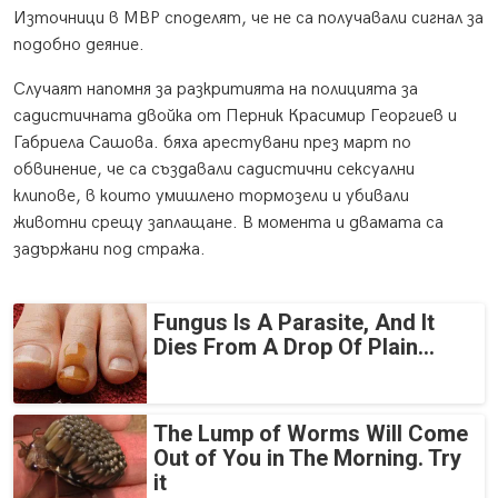
Източници в МВР споделят, че не са получавали сигнал за
подобно деяние.
Случаят напомня за разкритията на полицията за
садистичната двойка от Перник Красимир Георгиев и
Габриела Сашова. бяха арестувани през март по
обвинение, че са създавали садистични сексуални
клипове, в които умишлено тормозели и убивали
животни срещу заплащане. В момента и двамата са
задържани под стража.
Fungus Is A Parasite, And It
Dies From A Drop Of Plain...
The Lump of Worms Will Come
Out of You in The Morning. Try
it