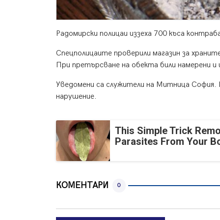
Радомирски полицаи иззеха 700 къса контраб
Спецполицаите проверили магазин за хранит
При претърсване на обекта били намерени и и
Уведомени са служители на Митница София.
нарушение.
This Simple Trick Remo
Parasites From Your B
КОМЕНТАРИ
0