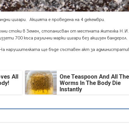
андни цигари. Акцията е проведена на 4 декември.
елни стоки в Земен, стопанисван от местната жителка Н.И.
ззети 700 къса различни марки цигари без акцизен бандерол.
 На нарушителката ще бъде съставен акт за администрати
ves All
One Teaspoon And All The
ody!
Worms In The Body Die
Instantly