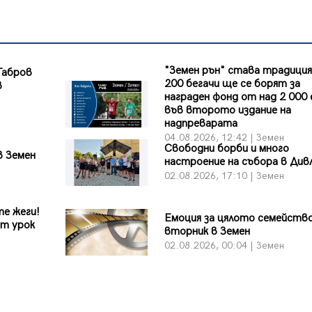
"Земен рън" става традиция
Габров
200 бегачи ще се борят за
в
награден фонд от над 2 000
във второто издание на
надпреварата
04.08.2026, 12:42 | Земен
Свободни борби и много
в Земен
настроение на събора в Див
02.08.2026, 17:10 | Земен
те жеги!
Емоция за цялото семейств
ит урок
вторник в Земен
02.08.2026, 00:04 | Земен