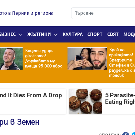
ото в Перник и региона
БИЗНЕС
ЖЪЛТИНИ
КУЛТУРА
СПОРТ
СВЯТ
МОД
Край на
Коцето удари
приказката!
джакпота!
Брадърите
Държавата му
Стефан и Си
плаща 95 000 евро
разделиха с 
трясък
And It Dies From A Drop
5 Parasite
Eating Rig
ри в Земен