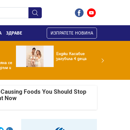
А
ЗДРАВЕ
ИЗПРАТЕТЕ НОВИНА
Енджи Касабие
загубила 4 деца
яна се
гръм и
-Causing Foods You Should Stop
ht Now