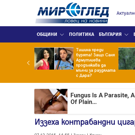
Актуалн
ОБЩИНИ
ПОЛИТИКА
БЪЛГАРИЯ
Тишина преди
9 август
бурята! Защо Саня
ите на
Армутлиева
кетите само в
продължава да
о
мълчи за раздялата
с Дара?
Fungus Is A Parasite, 
Of Plain...
Иззеха контрабандни цига