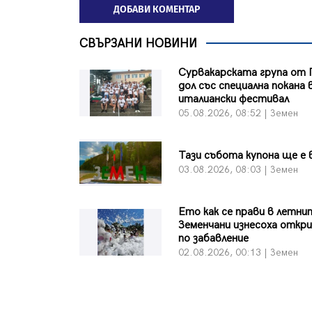
ДОБАВИ КОМЕНТАР
СВЪРЗАНИ НОВИНИ
Сурвакарската група от 
дол със специална покана 
италиански фестивал
05.08.2026, 08:52 | Земен
Тази събота купона ще е 
03.08.2026, 08:03 | Земен
Ето как се прави в летни
Земенчани изнесоха откр
по забавление
02.08.2026, 00:13 | Земен