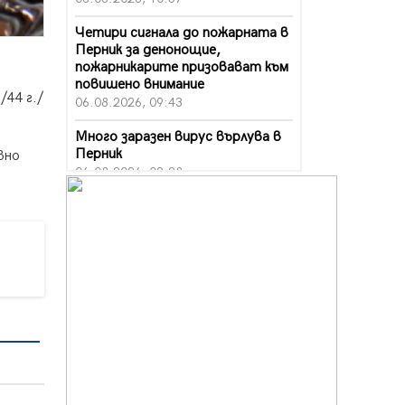
Четири сигнала до пожарната в
Перник за денонощие,
пожарникарите призовават към
повишено внимание
/44 г./
06.08.2026, 09:43
Много заразен вирус върлува в
Перник
вно
06.08.2026, 09:28
Проверки за спазване правилата
за пожарна безопасност по
време на жътвената кампания в
Перник
06.08.2026, 07:51
Ето какви забавления ще има
през август в Перник
06.08.2026, 00:48
Пернишки експерт за фишинг
измамите: Проверявайте