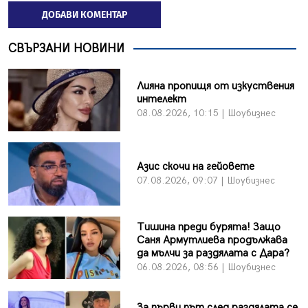
ДОБАВИ КОМЕНТАР
СВЪРЗАНИ НОВИНИ
Лияна пропищя от изкуствения
интелект
08.08.2026, 10:15 | Шоубизнес
Азис скочи на гейовете
07.08.2026, 09:07 | Шоубизнес
Тишина преди бурята! Защо
Саня Армутлиева продължава
да мълчи за раздялата с Дара?
06.08.2026, 08:56 | Шоубизнес
За първи път след раздялата се