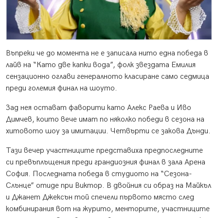
Въпреки че до момента не е записала нито една победа в
лайв на “Като две капки вода”, фолк звездата Емилия
сензационно оглави генералното класиране само седмица
преди големия финал на шоуто.
Зад нея остават фаворити като Алекс Раева и Иво
Димчев, които вече имат по няколко победи в сезона на
хитовото шоу за имитации. Четвърти се закова Дънди.
Тази вечер участниците представиха предпоследните
си превъплъщения преди грандиозния финал в зала Арена
София. Последната победа в студиото на “Сезона-
Слънце” отиде при Виктор. В двойния си образ на Майкъл
и Джанет Джексън той спечели първото място след
комбинирания вот на журито, менторите, участниците