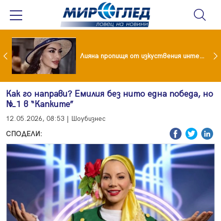
Популярен риалити герой заряза жена си заради друга
Лияна пропищя от изкуствения интелект
Как го направи? Емилия без нито една победа, но
№1 в “Капките”
12.05.2026, 08:53 | Шоубизнес
СПОДЕЛИ: