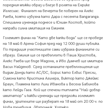
поредния мъжки образ и влезе в ролята на Енрике
Иглесиас. Финалът на вечерта бе поверен на Алекс
Раева, която избухна като Дара с песента Bangaranga.
Специална изненада поднесе и Юлиан Костов, който
направи силна имитация на Еминем.
Големият финал на "Като две капки вода" ще се проведе
на 18 май в Арена София пред над 12 000 души публика.
По традиция участниците сами избраха финалните си
образи. Емилия ще се превъплъти в Паша Христова,
Алекс Раева ще бъде Мадона, а Иво Димчев ще имитира
Васил Найденов. Сред останалите превъплъщения ще
видим Дънди като AC/DC, Борис като Елвис Пресли,
Симона като Кристина Агилера, Виктор като Джеймс
Браун, Пламена като Лили Иванова и Весела Бабинова
като Лейди Гага. Кой ще спечели титлата “Най-добър
имитатор” и какви изненади ще предложи големият
финал, зрителите ще разберат на 18 май от 20:00 ч. по
Нова телевизия. /Източник: Хотнюз