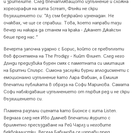
и зрителите. След впечатляващото изпълнение и сложна
хореография на хита Scream, Фънки не скри
възхищението си: “Аз съм безкрайно изненадан. Не
очаквах, че ще се справиш. Това, което направи тази
вечер ни накара да станем на крака - Джанет Джаксън
беше пред нас.”
Вечерта започна ударно с Борис, който се превъплъти
във фронтмена на The Prodigy – Кийт Флинт. След него
Дънди предизвика бурен смях с паметната си имитация
на Бритни Спиърс. Симона заслужи бурни аплодисменти с
емоционално изпълнение като Лара Фабиан, а Емилия
впечатли публиката в образа на Софи Маринова. Самата
Софи наблюдаваше изпълнението от първия ред и не скри
възхищението си.
Пламена разпали сцената като Бионсе с хита Listen.
Веднага след нея Иво Димчев впечатли журито с
брилянтно пресъздаване на Рей Чарлз и неговите
беквокалистки. Весела Бабинова се изправи пред