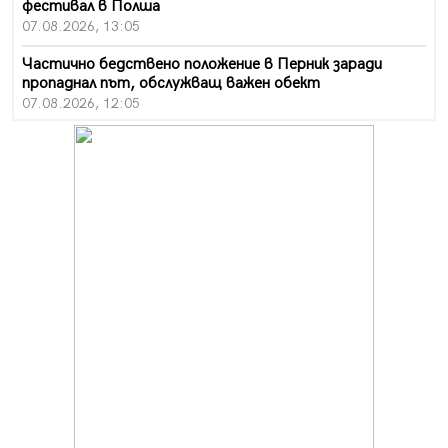
фестивал в Полша
07.08.2026, 13:05
Частично бедствено положение в Перник заради
пропаднал път, обслужващ важен обект
07.08.2026, 12:05
Да отговорим на жегите с филм под звездите днес и
утре
07.08.2026, 10:21
Първите крачки в помощ на пенсионерите в Перник,
вече са факт
07.08.2026, 09:18
Пак ограничават камионите по магистралите в петък
и неделя. Ето обходните маршрути
07.08.2026, 07:55
Ето какво вдъхнови Здравка Евтимова за новата ѝ
книга
07.08.2026, 00:11