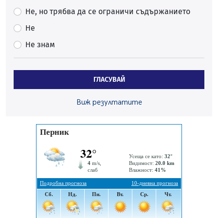
Проверявайте съмнителните линкове в bezopasno.net
Не, но трябва да се ограничи съдържанието
05.08.2026, 15:42
Не
На 95 години почина Лиляна Десова
Не знам
05.08.2026, 15:18
Радев: Работи се активно за запазването на
средствата по Плана за справедлив преход за
ГЛАСУВАЙ
въглищните райони
05.08.2026, 14:57
Виж резултатите
Звезди от световна сцена в Перник ще пеят на
Пернишката крепост
05.08.2026, 14:01
„Топлофикация Перник“ напредва с дигитализацията
на отчетния процес
05.08.2026, 11:48