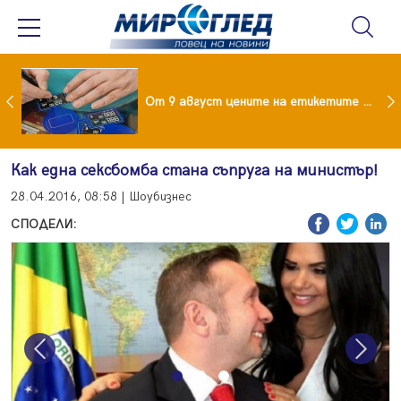
 за изграждане на 13-етажна "мегаджамия" разгневи жителите на Лондон
От 9 август цените на етикетите само в евро
Как една сексбомба стана съпруга на министър!
28.04.2016, 08:58 | Шоубизнес
СПОДЕЛИ:
Previous
Next