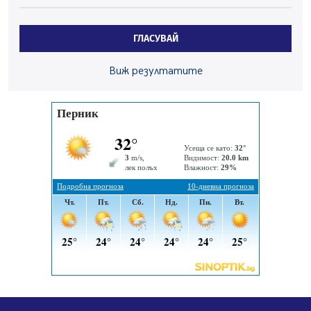
Здравният министър Катя Ивкова и депутата от
Перник Мартин Жлябинков обходиха здравни
ГЛАСУВАЙ
заведения в Перник
05.08.2026, 09:06
Виж резултатите
Извънредният и пълномощен посланик на Иран на
посещение в музея в Перник
05.08.2026, 09:02
Млади мъже от Перник в инициатива „Перник
подкрепя своите пенсионери“
05.08.2026, 08:57
5 случая на хепатит от началото на юли до сега в
Перник
05.08.2026, 00:32