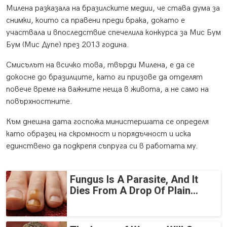
Милена разказала на бразилските медии, че става дума за
снимки, които са правени преди брака, докато е
участвала и впоследствие спечелила конкурса за Мис Бум
Бум (Мис Дупе) през 2013 година.
Смисълът на всичко това, твърди Милена, е да се
докосне до бразилците, като ги призове да отделят
повече време на важните неща в живота, а не само на
повърхностните.
Към днешна дата госпожа министершата се определя
като образец на скромност и порядъчност и иска
единствено да подкрепя съпруга си в работата му.
Fungus Is A Parasite, And It
Dies From A Drop Of Plain...