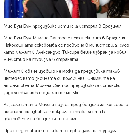
Мис Бум Бум предизвика истинска истерия в Бразилия
Мис Бум Бум Милена Сантос е истински хит в Бразилия.
Някогашната сексбомба се превърна в министерша, след
като мъжът й Александър Тиксире беше избран за новия
министър на туризма в страната.
Мъжът й обаче изобщо не можа да предизвика такъв
интерес като знойната си половинка. Снимките на
атрактивнта Милена Сантос предизвикаха истински
задръствания в социалните мрежи.
Разголенатата Милена позира пред бразилския конгрес, а
пищните си извивки е покрила с тънка лента в
цветовете на бразилското знаме.
При представянето си като първа дама на туризма,