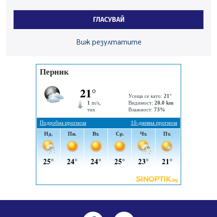
На 95 години почина Лиляна Десова
ГЛАСУВАЙ
05.08.2026, 15:18
Радев: Работи се активно за запазването на
Виж резултатите
средствата по Плана за справедлив преход за
въглищните райони
05.08.2026, 14:57
Звезди от световна сцена в Перник ще пеят на
Пернишката крепост
05.08.2026, 14:01