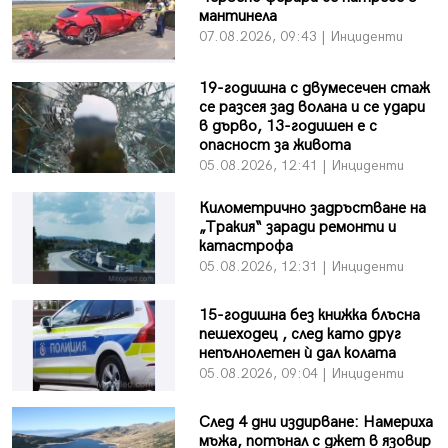
мантинела
07.08.2026, 09:43 | Инциденти
19-годишна с двумесечен стаж
се разсея зад волана и се удари
в дърво, 13-годишен е с
опасност за живота
05.08.2026, 12:41 | Инциденти
Километрично задръстване на
„Тракия“ заради ремонти и
катастрофа
05.08.2026, 12:31 | Инциденти
15-годишна без книжка блъсна
пешеходец , след като друг
непълнолетен ѝ дал колата
05.08.2026, 09:04 | Инциденти
След 4 дни издирване: Намериха
мъжа, потънал с джет в язовир