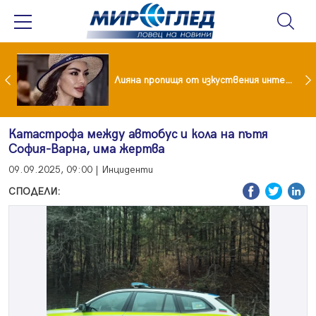
Популярен риалити герой заряза жена си заради друга
Лияна пропищя от изкуствения интелект
Катастрофа между автобус и кола на пътя
София-Варна, има жертва
09.09.2025, 09:00 | Инциденти
СПОДЕЛИ: