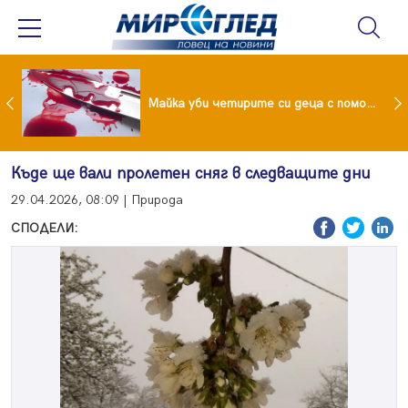
Проф.Кантарджиев: Пазете се от комарите и полово предаваните инфекции
Майка уби четирите си деца с помощта на баба им, след което се самоуби
Къде ще вали пролетен сняг в следващите дни
29.04.2026, 08:09 | Природа
СПОДЕЛИ: