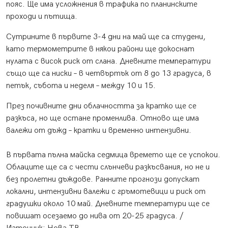
пояс. Ще има усложнения в трафика по планинските
проходи и пътища.
Сутрините в първите 3-4 дни на май ще са студени,
като термометрите в някои райони ще докоснат
нулата с висок риск от слана. Дневните температури
също ще са ниски – в четвъртък от 8 до 13 градуса, в
петък, събота и неделя – между 10 и 15.
През почивните дни облачността за кратко ще се
разкъса, но ще остане променлива. Отново ще има
валежи от дъжд – кратки и временно интензивни.
В първата пълна майска седмица времето ще се успокои.
Облаците ще са с чести слънчеви разкъсвания, но не и
без пролетни дъждове. Ранните прогнози допускат
локални, интензивни валежи с гръмотевици и риск от
градушки около 10 май. Дневните температури ще се
повишат осезаемо до нива от 20-25 градуса. /