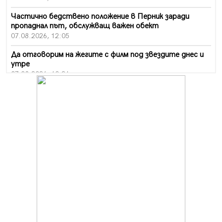
Частично бедствено положение в Перник заради
пропаднал път, обслужващ важен обект
07.08.2026, 12:05
Да отговорим на жегите с филм под звездите днес и
утре
07.08.2026, 10:21
Първите крачки в помощ на пенсионерите в Перник,
вече са факт
07.08.2026, 09:18
Пак ограничават камионите по магистралите в петък
и неделя. Ето обходните маршрути
07.08.2026, 07:55
Ето какво вдъхнови Здравка Евтимова за новата ѝ
книга
07.08.2026, 00:11
Продължава изграждането на нови паркоместа в
Перник