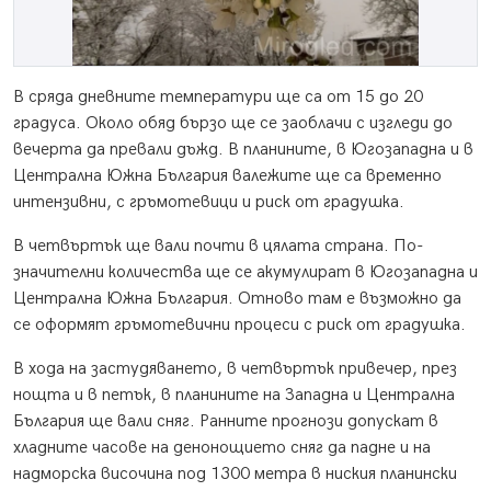
В сряда дневните температури ще са от 15 до 20
градуса. Около обяд бързо ще се заоблачи с изгледи до
вечерта да превали дъжд. В планините, в Югозападна и в
Централна Южна България валежите ще са временно
интензивни, с гръмотевици и риск от градушка.
В четвъртък ще вали почти в цялата страна. По-
значителни количества ще се акумулират в Югозападна и
Централна Южна България. Отново там е възможно да
се оформят гръмотевични процеси с риск от градушка.
В хода на застудяването, в четвъртък привечер, през
нощта и в петък, в планините на Западна и Централна
България ще вали сняг. Ранните прогнози допускат в
хладните часове на денонощието сняг да падне и на
надморска височина под 1300 метра в ниския планински