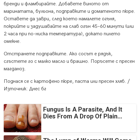
бренди и фламбирайте. Добавете виното от
маринатата, бульона, подправките и доматеното пюре.
Оставете да заври, след което намалете огъня,
покрийте и задушавайте на слаб огън 45–60 минути (или
2 часа при по-ниска температура), докато пилето
омекне.
Отстранете подправките. Ако сосът е рядък,
сгъстете го с малко масло и брашно. Поръсете с пресен
магданоз.
Поднася се с картофено пюре, паста или пресен хляб. /
Източник: Днес бг
Fungus Is A Parasite, And It
Dies From A Drop Of Plain...