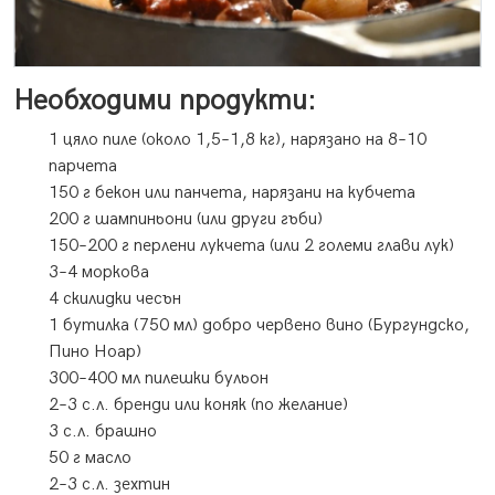
Необходими продукти:
1 цяло пиле (около 1,5–1,8 кг), нарязано на 8–10
парчета
150 г бекон или панчета, нарязани на кубчета
200 г шампиньони (или други гъби)
150–200 г перлени лукчета (или 2 големи глави лук)
3–4 моркова
4 скилидки чесън
1 бутилка (750 мл) добро червено вино (Бургундско,
Пино Ноар)
300–400 мл пилешки бульон
2–3 с.л. бренди или коняк (по желание)
3 с.л. брашно
50 г масло
2–3 с.л. зехтин