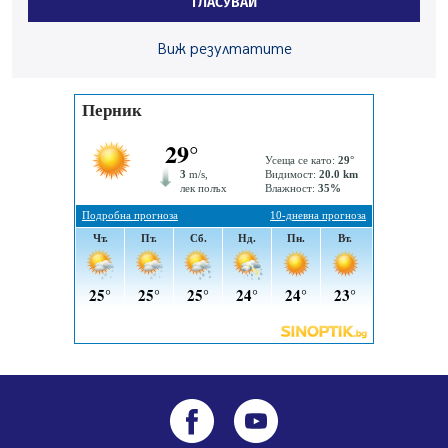
ГЛАСУВАЙ
заведения в Перник
05.08.2026, 09:06
Виж резултатите
Извънредният и пълномощен посланик на Иран на
посещение в музея в Перник
05.08.2026, 09:02
Млади мъже от Перник в инициатива „Перник
подкрепя своите пенсионери“
05.08.2026, 08:57
5 случая на хепатит от началото на юли до сега в
Перник
05.08.2026, 00:32