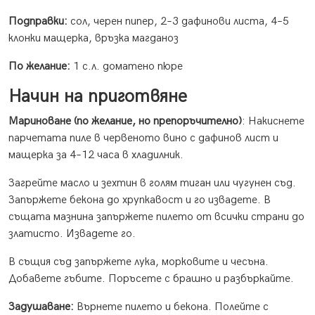
Подправки:
сол, черен пипер, 2–3 дафинови листа, 4–5
клонки мащерка, връзка магданоз
По желание:
1 с.л. доматено пюре
Начин на приготвяне
Мариноване (по желание, но препоръчително)
: Накиснете
парчетата пиле в червеното вино с дафинов лист и
мащерка за 4–12 часа в хладилник.
Загрейте масло и зехтин в голям тиган или чугунен съд.
Запържете бекона до хрупкавост и го извадете. В
същата мазнина запържете пилето от всички страни до
златисто. Извадете го.
В същия съд запържете лука, морковите и чесъна.
Добавете гъбите. Поръсете с брашно и разбъркайте.
Задушаване:
Върнете пилето и бекона. Полейте с