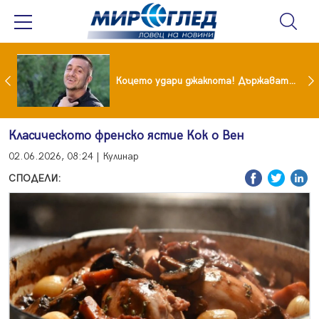
преди бурята! Защо Саня Армутлиева продължава да мълчи за раздялата с Дара?
Коцето удари джакпота! Държавата му плаща 95 000 евро
Класическото френско ястие Кок о Вен
02.06.2026, 08:24 | Кулинар
СПОДЕЛИ: