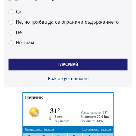
07.08.2026, 13:05
Да
Частично бедствено положение в Перник заради
пропаднал път, обслужващ важен обект
Не, но трябва да се ограничи съдържанието
07.08.2026, 12:05
Не
Да отговорим на жегите с филм под звездите днес и
Не знам
утре
07.08.2026, 10:21
Първите крачки в помощ на пенсионерите в Перник,
ГЛАСУВАЙ
вече са факт
07.08.2026, 09:18
Виж резултатите
Пак ограничават камионите по магистралите в петък
и неделя. Ето обходните маршрути
07.08.2026, 07:55