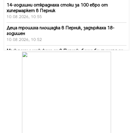
14-годишни откраднаха стоки за 100 евро от
хипермаркет в Перник
10.08.2026, 10:55
Деца трошиха площадка в Перник, задържаха 18-
годишен
10.08.2026, 10:52
Мъж рани с нож жена си в Перник, баща би дъщеря си
в Радомир
10.08.2026, 10:47
Кой е 20 000-ия посетител на изложбата на Дали в
Перник
10.08.2026, 08:36
Шестото издание "Пейка" в Перник: Много музика и
настроение
10.08.2026, 08:30
Генералът от Перник днес става на 80 години
09.08.2026, 12:10