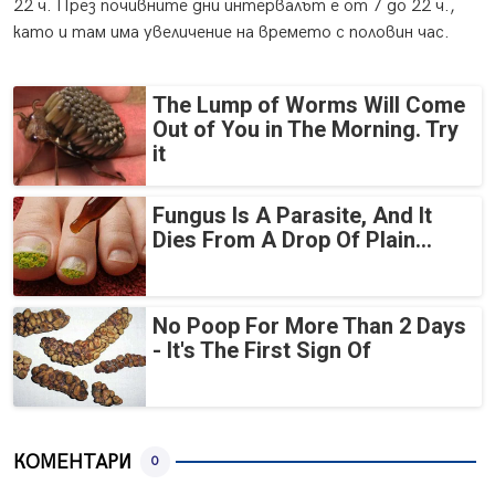
22 ч. През почивните дни интервалът е от 7 до 22 ч.,
като и там има увеличение на времето с половин час.
The Lump of Worms Will Come
Out of You in The Morning. Try
it
Fungus Is A Parasite, And It
Dies From A Drop Of Plain...
No Poop For More Than 2 Days
- It's The First Sign Of
КОМЕНТАРИ
0