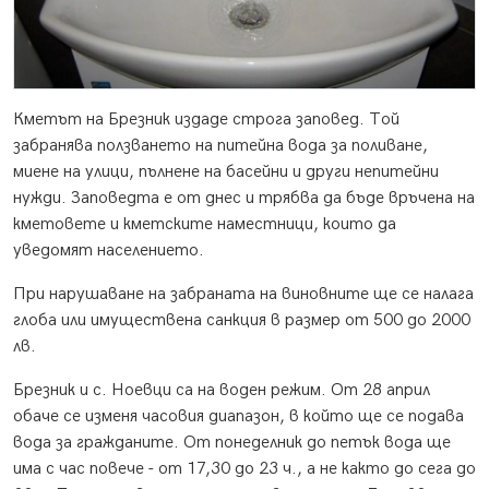
Кметът на Брезник издаде строга заповед. Той
забранява ползването на питейна вода за поливане,
миене на улици, пълнене на басейни и други непитейни
нужди. Заповедта е от днес и трябва да бъде връчена на
кметовете и кметските наместници, които да
уведомят населението.
При нарушаване на забраната на виновните ще се налага
глоба или имуществена санкция в размер от 500 до 2000
лв.
Брезник и с. Ноевци са на воден режим. От 28 април
обаче се изменя часовия диапазон, в който ще се подава
вода за гражданите. От понеделник до петък вода ще
има с час повече - от 17,30 до 23 ч., а не както до сега до