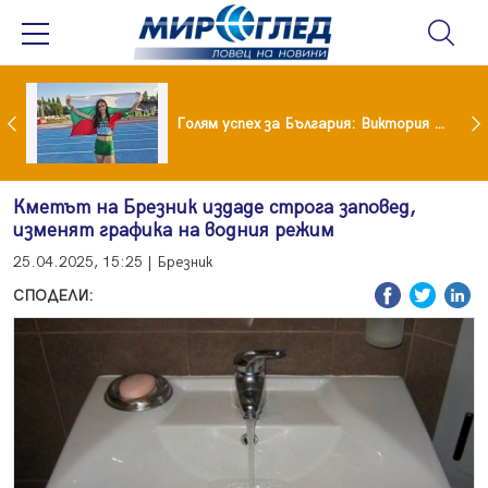
Когато всичко те дразни: тези трикове променят настроението за минути
Голям успех за България: Виктория Ангелова грабна световна титла в тройния скок
Кметът на Брезник издаде строга заповед,
изменят графика на водния режим
25.04.2025, 15:25 | Брезник
СПОДЕЛИ: