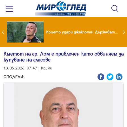
преди бурята! Защо Саня Армутлиева продължава да мълчи за раздялата с Дара?
Коцето удари джакпота! Държавата му плаща 95 000 евро
Кметът на гр. Лом е привлечен като обвиняем за
купуване на гласове
13.05.2026, 07:47 | Крими
СПОДЕЛИ: