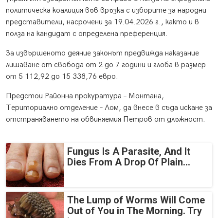
политическа коалиция във връзка с изборите за народни
представители, насрочени за 19.04.2026 г., както и в
полза на кандидат с определена преференция.
За извършеното деяние законът предвижда наказание
лишаване от свобода от 2 до 7 години и глоба в размер
от 5 112,92 до 15 338,76 евро.
Предстои Районна прокуратура – Монтана,
Териториално отделение – Лом, да внесе в съда искане за
отстраняването на обвиняемия Петров от длъжност.
Fungus Is A Parasite, And It
Dies From A Drop Of Plain...
The Lump of Worms Will Come
Out of You in The Morning. Try