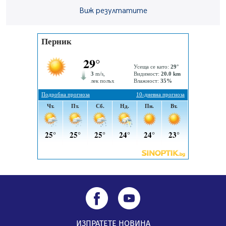
Виж резултатите
Извънредният и пълномощен посланик на Иран на
посещение в музея в Перник
05.08.2026, 09:02
Млади мъже от Перник в инициатива „Перник
подкрепя своите пенсионери“
05.08.2026, 08:57
5 случая на хепатит от началото на юли до сега в
Перник
05.08.2026, 00:32
ИЗПРАТЕТЕ НОВИНА