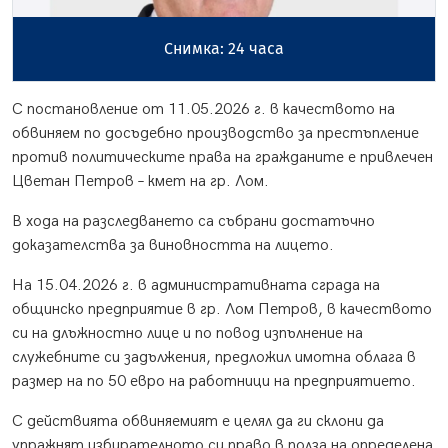
Снимка: 24 часа
С постановление от 11.05.2026 г. в качеството на
обвиняем по досъдебно производство за престъпление
против политическите права на гражданите е привлечен
Цветан Петров – кмет на гр. Лом.
В хода на разследването са събрани достатъчно
доказателства за виновността на лицето.
На 15.04.2026 г. в административната сграда на
общинско предприятие в гр. Лом Петров, в качеството
си на длъжностно лице и по повод изпълнение на
служебните си задължения, предложил имотна облага в
размер на по 50 евро на работници на предприятието.
С действията обвиняемият е целял да ги склони да
упражнят избирателното си право в полза на определена