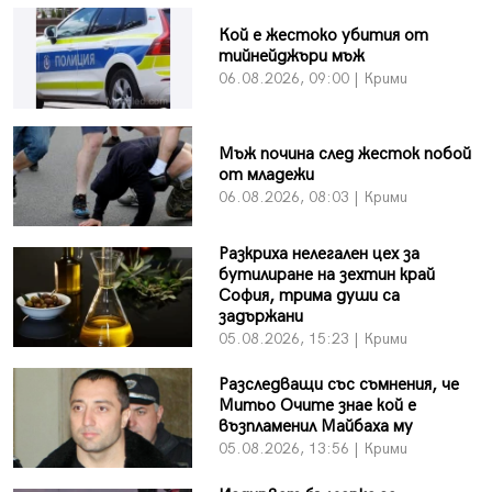
Кой е жестоко убития от
тийнейджъри мъж
06.08.2026, 09:00 | Крими
Мъж почина след жесток побой
от младежи
06.08.2026, 08:03 | Крими
Разкриха нелегален цех за
бутилиране на зехтин край
София, трима души са
задържани
05.08.2026, 15:23 | Крими
Разследващи със съмнения, че
Митьо Очите знае кой е
възпламенил Майбаха му
05.08.2026, 13:56 | Крими