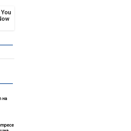
 You
 Now
т на
отресе
ешна