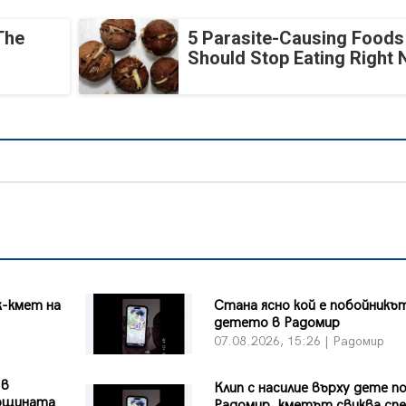
The
5 Parasite-Causing Foods
Should Stop Eating Right
к-кмет на
Стана ясно кой е побойникъ
детето в Радомир
07.08.2026, 15:26 | Радомир
 в
Клип с насилие върху дете п
Общината
Радомир, кметът свиква сп