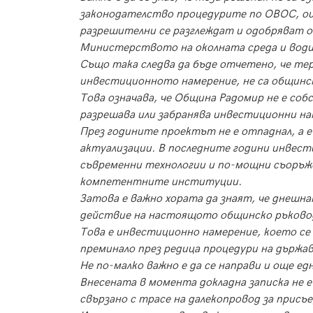
законодателство процедурите по ОВОС, оц
разрешителни се разглеждат и одобряват 
Министерството на околната среда и вод
Също така следва да бъде отчетено, че те
инвестиционното намерение, не са общинс
Това означава, че Община Радомир не е со
разрешава или забранява инвестиционни на
През годините проектът не е отпаднал, а 
актуализации. В последните години инвест
съвременни технологии и по-мощни съоръже
компетентните институции.
Затова е важно хората да знаят, че днешна
действие на настоящото общинско ръково
Това е инвестиционно намерение, което се
преминало през редица процедури на държав
Не по-малко важно е да се направи и още ед
Внесената в момента докладна записка не е 
свързано с трасе на далекопровод за прис