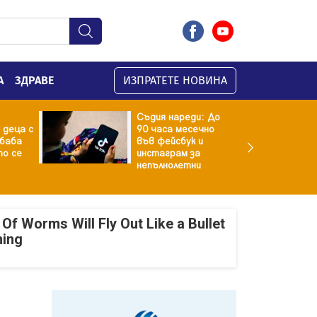
А
ЗДРАВЕ
ИЗПРАТЕТЕ НОВИНА
Съдия нареди: До
 деца с
90 часа месечно
баба
във фейсбук и
то се
инстаграм за
непълнолетни
Of Worms Will Fly Out Like a Bullet
ning