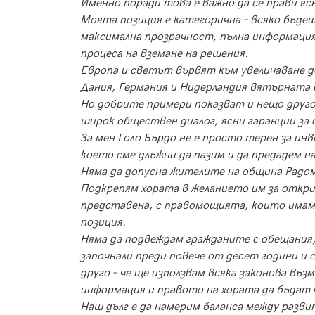
Именно поради това е важно да се прави яс
Моята позиция е категорична – всяко бъде
максимална прозрачност, пълна информация
процеса на вземане на решения.
Европа и светът вървят към увеличаване д
Дания, Германия и Нидерландия вятърната е
Но добрите примери показват и нещо друго 
широк обществен диалог, ясни гаранции за 
За мен Голо Бърдо не е просто терен за и
което сме длъжни да пазим и да предадем н
Няма да допусна жителите на община Радо
Подкрепям хората в желанието им за откри
представена, с правомощията, които имам
позиция.
Няма да подвеждам гражданите с обещания,
започнали преди повече от десет години и
друго – че ще използвам всяка законова въ
информация и правото на хората да бъдат 
Наш дълг е да намерим баланса между разв