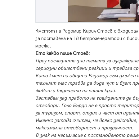
Кметът на Радомир Кирил Стоев е входирал 
за поставена на 18 ветрогенератори с висо
мрежа.
Ето какво пише Стоев:
През последните дни темата за изгражданет
сериозни обществени реакции и тревога ср
Като кмет на община Радомир съм длъжен яс
техният глас трябва да бъде чут и взет пр
живот и бъдещето на нашия край.
Заставам зад правото на гражданите да бъ
отговори. Голо Бърдо не е просто територ
за туризъм, спорт, отдих и част от идент
Именно затова считам, че всяко действие, 
максимална отговорност и прозрачност.
В знак на несъгласие с постановеното реш