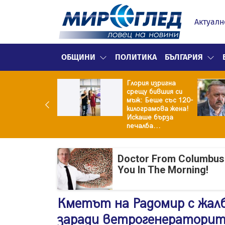
Актуалн
ОБЩИНИ
ПОЛИТИКА
БЪЛГАРИЯ
Глория изригна
ия и майка си
срещу бившия си
троиха къща от
мъж: Беше със 120-
0 стъклени
килограмова жена!
илки
Искаше бърза
печалба...
Doctor From Columbus
You In The Morning!
Кметът на Радомир с жалб
заради ветрогенератори