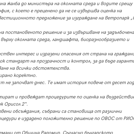
лна жалба до министъра на околната среда и водите срещу
ия, с което е преценено да не се извършва оценка на
вестиционното предложение за изграждане на ветропарк „
 на постановеното решение и за извършване на задълбочен
 върху околната среда, ландшафта, биоразнообразието и
ествен интерес и изразени опасения от страна на граждан
к стандарт на прозрачност и контрол, за да бъде гарант
яване на всички обстоятелства.
ирано коректно.
т не започват днес. Те имат история повече от десет го
тират и провеждат процедурите по оценка на въздейств
к Орисол 2“.
твени обсъждания, събрани са становища от различни
оцедури е издадено положително решение по ОВОС от РИО
 вземани от Община Радомир. Съгласно българското