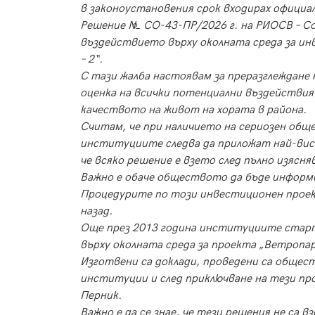
в законоустановения срок входирах официа
Решение № СО-43-ПР/2026 г. на РИОСВ – Соф
въздействието върху околната среда за ин
– 2“.
С тази жалба настоявам за преразглеждане
оценка на всички потенциални въздействия
качеството на живот на хората в района.
Считам, че при наличието на сериозен общ
институциите следва да приложат най-висо
че всяко решение е взето след пълно изясн
Важно е обаче обществото да бъде информ
Процедурите по този инвестиционен проек
назад.
Още през 2013 година институциите стар
върху околната среда за проекта „Ветропар
Изготвени са доклади, проведени са общес
институции и след приключване на тези пр
Перник.
Важно е да се знае, че тези решения не са