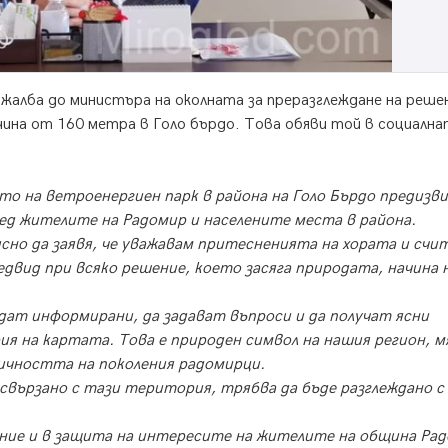
жалба до министъра на околната за преразглеждане на реш
чина от 160 метра в Голо бърдо. Това обяви той в социалн
о на ветроенергиен парк в района на Голо Бърдо предизви
ед жителите на Радомир и населените места в района.
но да заявя, че уважавам притесненията на хората и счит
едвид при всяко решение, което засяга природата, начина 
дат информирани, да задават въпроси и да получат ясни
ия на картата. Това е природен символ на нашия регион, 
ичността на поколения радомирци.
свързано с тази територия, трябва да бъде разглеждано с
ение и в защита на интересите на жителите на община Рад