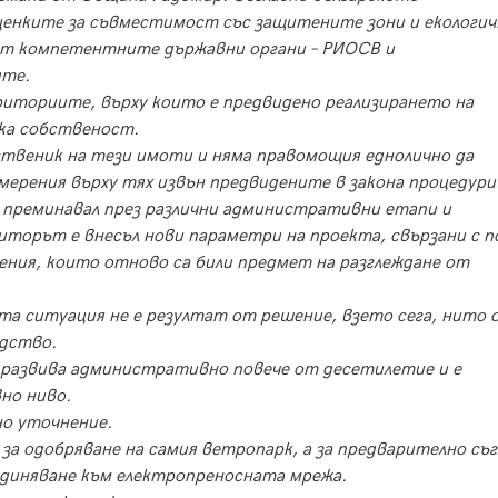
енките за съвместимост със защитените зони и екологи
от компетентните държавни органи – РИОСВ и
ите.
риториите, върху които е предвидено реализирането на
ка собственост.
бственик на тези имоти и няма правомощия еднолично да
мерения върху тях извън предвидените в закона процедури
е преминавал през различни административни етапи и
иторът е внесъл нови параметри на проекта, свързани с п
ния, които отново са били предмет на разглеждане от
та ситуация не е резултат от решение, взето сега, нито 
дство.
 развива административно повече от десетилетие и е
но ниво.
но уточнение.
за одобряване на самия ветропарк, а за предварително съг
ъединяване към електропреносната мрежа.