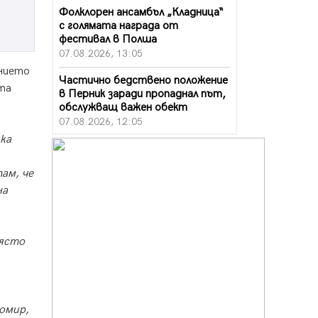
Фолклорен ансамбъл „Кладница“
с голямата награда от
фестивал в Полша
07.08.2026, 13:05
ението
Частично бедствено положение
ата
в Перник заради пропаднал път,
обслужващ важен обект
07.08.2026, 12:05
ка
Да отговорим на жегите с филм
под звездите днес и утре
ам, че
07.08.2026, 10:21
на
Първите крачки в помощ на
пенсионерите в Перник, вече са
факт
място
07.08.2026, 09:18
Пак ограничават камионите по
магистралите в петък и неделя.
Ето обходните маршрути
омир,
07.08.2026, 07:55