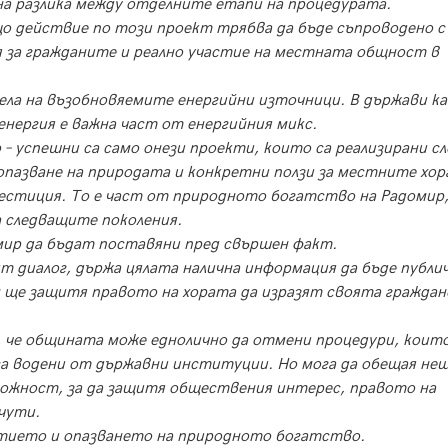
на разлика между отделните етапи на процедурата.
що действие по този проект трябва да бъде съпроводено с
 за гражданите и реално участие на местната общност в
ела на възобновяемите енергийни източници. В държави к
нергия е важна част от енергийния микс.
– успешни са само онези проекти, които са реализирани сл
опазване на природата и конкретни ползи за местните хор
нвестиция. То е част от природното богатство на Радомир
а следващите поколения.
мир да бъдат поставяни пред свършен факт.
т диалог, държа цялата налична информация да бъде публи
 ще защитя правото на хората да изразят своята граждан
 че общината може еднолично да отмени процедури, които
 са водени от държавни институции. Но мога да обещая не
зможност, за да защитя обществения интерес, правото на
чути.
итието и опазването на природното богатство.