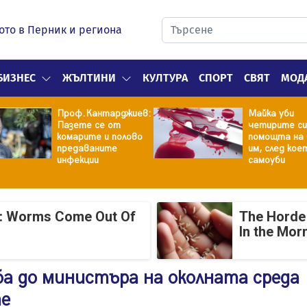
ото в Перник и региона
БИЗНЕС
ЖЪЛТИНИ
КУЛТУРА
СПОРТ
СВЯТ
МОД
Проф.Кантарджиев:
Майка уби
Пазете се от
четирите си
комарите и полово
помощта на 
предаваните
им, след кое
инфекции
самоуби
: Worms Come Out Of
The Horde 
In the Mor
а до министъра на околната среда
те