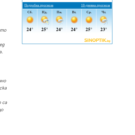
въглищните райони
05.08.2026, 14:57
Звезди от световна сцена в
Перник ще пеят на Пернишката
ато
крепост
05.08.2026, 14:01
ед
„Топлофикация Перник“
а.
напредва с дигитализацията на
,
отчетния процес
05.08.2026, 11:48
Радев: Работи се усилено за
чно
спасяване на средствата по
ска
Плана за справедлив преход за
Стара Загора, Кюстендил и
 са
Перник
05.08.2026, 11:34
що