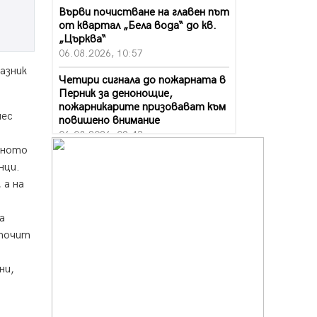
Върви почистване на главен път
от квартал „Бела вода“ до кв.
„Църква“
06.08.2026, 10:57
азник
Четири сигнала до пожарната в
Перник за денонощие,
пожарникарите призовават към
нес
повишено внимание
06.08.2026, 09:43
вното
Много заразен вирус върлува в
нци.
Перник
 а на
06.08.2026, 09:28
Проверки за спазване правилата
а
за пожарна безопасност по
 почит
време на жътвената кампания в
Перник
ни,
06.08.2026, 07:51
Ето какви забавления ще има
през август в Перник