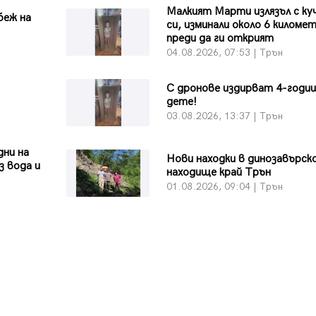
Малкият Марти излязъл с к
беж на
си, изминали около 6 киломе
преди да ги открият
04.08.2026, 07:53 | Трън
С дронове издирват 4-годи
дете!
03.08.2026, 13:37 | Трън
дни на
Нови находки в динозавърс
з вода и
находище край Трън
01.08.2026, 09:04 | Трън