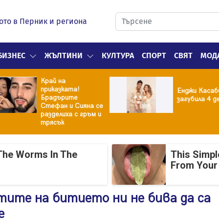
ото в Перник и региона
БИЗНЕС
ЖЪЛТИНИ
КУЛТУРА
СПОРТ
СВЯТ
МОД
Край на
приказката!
Енджи Касаб
Брадърите
загубила 4 д
Стефан и Сияна се
разделиха с гръм и
трясък
The Worms In The
This Simpl
From Your
ите на битието ни не бива да са
е