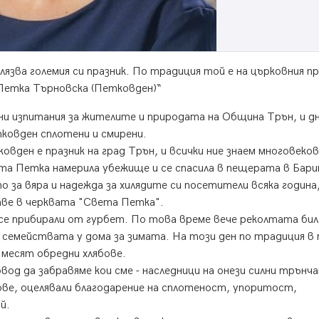
зва големия си празник. По традиция той е на църковния пр
 Петка Търновска (Петковден)“
и изпитания за жителите и природата на Община Трън, и д
ковден сплотени и смирени.
вден е празник на град Трън, и всички ние знаем многовеко
ата Петка намерила убежище и се спасила в пещерата в Бари
о за вяра и надежда за хилядите си посетители всяка година,
аве в черквата "Света Петка".
се прибирали от гурбет. По това време вече реколтата бил
 семействата у дома за зимата. На този ден по традиция в
 месят обредни хлябове.
од да забравяме кои сме - наследници на онези силни трънча
кове, оцелявали благодарение на сплотеност, упоритост,
й.