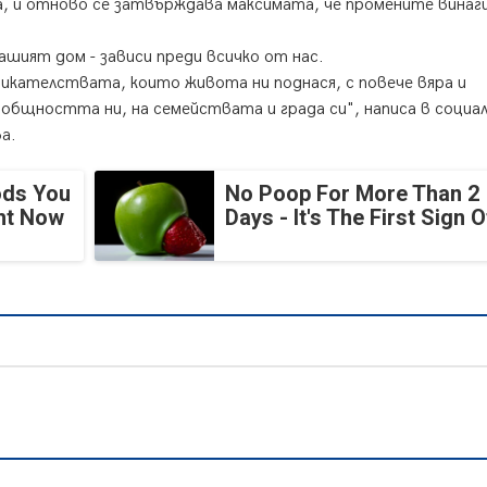
, и отново се затвърждава максимата, че промените винаг
ашият дом - зависи преди всичко от нас.
икателствата, които живота ни поднася, с повече вяра и
а общността ни, на семействата и града си", написа в социа
ва.
ods You
No Poop For More Than 2
ght Now
Days - It's The First Sign O