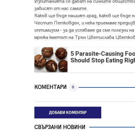
Изпитанията се дават на силните общества
зависят от нас самите.
Какъв ще бъде нашият град, какъв ще бъде н
Честит Петковден, и нека приемаме предизв
оптимизъм - за да успяваме да сме полезни н
мрежа кметът на Трън Цветислава Цветко
5 Parasite-Causing Fo
Should Stop Eating Ri
КОМЕНТАРИ
0
ДОБАВИ КОМЕНТАР
СВЪРЗАНИ НОВИНИ