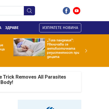
А
ЗДРАВЕ
ИЗПРАТЕТЕ НОВИНА
„Тиха пандемия“:
Увеличава се
ие
антибиотичната
еца
резистентност при
децата
e Trick Removes All Parasites
 Body!