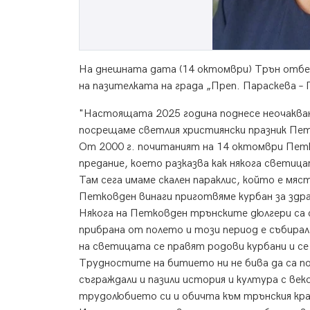
На днешната дата (14 октомври) Трън отбеля
на пазителката на града „Преп. Параскева –
"Настоящата 2025 година поднесе неочакван
посрещаме светлия християнски празник Пет
От 2000 г. почитаният на 14 октомври Петко
предание, което разказва как някога светиц
Там сега имаме скален параклис, който е мяст
Петковден винаги приготвяме курбан за здр
Някога на Петковден трънските дюлгери са 
прибрана от полето и този период е събирал
на светицата се правят родови курбани и се
Трудностите на битието ни не бива да са пов
съграждали и пазили история и култура с ве
трудолюбието си и обичта към трънския кра