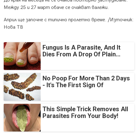
До края на месеца не се очаква повторно застудяване.
Между 25 и 27 март обаче се очакват валежи.
Април ще започне с типично пролетно време. /Източник:
Нова ТВ
Fungus Is A Parasite, And It
Dies From A Drop Of Plain...
No Poop For More Than 2 Days
- It's The First Sign Of
This Simple Trick Removes All
Parasites From Your Body!