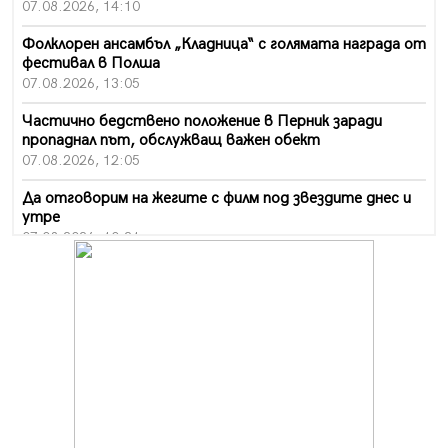
07.08.2026, 14:10
Фолклорен ансамбъл „Кладница“ с голямата награда от
фестивал в Полша
07.08.2026, 13:05
Частично бедствено положение в Перник заради
пропаднал път, обслужващ важен обект
07.08.2026, 12:05
Да отговорим на жегите с филм под звездите днес и
утре
07.08.2026, 10:21
Първите крачки в помощ на пенсионерите в Перник,
вече са факт
07.08.2026, 09:18
Пак ограничават камионите по магистралите в петък
и неделя. Ето обходните маршрути
07.08.2026, 07:55
Ето какво вдъхнови Здравка Евтимова за новата ѝ