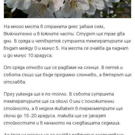
На много места в страната днес заваля сняг,
включително и в южните части. Студът ще трае два
дни. В сряда и четвъртък сутринта температурите ще
бъдат между 0 и минус 5. На места се очаква да паднат
и до минус 10 градуса.
От сряда отново ще се радваме на слънце. В петък и
събота също ще бъде предимно слънчево, а вятърът ще
отслабва.
През уикенда ще е по-топло. В събота сутринта
температурите ще са около 0 или с положителни
стойности, а в неделя живакът в термометрите ще
скочи до 15-20 градуса. такива ще се запазят
стойностите и в началото на следващата седмица.