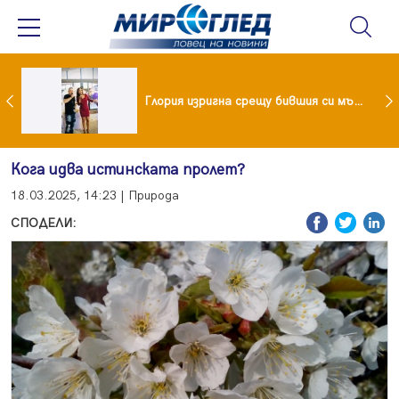
 и майка си построиха къща от 8000 стъклени бутилки
Глория изригна срещу бившия си мъж: Беше със 120-килограмова жена! Искаше бърза печалба...
Кога идва истинската пролет?
18.03.2025, 14:23 | Природа
СПОДЕЛИ: