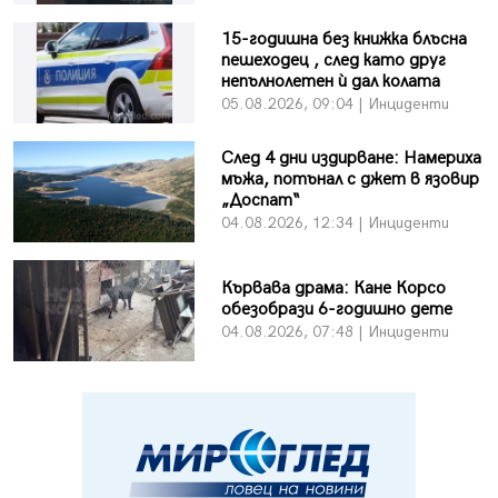
15-годишна без книжка блъсна
пешеходец , след като друг
непълнолетен ѝ дал колата
05.08.2026, 09:04 | Инциденти
След 4 дни издирване: Намериха
мъжа, потънал с джет в язовир
„Доспат“
04.08.2026, 12:34 | Инциденти
Кървава драма: Кане Корсо
обезобрази 6-годишно дете
04.08.2026, 07:48 | Инциденти