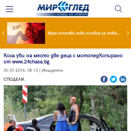
Как кетогенната диета се отразява на някои психични разстройства
Иран постави нови условия за отварянето на Ормузкия проток
Кола уби на място две деца с мотопедКопирано
от www.24chasa.bg
30.07.2016, 08:13 | Инциденти
СПОДЕЛИ: