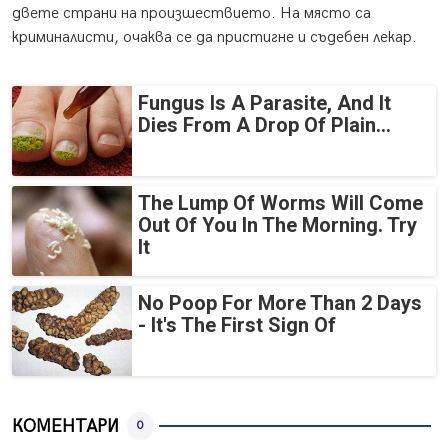
двете страни на произшествието. На място са
криминалисти, очаква се да пристигне и съдебен лекар.
Fungus Is A Parasite, And It
Dies From A Drop Of Plain...
The Lump Of Worms Will Come
Out Of You In The Morning. Try
It
No Poop For More Than 2 Days
- It's The First Sign Of
КОМЕНТАРИ
0