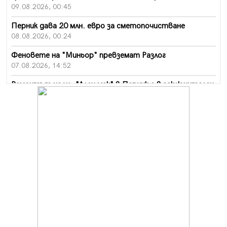
09.08.2026, 00:45
Перник дава 20 млн. евро за сметопочистване
08.08.2026, 00:24
Феновете на "Миньор" превземат Разлог
07.08.2026, 14:52
Ремонтът на ул. "Ален мак" в Перник е в заключителен
етап
07.08.2026, 14:10
Фолклорен ансамбъл „Кладница“ с голямата награда от
фестивал в Полша
07.08.2026, 13:05
Частично бедствено положение в Перник заради
пропаднал път, обслужващ важен обект
07.08.2026, 12:05
Да отговорим на жегите с филм под звездите днес и
утре
07.08.2026, 10:21