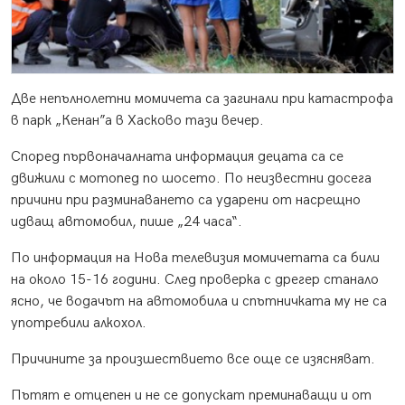
Две непълнолетни момичета са загинали при катастрофа
в парк „Кенан”а в Хасково тази вечер.
Според първоначалната информация децата са се
движили с мотопед по шосето. По неизвестни досега
причини при разминаването са ударени от насрещно
идващ автомобил, пише „24 часа“.
По информация на Нова телевизия момичетата са били
на около 15-16 години. След проверка с дрегер станало
ясно, че водачът на автомобила и спътничката му не са
употребили алкохол.
Причините за произшествието все още се изясняват.
Пътят е отцепен и не се допускат преминаващи и от