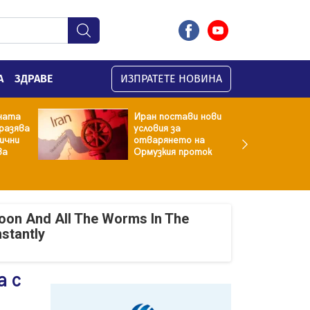
А
ЗДРАВЕ
ИЗПРАТЕТЕ НОВИНА
ната
Иран постави нови
разява
условия за
хични
отварянето на
ва
Ормузкия проток
oon And All The Worms In The
nstantly
а с