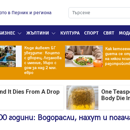
ото в Перник и региона
БИЗНЕС
ЖЪЛТИНИ
КУЛТУРА
СПОРТ
СВЯТ
МОД
Къде живеят БГ
Как кетоген
звездите: Коцето
диета се от
с дворец, Лозанова
на някои пси
с имение, Миро с
разстройст
дом за над 2 млн.
евро
And It Dies From A Drop
One Teasp
Body Die I
0 години: Водорасли, нахут и погач