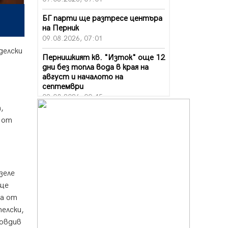
БГ парти ще разтресе центъра
на Перник
09.08.2026, 07:01
делски
Пернишкият кв. "Изток" още 12
дни без топла вода в края на
август и началото на
септември
09.08.2026, 00:45
,
Перник дава 20 млн. евро за
о от
сметопочистване
08.08.2026, 00:24
Феновете на "Миньор"
превземат Разлог
зеле
07.08.2026, 14:52
 ще
Ремонтът на ул. "Ален мак" в
та от
Перник е в заключителен етап
елски,
07.08.2026, 14:10
ловдив