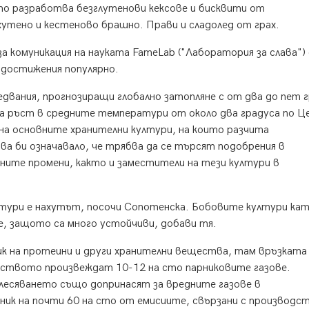
ято разработва безглутенови кексове и бисквити от
хутено и кестеново брашно. Прави и сладолед от грах.
за комуникация на науката FameLab ("Лаборатория за слава")
е достижения популярно.
едвания, прогнозиращи глобално затопляне с от два до пет 
а ръст в средните температури от около два градуса по Ц
 на основните хранителни култури, на които разчита
ва би означавало, че трябва да се търсят подобрения в
ите промени, както и заместители на тези култури в
тури е нахутът, посочи Сопотенска. Бобовите култури кат
е, защото са много устойчиви, добави тя.
к на протеини и други хранителни вещества, там връзката
дството произвеждат 10-12 на сто парниковите газове.
есяването също допринасят за вредните газове в
 на почти 60 на сто от емисиите, свързани с производст