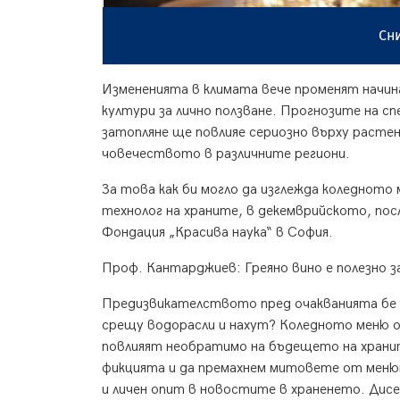
Сни
Измененията в климата вече променят начин
култури за лично ползване. Прогнозите на 
затопляне ще повлияе сериозно върху растен
човечеството в различните региони.
За това как би могло да изглежда коледното
технолог на храните, в декемврийското, посл
Фондация „Красива наука“ в София.
Проф. Кантарджиев: Греяно вино е полезно за
Предизвикателството пред очакванията бе ви
срещу водорасли и нахут? Коледното меню о
повлияят необратимо на бъдещето на хранит
фикцията и да премахнем митовете от менют
и личен опит в новостите в храненето. Дис