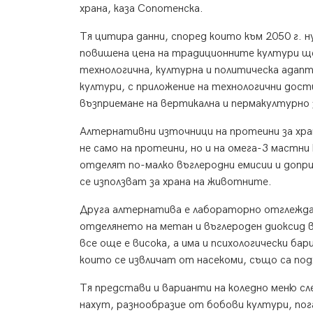
храна, каза Сопотенска.
Тя цитира данни, според които към 2050 г.
повишена цена на традиционните култури ще 
технологична, културна и политическа адапт
култури, с приложение на технологични дос
възприемане на вертикална и пермакултурно 
Алтернативни източници на протеини за хра
не само на протеини, но и на омега-3 мастн
отделят по-малко въглеродни емисии и допр
се използват за храна на животните.
Друга алтернатива е лабораторно отглежда
отделянето на метан и въглероден диоксид в
все още е висока, а има и психологически б
които се извличат от насекоми, също са по
Тя представи и варианти на коледно меню сл
нахут, разнообразие от бобови култури, по