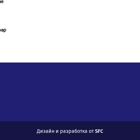
че
рар
Дизайн и разработка от
SFC