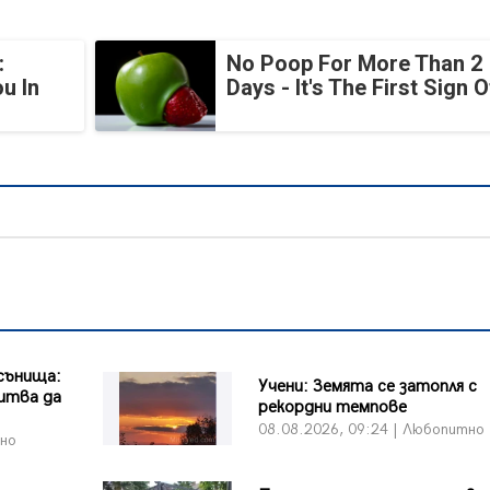
:
No Poop For More Than 2
u In
Days - It's The First Sign O
сънища:
Учени: Земята се затопля с
питва да
рекордни темпове
08.08.2026, 09:24 | Любопитно
тно