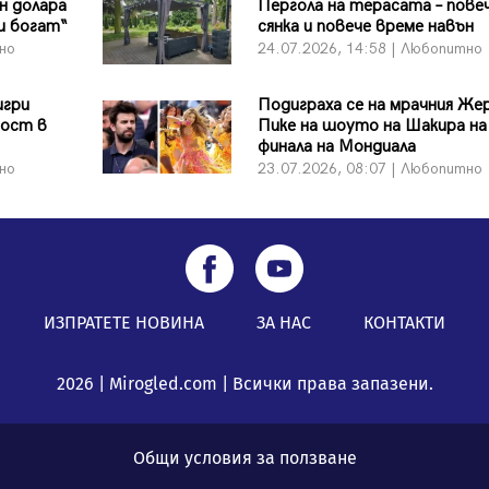
он долара
Пергола на терасата – пове
и богат“
сянка и повече време навън
тно
24.07.2026, 14:58 | Любопитно
игри
Подиграха се на мрачния Же
ност в
Пике на шоуто на Шакира на
финала на Мондиала
тно
23.07.2026, 08:07 | Любопитно
ИЗПРАТЕТЕ НОВИНА
ЗА НАС
КОНТАКТИ
2026 | Mirogled.com | Всички права запазени.
Общи условия за ползване