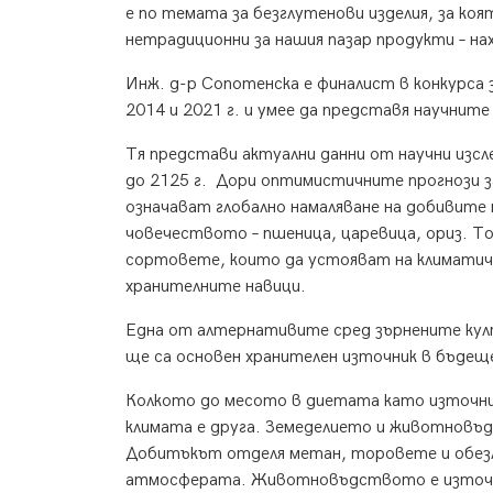
е по темата за безглутенови изделия, за ко
нетрадиционни за нашия пазар продукти – на
Инж. д-р Сопотенска е финалист в конкурса 
2014 и 2021 г. и умее да представя научнит
Тя представи актуални данни от научни изсл
до 2125 г. Дори оптимистичните прогнози з
означават глобално намаляване на добивите
човечеството – пшеница, царевица, ориз. То
сортовете, които да устояват на климатичн
хранителните навици.
Една от алтернативите сред зърнените кул
ще са основен хранителен източник в бъдещ
Колкото до месото в диетата като източни
климата е друга. Земеделието и животновъ
Добитъкът отделя метан, торовете и обезл
атмосферата. Животновъдството е източник