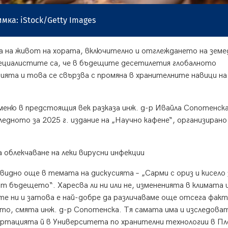
мка: iStock/Getty Images
а на живот на хората, включително и отглеждането на земе
специалистите са, че в бъдещите десетилетия глобалното
ията и това се свързва с промяна в хранителните навици на
 меню в предстоящия век разказа инж. д-р Ивайла Сопотенска
едното за 2025 г. издание на „Научно кафене“, организиран
 облекчаване на леки вирусни инфекции
дно още в темата на дискусията – „Сарми с ориз и кисело 
т бъдещето“. Харесва ли ни или не, измененията в климата
е ни и затова е най-добре да различаваме още отсега фак
о, смята инж. д-р Сопотенска. Тя самата има и изследоват
ертацията й в Университета по хранителни технологии в П