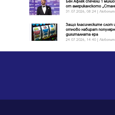
Бен Афлек спечели 1 мили
от американското „Стан
31.07.2026, 08:24 | Любопи
Защо класическите слот 
отново набират популяр
дигиталната ера
24.07.2026, 14:40 | Любопи