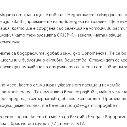
 нуждата от храни ще се повиши. Недостигът и свързаната 
изисква възприемането на нови модели на хранене. Ще е ну
ация, която ще е свързана със селекция на устойчиви расти
тижения като технологията CRISP-R – генетичната ножица,
земеделие.
ните са водораслите, добави инж. д-р Сопотенска. Те са б
и киселини и биологично активни вещества. Отглеждат се лес
инасят за намаляване на отделянето на метан от животните
но месо, което елиминира нуждата от пасища и намалява
 атмосферата. Технологията вече се развива, макар че цен
ариери пред тази алтернатива, обясни експертът. Протеинит
дходящ заместител, те вече се произвеждат и продават.
ед сто години, което би могло да включва блюда с водорасли
гача с брашно от щурци. /Източник: БТА