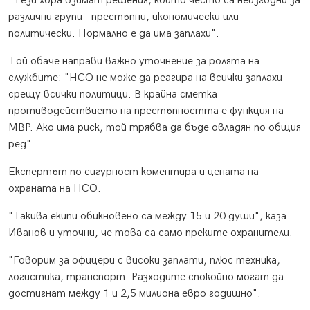
"Тези хора взимат решения, които често са неизгодни за
различни групи - престъпни, икономически или
политически. Нормално е да има заплахи".
Той обаче направи важно уточнение за ролята на
службите: "НСО не може да реагира на всички заплахи
срещу всички политици. В крайна сметка
противодействието на престъпността е функция на
МВР. Ако има риск, той трябва да бъде овладян по общия
ред".
Експертът по сигурност коментира и цената на
охраната на НСО.
"Такива екипи обикновено са между 15 и 20 души", каза
Иванов и уточни, че това са само преките охранители.
"Говорим за офицери с високи заплати, плюс техника,
логистика, транспорт. Разходите спокойно могат да
достигнат между 1 и 2,5 милиона евро годишно".