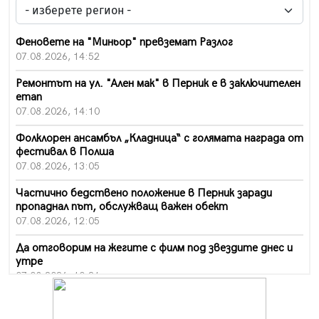
Феновете на "Миньор" превземат Разлог
07.08.2026, 14:52
Ремонтът на ул. "Ален мак" в Перник е в заключителен
етап
07.08.2026, 14:10
Фолклорен ансамбъл „Кладница“ с голямата награда от
фестивал в Полша
07.08.2026, 13:05
Частично бедствено положение в Перник заради
пропаднал път, обслужващ важен обект
07.08.2026, 12:05
Да отговорим на жегите с филм под звездите днес и
утре
07.08.2026, 10:21
Първите крачки в помощ на пенсионерите в Перник,
вече са факт