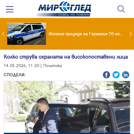
Нови пътни такси в Румъния от 31 август: Колко ще плащат камионите и колите
Испания предаде на Германия 70-годишен заподозрян за банков обир
Колко струва охраната на високопоставени лица
14.05.2026, 11:20 | Политика
СПОДЕЛИ: