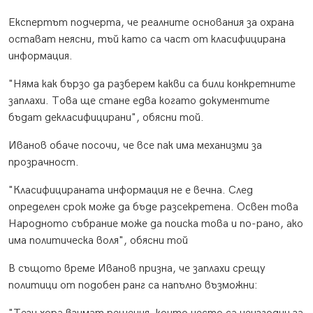
Експертът подчерта, че реалните основания за охрана
остават неясни, тъй като са част от класифицирана
информация.
"Няма как бързо да разберем какви са били конкретните
заплахи. Това ще стане едва когато документите
бъдат декласифицирани", обясни той.
Иванов обаче посочи, че все пак има механизми за
прозрачност.
"Класифицираната информация не е вечна. След
определен срок може да бъде разсекретена. Освен това
Народното събрание може да поиска това и по-рано, ако
има политическа воля", обясни той
В същото време Иванов призна, че заплахи срещу
политици от подобен ранг са напълно възможни: