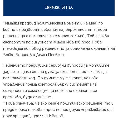
Снимка: БГНЕС
"Имайки предвид политическия момент и начина, по
който се развиват събитията, вероятността това
решение да е политическо е много голяма“. Това заяви
експертът по сигурност Милен Иванов пред Нова
телевизия по повод решението за сваляне на охраната на
Бойко Борисов и Делян Пеевски.
Решението предизвика сериозни въпроси за мотивите
зад него - дали става дума за експертна оценка или за
политически ход. По думите му фактът, че ново
управление поема контрола върху системата за
сигурност и само седмица по-късно охраната се
премахва, буди съмнение.
"Това означава, че ако сега е политическо решение, то и
преди е било такова - просто при други управляващи и с
друг принцип", допълни Иванов.