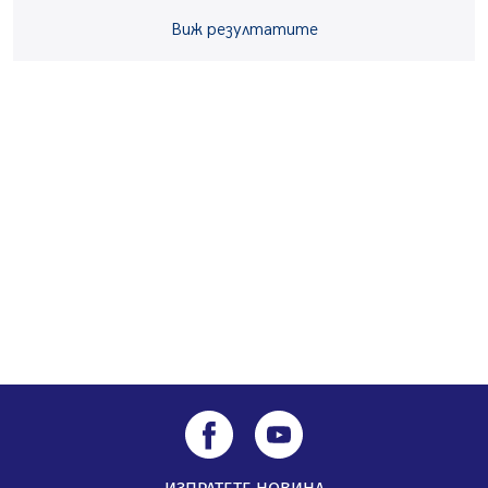
Пернишката крепост
05.08.2026, 14:01
Виж резултатите
„Топлофикация Перник“ напредва с дигитализацията
на отчетния процес
05.08.2026, 11:48
Радев: Работи се усилено за спасяване на средствата
по Плана за справедлив преход за Стара Загора,
Кюстендил и Перник
05.08.2026, 11:34