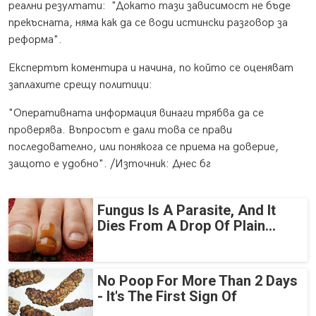
реални резултати: "Докато тази зависимост не бъде
прекъсната, няма как да се води истински разговор за
реформа".
Експертът коментира и начина, по който се оценяват
заплахите срещу политици:
"Оперативната информация винаги трябва да се
проверява. Въпросът е дали това се прави
последователно, или понякога се приема на доверие,
защото е удобно". /Източник: Днес бг
Fungus Is A Parasite, And It
Dies From A Drop Of Plain...
No Poop For More Than 2 Days
- It's The First Sign Of