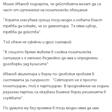
Милен Иванов подчерта, че действията могат да са
част от изпълнение на политически обещания:
"Хората гласуваха срещу този модел и новата власт
трябва да покаже, че го демонтира. Тя няма избор,
трябва да действа".
Той обаче не изключи и друг сценарий:
"В същото време живеем в сложна политическа
ситуация и е напълно възможно да има и определени
договорки зад кулисите".
Иванов акцентира и върху по-дълбокия проблем в
системата за сигурност: "Секторът не е просто
политизиран, той е партизиран. В продължение на години
различни партии са оказвали влияние върху решенията в
службите".
По думите му без промяна в този модел няма да има