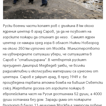
Руски военни части копаят ров с дължина 8 км около
ядрения център в град Саров, за да не позволят на
горските пожари да стигнат до него. Самият ядрен
център се намира сред гора в област Нижни Новгород
на около 350 км източно от Москва. Министерството
на извънредните ситуации увери, че ситуацията в
Саров е "стабилизирана".
В четвъртък руският
президент Дмитрий Медведев заяви, че всички
радиоактивни и експлозивни материали са изнесени от
центъра. Саров е закрит град, в през 1949 г. бе
произведена първата атомна бомба на бившия Съветски
съюз.Жертвите досега от горските пожари в
европейската част на Русия достигнаха 52 души, а 4000
души останаха без дом. Заради дима от пожарите
въздухът в близо 11-милионна Москва е замърсен повече