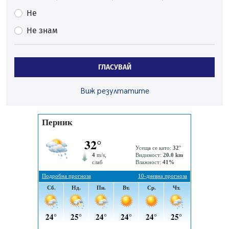
05.08.2026, 15:42
Не
На 95 години почина Лиляна Десова
Не знам
05.08.2026, 15:18
Радев: Работи се активно за запазването на
средствата по Плана за справедлив преход за
ГЛАСУВАЙ
въглищните райони
05.08.2026, 14:57
Виж резултатите
Звезди от световна сцена в Перник ще пеят на
Пернишката крепост
05.08.2026, 14:01
„Топлофикация Перник“ напредва с дигитализацията
на отчетния процес
05.08.2026, 11:48