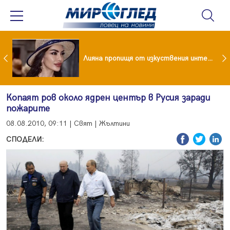
Популярен риалити герой заряза жена си заради друга
Лияна пропищя от изкуствения интелект
Копаят ров около ядрен център в Русия заради
пожарите
08.08.2010, 09:11 | Свят | Жълтини
СПОДЕЛИ: