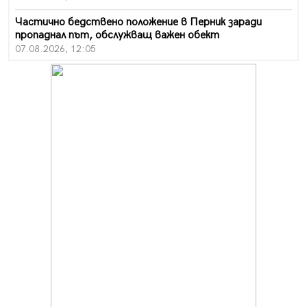
Частично бедствено положение в Перник заради
пропаднал път, обслужващ важен обект
07.08.2026, 12:05
Да отговорим на жегите с филм под звездите днес и
утре
07.08.2026, 10:21
Първите крачки в помощ на пенсионерите в Перник,
вече са факт
07.08.2026, 09:18
Пак ограничават камионите по магистралите в петък
и неделя. Ето обходните маршрути
07.08.2026, 07:55
Ето какво вдъхнови Здравка Евтимова за новата ѝ
книга
07.08.2026, 00:11
Продължава изграждането на нови паркоместа в
Перник