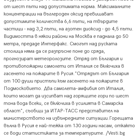
от шест пъти над допустимата норма. Максималните
концентрации на въглероден оксид превишават
допустимите количества 6,6 пъти, на твърдите
частици - над 3,2 пъти, на азотен диоксид - до 4,5 пъти.
Видимостта в някои райони на Москва е паднала до 50
метра, предаде Интерфакс. Смогът над руската
столица няма да се разпръсне поне до сряда,
прогнозират метеоролозите. Отряд от България и
противопожарни самолети от Италия се включиха в
гасенето на пожарите в Русия."Отрядът от България
от 100 души пристъпи към гасенето на пожарите в
Подмосковието. Два самолета-амфибия от Италия,
които могат да изсипват над горящите гори по шест
тона вода всеки, се включиха в усилията в Самарска
област", съобщи за ИТАР-ТАСС представител на
министерството на извънредните ситуации.Горещата
вълна в Русия е най-тежка от 130 години насам, откакто
се води статистиката за температурите. /Vesti.bg