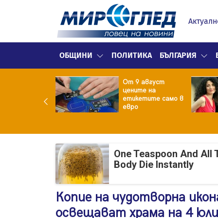
Актуалн
ОБЩИНИ
ПОЛИТИКА
БЪЛГАРИЯ
ект за
От 9 август
раждане на 13-
цените на
жна
етикетите само в
гаджамия"
евро
гневи жителите
Лондон
One Teaspoon And All 
Body Die Instantly
Копие на чудотворна ико
освещават храма на 4 юл