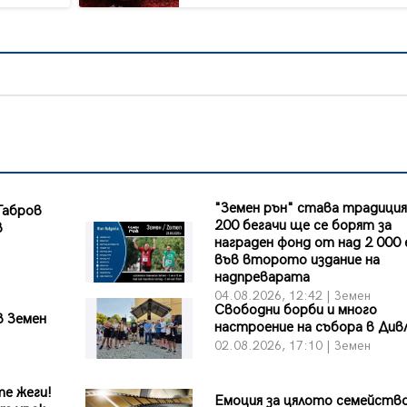
"Земен рън" става традиция
Габров
200 бегачи ще се борят за
в
награден фонд от над 2 000
във второто издание на
надпреварата
04.08.2026, 12:42 | Земен
Свободни борби и много
в Земен
настроение на събора в Див
02.08.2026, 17:10 | Земен
те жеги!
Емоция за цялото семейств