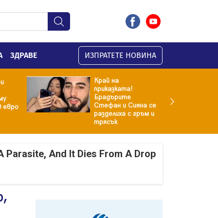
А
ЗДРАВЕ
ИЗПРАТЕТЕ НОВИНА
Край на
ри
приказката!
Брадърите
му
Стефан и Сияна се
0 евро
разделиха с гръм и
трясък
A Parasite, And It Dies From A Drop
р,