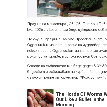
Празник на манастира „Св. Св. Петър и Паве
юли 2026 г., когато ще бъде извършено осве
По случай празника Негово Преосвещенство 
Одранишкия манастир копие на чудотворната
поклонници на Одранишкия манастир ще има
молитви за здраве, мир, благоденствие, духо
Старт на събитието ще бъде даден в 09:30 
водосвет и освещаване на курбан. За празн
изпълнителите от оркестър "Фолк ритъм" с
The Horde Of Worms Wi
Out Like a Bullet In the
Morning