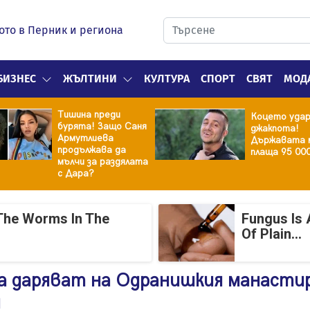
ото в Перник и региона
БИЗНЕС
ЖЪЛТИНИ
КУЛТУРА
СПОРТ
СВЯТ
МОД
Тишина преди
Коцето уда
бурята! Защо Саня
джакпота!
Армутлиева
Държавата 
продължава да
плаща 95 00
мълчи за раздялата
с Дара?
The Worms In The
Fungus Is 
Of Plain...
на даряват на Одранишкия манасти
и