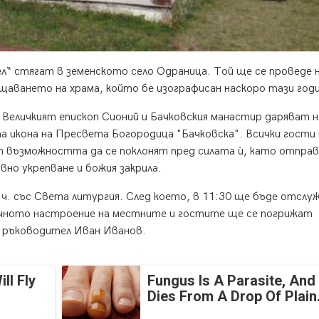
л“ стягат в земенското село Одраница. Той ще се проведе 
щаването на храма, който бе изографисан наскоро тази годи
Величкият епископ Сионий и Бачковския манастир даряват н
 икона на Пресвета Богородица "Бачковска". Всички гости 
т възможността да се поклонят пред силата ѝ, като отпра
вно укрепване и божия закрила.
ч. със Света литургия. След което, в 11:30 ще бъде отслу
ичното настроение на местните и гостите ще се погрижат
 ръководител Иван Иванов.
ll Fly
Fungus Is A Parasite, And 
Dies From A Drop Of Plain.