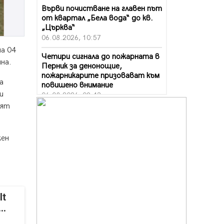
Върви почистване на главен път
от квартал „Бела вода“ до кв.
„Църква“
06.08.2026, 10:57
на 04
Четири сигнала до пожарната в
на.
Перник за денонощие,
пожарникарите призовават към
а
повишено внимание
и
06.08.2026, 09:43
вят
Много заразен вирус върлува в
Перник
06.08.2026, 09:28
жен
Проверки за спазване правилата
за пожарна безопасност по
време на жътвената кампания в
Перник
06.08.2026, 07:51
It
..
Ето какви забавления ще има
през август в Перник