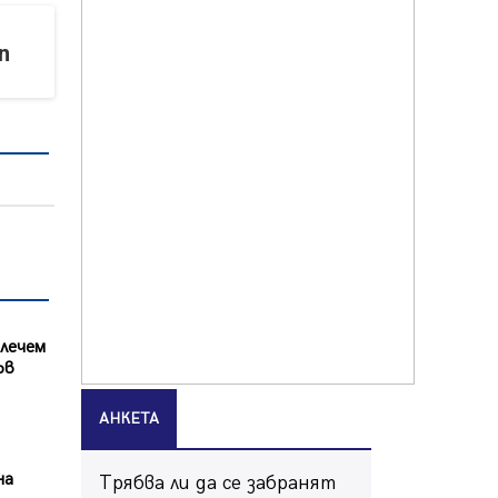
06.08.2026, 00:48
n
Пернишки експерт за фишинг
измамите: Проверявайте
съмнителните линкове в
bezopasno.net
05.08.2026, 15:42
На 95 години почина Лиляна
Десова
05.08.2026, 15:18
Радев: Работи се активно за
запазването на средствата по
Плана за справедлив преход за
въглищните райони
блечем
05.08.2026, 14:57
ъв
Звезди от световна сцена в
Перник ще пеят на Пернишката
АНКЕТА
крепост
05.08.2026, 14:01
на
Трябва ли да се забранят