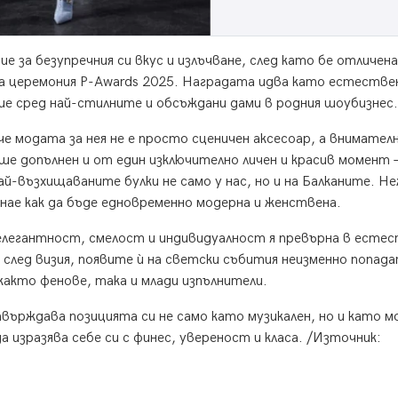
е за безупречния си вкус и излъчване, след като бе отличена
а церемония P-Awards 2025. Наградата идва като естестве
е сред най-стилните и обсъждани дами в родния шоубизнес.
че модата за нея не е просто сценичен аксесоар, а внимател
ше допълнен и от един изключително личен и красив момент 
ай-възхищаваните булки не само у нас, но и на Балканите. Не
знае как да бъде едновременно модерна и женствена.
елегантност, смелост и индивидуалност я превърна в есте
 след визия, появите ѝ на светски събития неизменно попад
акто фенове, така и млади изпълнители.
ърждава позицията си не само като музикален, но и като м
 изразява себе си с финес, увереност и класа. /Източник: