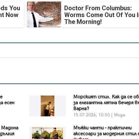
ods You
Doctor From Columbus:
ght Now
Worms Come Out Of You I
The Morning!
те
Морският стил. Как да се о
а есен
за елегантна лятна вечеря в
Варна?
15.07.2026, 10:50 | Мода
а Мадона
Мъжки чанти - практични
-дългия
аксесоари за модерния стил 