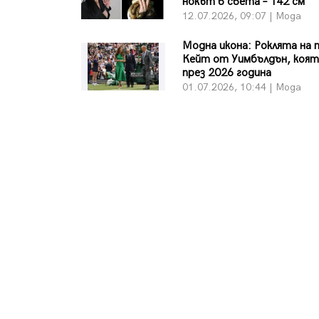
нокът в света – 142 см
12.07.2026, 09:07 | Мода
Модна икона: Роклята на 
Кейт от Уимбълдън, коят
през 2026 година
01.07.2026, 10:44 | Мода