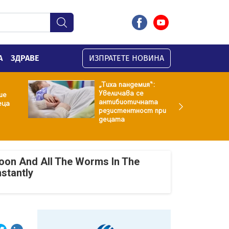
А
ЗДРАВЕ
ИЗПРАТЕТЕ НОВИНА
„Тиха пандемия“:
Увеличава се
ие
антибиотичната
еца
резистентност при
децата
oon And All The Worms In The
nstantly