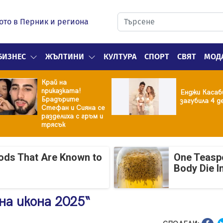
ото в Перник и региона
БИЗНЕС
ЖЪЛТИНИ
КУЛТУРА
СПОРТ
СВЯТ
МОД
Край на
приказката!
Енджи Касаб
Брадърите
загубила 4 д
Стефан и Сияна се
разделиха с гръм и
трясък
oods That Are Known to
One Teasp
Body Die I
на икона 2025“