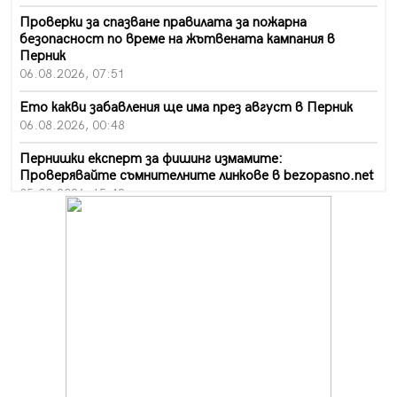
Проверки за спазване правилата за пожарна
безопасност по време на жътвената кампания в
Перник
06.08.2026, 07:51
Ето какви забавления ще има през август в Перник
06.08.2026, 00:48
Пернишки експерт за фишинг измамите:
Проверявайте съмнителните линкове в bezopasno.net
05.08.2026, 15:42
На 95 години почина Лиляна Десова
05.08.2026, 15:18
Радев: Работи се активно за запазването на
средствата по Плана за справедлив преход за
въглищните райони
05.08.2026, 14:57
Звезди от световна сцена в Перник ще пеят на
Пернишката крепост