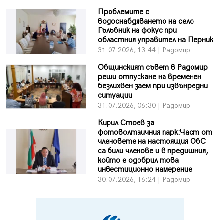
Проблемите с
водоснабдяването на село
Гълъбник на фокус при
областния управител на Перник
31.07.2026, 13:44 | Радомир
Общинският съвет в Радомир
реши отпускане на временен
безлихвен заем при извънредни
ситуации
31.07.2026, 06:30 | Радомир
Кирил Стоев за
фотоволтаичния парк:Част от
членовете на настоящия ОбС
са били членове и в предишния,
който е одобрил това
инвестиционно намерение
30.07.2026, 16:24 | Радомир