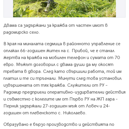
Двама са задържани за кражба от частен имот в
радомирско село.
В края на миналата седмица в районното управление се
оплакал 66-годишен жител на с. Прибой, че е станал
жертва на кражба на мобилен телефон и сумата от 70
евро. Мъжът договорил с двама души да му окосят
тревата в двора. След като свършили работа, той им
платил и те си тръгнали. Минути след това установил
извършената от тях кражба. Служители от РУ –
Радомир предприели оперативно-издирвателни действия
и съвместно с колегите им от Първо РУ на ЖП гара –
Перник задържали 27-годишен мъж от Ловеч и 24-
годишен от плевенското с. Николаево.
Образувано е бързо производство и действията по