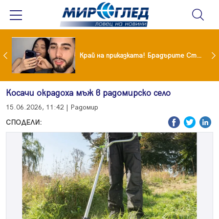
Коцето удари джакпота! Държавата му плаща 95 000 евро
Край на приказката! Брадърите Стефан и Сияна се разделиха с гръм и трясък
Косачи окрадоха мъж в радомирско село
15.06.2026, 11:42 | Радомир
СПОДЕЛИ: