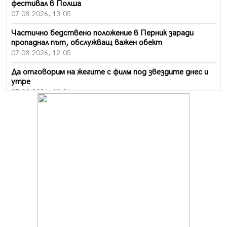
фестивал в Полша
07.08.2026, 13:05
Частично бедствено положение в Перник заради
пропаднал път, обслужващ важен обект
07.08.2026, 12:05
Да отговорим на жегите с филм под звездите днес и
утре
07.08.2026, 10:21
Първите крачки в помощ на пенсионерите в Перник,
вече са факт
07.08.2026, 09:18
Пак ограничават камионите по магистралите в петък
и неделя. Ето обходните маршрути
07.08.2026, 07:55
Ето какво вдъхнови Здравка Евтимова за новата ѝ
книга
07.08.2026, 00:11