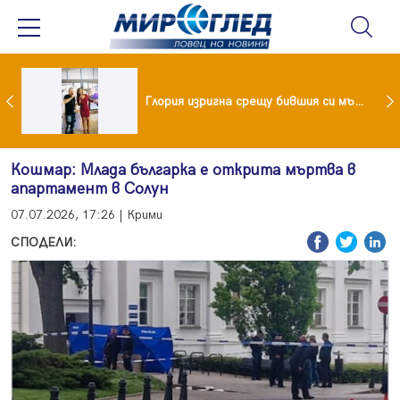
 и майка си построиха къща от 8000 стъклени бутилки
Глория изригна срещу бившия си мъж: Беше със 120-килограмова жена! Искаше бърза печалба...
Кошмар: Млада българка е открита мъртва в
апартамент в Солун
07.07.2026, 17:26 | Крими
СПОДЕЛИ: