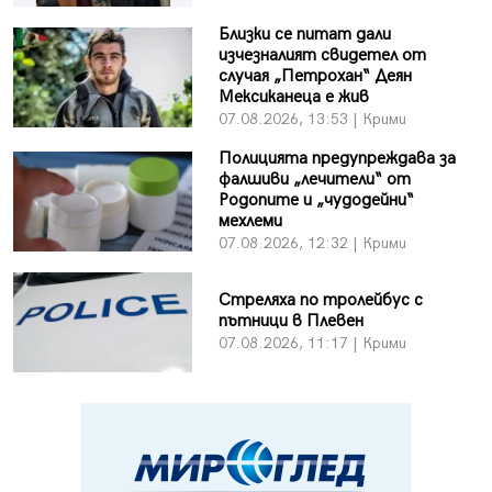
Близки се питат дали
изчезналият свидетел от
случая „Петрохан“ Деян
Мексиканеца е жив
07.08.2026, 13:53 | Крими
Полицията предупреждава за
фалшиви „лечители“ от
Родопите и „чудодейни“
мехлеми
07.08.2026, 12:32 | Крими
Стреляха по тролейбус с
пътници в Плевен
07.08.2026, 11:17 | Крими