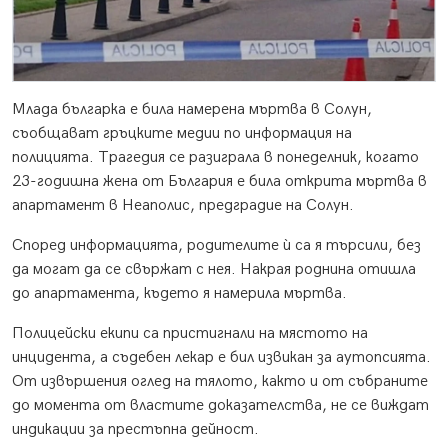
Млада българка е била намерена мъртва в Солун,
съобщават гръцките медии по информация на
полицията. Трагедия се разиграла в понеделник, когато
23-годишна жена от България е била открита мъртва в
апартамент в Неаполис, предградие на Солун.
Според информацията, родителите ѝ са я търсили, без
да могат да се свържат с нея. Накрая роднина отишла
до апартамента, където я намерила мъртва.
Полицейски екипи са пристигнали на мястото на
инцидента, а съдебен лекар е бил извикан за аутопсията.
От извършения оглед на тялото, както и от събраните
до момента от властите доказателства, не се виждат
индикации за престъпна дейност.