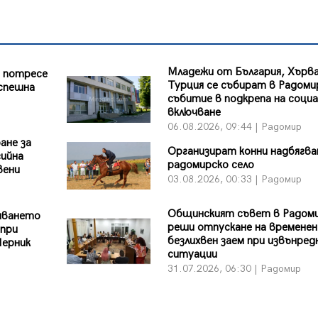
Младежи от България, Хърв
е потресе
Турция се събират в Радоми
спешна
събитие в подкрепа на соци
включване
06.08.2026, 09:44 | Радомир
ане за
Организират конни надбягва
гийна
радомирско село
вени
03.08.2026, 00:33 | Радомир
Общинският съвет в Радом
яването
реши отпускане на временен
 при
безлихвен заем при извънред
Перник
ситуации
31.07.2026, 06:30 | Радомир