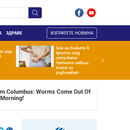
А
ЗДРАВЕ
ИЗПРАТЕТЕ НОВИНА
Бум на болките в
и луди
кръста след
в
отпуските:
Летните навици,
които ни
разболяват
om Columbus: Worms Come Out Of
 Morning!