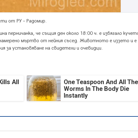
сти от РУ – Радомир.
шна перничанка, че същия ден около 18:00 ч. е избягало кучет
о намерено мъртво от нейния съсед. Животното е иззето и е
ия за установяване на свидетели и очевидци.
lls All
One Teaspoon And All The
Worms In The Body Die
Instantly