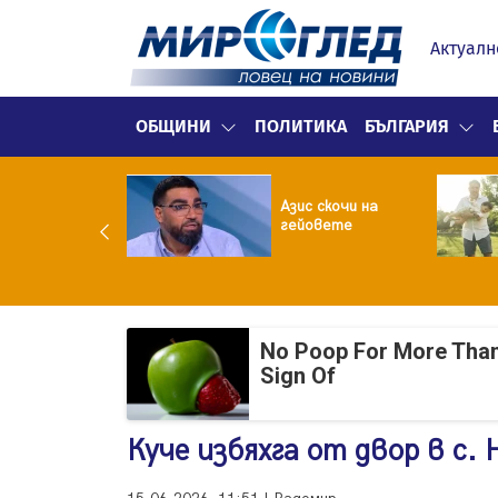
Актуалн
ОБЩИНИ
ПОЛИТИКА
БЪЛГАРИЯ
ия нареди: До
часа месечно
Азис скочи на
 фейсбук и
гейовете
таграм за
ълнолетни
No Poop For More Than 2
Sign Of
Куче избяхга от двор в с.