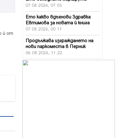
07.08.2026, 07:55
Ето какво вдъхнови Здравка
Евтимова за новата ѝ книга
07.08.2026, 00:11
о ѝ от
Продължава изграждането на
нови паркоместа в Перник
06.08.2026, 11:22
Върви почистване на главен път
от квартал „Бела вода“ до кв.
„Църква“
06.08.2026, 10:57
Четири сигнала до пожарната в
Перник за денонощие,
пожарникарите призовават към
повишено внимание
06.08.2026, 09:43
Много заразен вирус върлува в
Перник