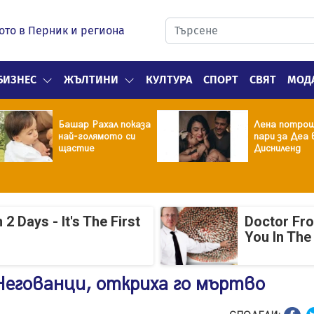
ото в Перник и региона
БИЗНЕС
ЖЪЛТИНИ
КУЛТУРА
СПОРТ
СВЯТ
МОД
Башар Рахал показа
Лена потрош
най-голямото си
пари за Деа 
щастие
Дисниленд
 Days - It's The First
Doctor Fr
You In The
 Негованци, откриха го мъртво