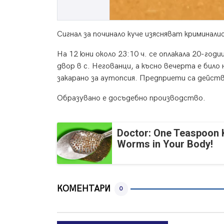
Сигнал за починало куче изясняват криминали
На 12 юни около 23:10 ч. се оплакала 20-годи
двор в с. Негованци, а късно вечерта е бил
закарано за аутопсия. Предприети са действ
Образувано е досъдебно производство.
Doctor: One Teaspoon Ki
Worms in Your Body!
КОМЕНТАРИ
0