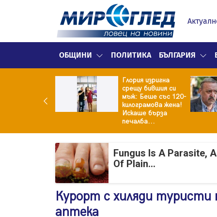
Актуалн
ОБЩИНИ
ПОЛИТИКА
БЪЛГАРИЯ
Глория изригна
ия и майка си
срещу бившия си
троиха къща от
мъж: Беше със 120-
0 стъклени
килограмова жена!
илки
Искаше бърза
печалба...
Fungus Is A Parasite, 
Of Plain...
Курорт с хиляди туристи
аптека