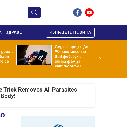
А
ЗДРАВЕ
ИЗПРАТЕТЕ НОВИНА
Съдия нареди: До
 деца с
90 часа месечно
баба
във фейсбук и
то се
инстаграм за
непълнолетни
e Trick Removes All Parasites
 Body!
то