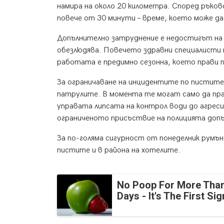
намира на около 20 километра. Според ръко
повече от 30 минути – време, което може да
Допълнително затруднение е недостигът на м
обезлюдява. Повечето здравни специалисти 
работата е предимно сезонна, което прави 
За ограничаване на инцидентите по пистите
патрулите. В момента те могат само да пра
управата липсата на контрол води до агреси
ограниченото присъствие на полицията доп
За по-голяма сигурност от понеделник румън
пистите и в района на хотелите.
No Poop For More Than
Days - It's The First Sig