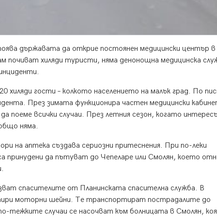
оява държавата да открие постоянен медицински център в
ам почиват хиляди туристи, няма денонощна медицинска слу
 инциденти.
 20 хиляди гости – колкото населението на малък град. По п
идента. През зимата функционира частен медицински кабине
да поеме всички случаи. През летния сезон, когато интерес
общо няма.
ори на аптека създава сериозни притеснения. При по-леки
са принудени да пътуват до Чепеларе или Смолян, което от
и.
зват спасителите от Планинската спасителна служба. В
тири моторни шейни. Те транспортират пострадалите до
 по-тежките случаи се насочват към болницата в Смолян, ко