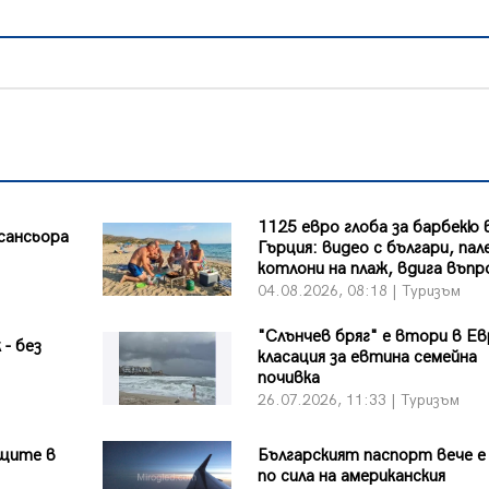
1125 евро глоба за барбекю 
сансьора
Гърция: видео с българи, па
котлони на плаж, вдига въпр
04.08.2026, 08:18 | Туризъм
"Слънчев бряг" е втори в Ев
 - без
класация за евтина семейна
почивка
26.07.2026, 11:33 | Туризъм
ащите в
Българският паспорт вече е
по сила на американския