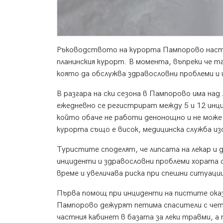
Ръководството на курорта Пампорово наст
планинския курорт. В момента, въпреки че т
която да обслужва здравословни проблеми и
В разгара на ски сезона в Пампорово има над
ежедневно се регистрират между 5 и 12 инц
който обаче не работи денонощно и не може 
курорта също е висок, медицинска служба из
Туристите споделят, че липсата на лекар и д
инциденти и здравословни проблеми хората 
време и увеличава риска при спешни ситуаци
Първа помощ при инциденти на пистите ока
Пампорово дежурят петима спасители с че
частния кабинет в базата за леки травми, а