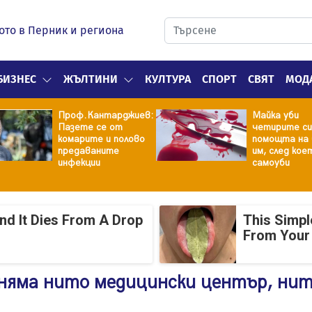
ото в Перник и региона
БИЗНЕС
ЖЪЛТИНИ
КУЛТУРА
СПОРТ
СВЯТ
МОД
Проф.Кантарджиев:
Майка уби
Пазете се от
четирите си
комарите и полово
помощта на 
предаваните
им, след кое
инфекции
самоуби
And It Dies From A Drop
This Simpl
From Your
 няма нито медицински център, ни