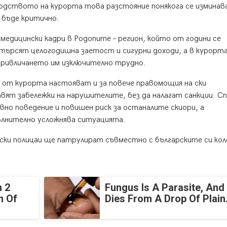
водството на курорта това разстояние понякога се изминава
 бъде критично.
едицински кадри в Родопите – регион, който от години се
търсят целогодишна заетост и сигурни доходи, а в курорт
привличането им изключително трудно.
 от курорта настояват и за повече правомощия на ски
вят забележки на нарушителите, без да налагат санкции. С
вно поведение и повишен риск за останалите скиори, а
ълнително усложнява ситуацията.
ски полицаи ще патрулират съвместно с българските си кол
 2
Fungus Is A Parasite, And 
n Of
Dies From A Drop Of Plain.