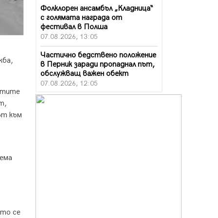
Фолклорен ансамбъл „Кладница“
с голямата награда от
фестивал в Полша
07.08.2026, 13:05
Частично бедствено положение
жба,
в Перник заради пропаднал път,
обслужващ важен обект
07.08.2026, 12:05
истите
Да отговорим на жегите с филм
т,
под звездите днес и утре
ът към
07.08.2026, 10:21
Първите крачки в помощ на
пенсионерите в Перник, вече са
факт
нема
07.08.2026, 09:18
Пак ограничават камионите по
магистралите в петък и неделя.
Ето обходните маршрути
ято се
07.08.2026, 07:55