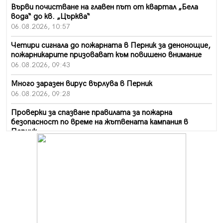
Върви почистване на главен път от квартал „Бела
вода“ до кв. „Църква“
06.08.2026, 10:57
Четири сигнала до пожарната в Перник за денонощие,
пожарникарите призовават към повишено внимание
06.08.2026, 09:43
Много заразен вирус върлува в Перник
06.08.2026, 09:28
Проверки за спазване правилата за пожарна
безопасност по време на жътвената кампания в
Перник
06.08.2026, 07:51
Ето какви забавления ще има през август в Перник
06.08.2026, 00:48
Пернишки експерт за фишинг измамите:
Проверявайте съмнителните линкове в bezopasno.net
05.08.2026, 15:42