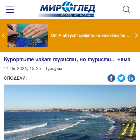
 за изграждане на 13-етажна "мегаджамия" разгневи жителите на Лондон
От 9 август цените на етикетите само в евро
Курортите чакат туристи, но туристи... няма
14.06.2026, 15:25 | Туризъм
СПОДЕЛИ: