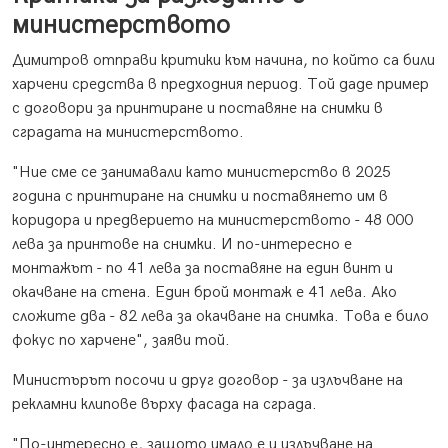
министерството
Димитров отправи критики към начина, по който са били
харчени средства в предходния период. Той даде пример
с договори за принтиране и поставяне на снимки в
сградата на министерството.
"Ние сме се занимавали като министерство в 2025
година с принтиране на снимки и поставянето им в
коридора и предверието на министерството - 48 000
лева за принтове на снимки. И по-интересно е
монтажът - по 41 лева за поставяне на един винт и
окачване на стена. Един брой монтаж е 41 лева. Ако
сложите два - 82 лева за окачване на снимка. Това е било
фокус по харчене", заяви той.
Министърът посочи и друг договор - за излъчване на
рекламни клипове върху фасада на сграда.
"По-интересно е, защото имало е и излъчване на