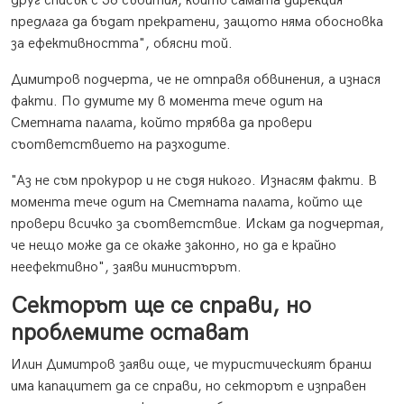
друг списък с 36 събития, които самата дирекция
предлага да бъдат прекратени, защото няма обосновка
за ефективността", обясни той.
Димитров подчерта, че не отправя обвинения, а изнася
факти. По думите му в момента тече одит на
Сметната палата, който трябва да провери
съответствието на разходите.
"Аз не съм прокурор и не съдя никого. Изнасям факти. В
момента тече одит на Сметната палата, който ще
провери всичко за съответствие. Искам да подчертая,
че нещо може да се окаже законно, но да е крайно
неефективно", заяви министърът.
Секторът ще се справи, но
проблемите остават
Илин Димитров заяви още, че туристическият бранш
има капацитет да се справи, но секторът е изправен