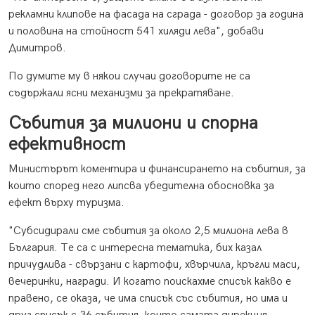
рекламни клипове на фасада на сграда - договор за година
и половина на стойност 541 хиляди лева", добави
Димитров.
По думите му в някои случаи договорите не са
съдържали ясни механизми за прекратяване.
Събития за милиони и спорна
ефективност
Министърът коментира и финансирането на събития, за
които според него липсва убедителна обосновка за
ефект върху туризма.
"Субсидирали сме събития за около 2,5 милиона лева в
България. Те са с интересна тематика, бих казал
причудлива - свързани с картофи, хвърчила, кръгли маси,
вечеринки, награди. И когато поискахме списък какво е
правено, се оказа, че има списък със събития, но има и