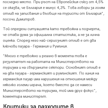
последно място. При ръст на Европейския съюз от 4,5%
се оказва, че България е минус 4,3%. Това говори за голям
отлив на записвания и въобще на туристи от България",
посочи Димитров.
Той определи ситуацията като тревожна и подчерта,
че става дума за официална статистика, а не за лична
оценка. Според него най-сериозният отлив е от два
ключови пазара - Германия и Румъния.
"Много е тревожно и реално в момента това е
резултатът на работата на Министерството на
туризма и на свързаните сектори. Основният отлив е
на два пазара - германският и румънският. По линия на
германския пазар има нарушения на отношения между
няколко големи играча, което вместо да се намеси
Министерството на туризма, той има друг фокус",
коментира министърът.
Критики за разходите в