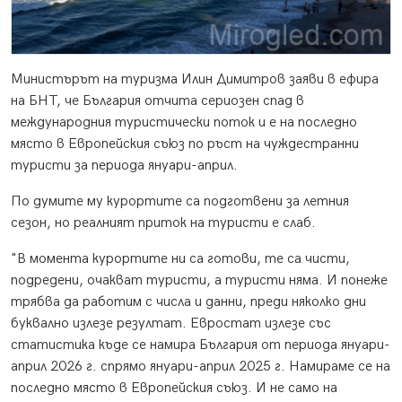
Министърът на туризма Илин Димитров заяви в ефира
на БНТ, че България отчита сериозен спад в
международния туристически поток и е на последно
място в Европейския съюз по ръст на чуждестранни
туристи за периода януари-април.
По думите му курортите са подготвени за летния
сезон, но реалният приток на туристи е слаб.
"В момента курортите ни са готови, те са чисти,
подредени, очакват туристи, а туристи няма. И понеже
трябва да работим с числа и данни, преди няколко дни
буквално излезе резултат. Евростат излезе със
статистика къде се намира България от периода януари-
април 2026 г. спрямо януари-април 2025 г. Намираме се на
последно място в Европейския съюз. И не само на