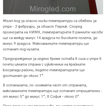
Жълт код за опасно ниски температури са обявени за
утре - 3 февруари, за област Перник. Според
прогнозата на НИМХ, температурите в ранните часове
ще са между минус 14 градуса по високите полета, до
минус 9 градуса. Максималните температури ще
останат под нулата.
Предупреждение за ледено време остава в сила и утре в
почти цялата страна с изключение на крайните
югозапади райони, където температурите ще
достигнат до около 7°.
В останалата, по-голямата част от страната,
максималните температури ще останат отрицателни -
от минус 5° до минус 1°, в София – около 0°.