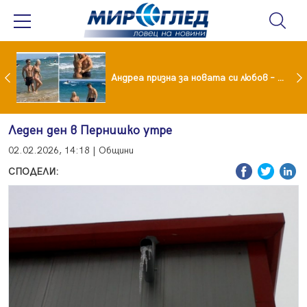
Драма вместо щастие: Звезда от "Татковци" е в болница с високорискова бременност
Андреа призна за новата си любов – руснакът Игор
Леден ден в Пернишко утре
02.02.2026, 14:18 | Общини
СПОДЕЛИ: