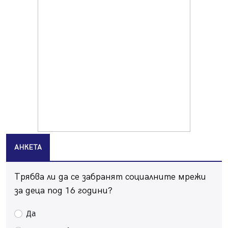
книга
07.08.2026, 00:11
Продължава изграждането на нови паркоместа в
Перник
06.08.2026, 11:22
Върви почистване на главен път от квартал „Бела
вода“ до кв. „Църква“
06.08.2026, 10:57
Четири сигнала до пожарната в Перник за денонощие,
пожарникарите призовават към повишено внимание
06.08.2026, 09:43
АНКЕТА
Много заразен вирус върлува в Перник
06.08.2026, 09:28
Трябва ли да се забранят социалните мрежи
Проверки за спазване правилата за пожарна
безопасност по време на жътвената кампания в
за деца под 16 години?
Перник
06.08.2026, 07:51
Да
Ето какви забавления ще има през август в Перник