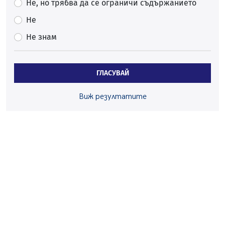
Не, но трябва да се ограничи съдържанието
06.08.2026, 00:48
Не
Пернишки експерт за фишинг измамите:
Не знам
Проверявайте съмнителните линкове в bezopasno.net
05.08.2026, 15:42
На 95 години почина Лиляна Десова
ГЛАСУВАЙ
05.08.2026, 15:18
Радев: Работи се активно за запазването на
Виж резултатите
средствата по Плана за справедлив преход за
въглищните райони
05.08.2026, 14:57
Звезди от световна сцена в Перник ще пеят на
Пернишката крепост
05.08.2026, 14:01