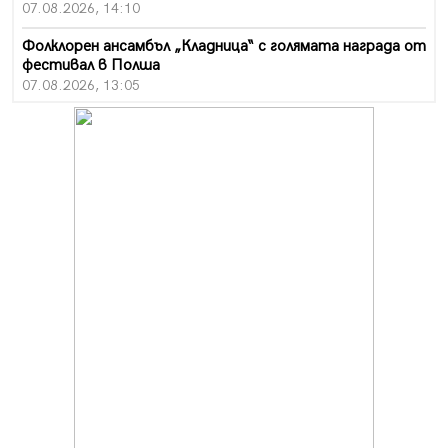
07.08.2026, 14:10
Фолклорен ансамбъл „Кладница“ с голямата награда от
фестивал в Полша
07.08.2026, 13:05
Частично бедствено положение в Перник заради
пропаднал път, обслужващ важен обект
07.08.2026, 12:05
Да отговорим на жегите с филм под звездите днес и
утре
07.08.2026, 10:21
Първите крачки в помощ на пенсионерите в Перник,
вече са факт
07.08.2026, 09:18
Пак ограничават камионите по магистралите в петък
и неделя. Ето обходните маршрути
07.08.2026, 07:55
Ето какво вдъхнови Здравка Евтимова за новата ѝ