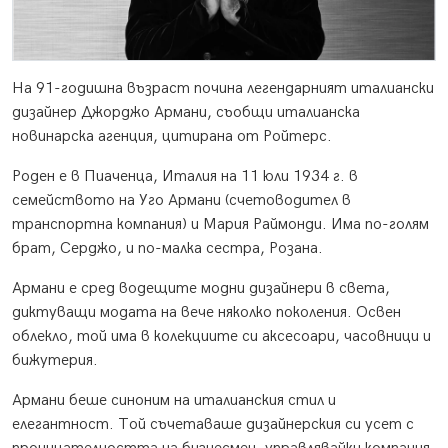
На 91-годишна възраст почина легендарният италиански
дизайнер Джорджо Армани, съобщи италианска
новинарска агенция, цитирана от Ройтерс.
Роден е в Пиаченца, Италия на 11 юли 1934 г. в
семейството на Уго Армани (счетоводител в
транспортна компания) и Мария Раймонди. Има по-голям
брат, Серджо, и по-малка сестра, Розана.
Армани е сред водещите модни дизайнери в света,
диктуващи модата на вече няколко поколения. Освен
облекло, той има в колекциите си аксесоари, часовници и
бижутерия.
Армани беше синоним на италианския стил и
елегантност. Той съчетаваше дизайнерския си усет с