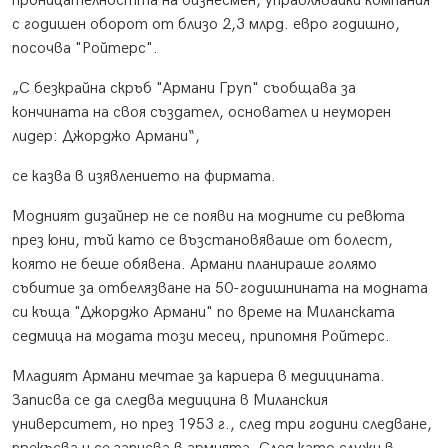
проницателността на бизнесмен, управлявайки компания
с годишен оборот от близо 2,3 млрд. евро годишно,
посочва "Ройтерс".
„С безкрайна скръб "Армани Груп" съобщава за
кончината на своя създател, основател и неуморен
лидер: Джорджо Армани“,
се казва в изявлението на фирмата.
Модният дизайнер не се появи на модните си ревюта
през юни, тъй като се възстановяваше от болест,
която не беше обявена. Армани планираше голямо
събитие за отбелязване на 50-годишнината на модната
си къща "Джорджо Армани" по време на Миланската
седмица на модата този месец, припомня Ройтерс.
Младият Армани мечтае за кариера в медицината.
Записва се да следва медицина в Миланския
университет, но през 1953 г., след три години следване,