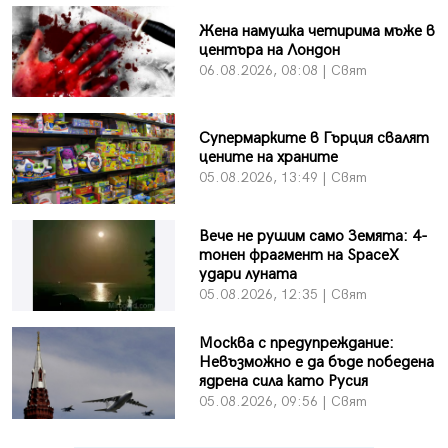
Жена намушка четирима мъже в
центъра на Лондон
06.08.2026, 08:08 | Свят
Супермарките в Гърция свалят
цените на храните
05.08.2026, 13:49 | Свят
Вече не рушим само Земята: 4-
тонен фрагмент на SpaceX
удари луната
05.08.2026, 12:35 | Свят
Москва с предупреждание:
Невъзможно е да бъде победена
ядрена сила като Русия
05.08.2026, 09:56 | Свят