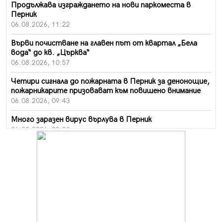
Продължава изграждането на нови паркоместа в
Перник
06.08.2026, 11:22
Върви почистване на главен път от квартал „Бела
вода“ до кв. „Църква“
06.08.2026, 10:57
Четири сигнала до пожарната в Перник за денонощие,
пожарникарите призовават към повишено внимание
06.08.2026, 09:43
Много заразен вирус върлува в Перник
06.08.2026, 09:28
Проверки за спазване правилата за пожарна
безопасност по време на жътвената кампания в
Перник
06.08.2026, 07:51
Ето какви забавления ще има през август в Перник
06.08.2026, 00:48