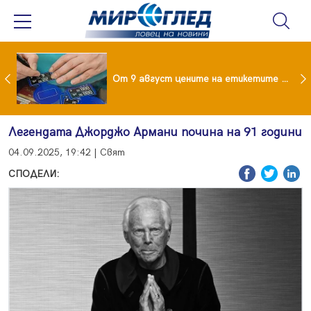
 за изграждане на 13-етажна "мегаджамия" разгневи жителите на Лондон
От 9 август цените на етикетите само в евро
Легендата Джорджо Армани почина на 91 години
04.09.2025, 19:42 | Свят
СПОДЕЛИ: