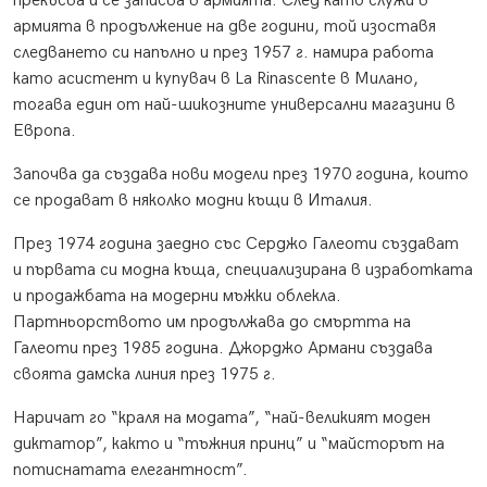
прекъсва и се записва в армията. След като служи в
армията в продължение на две години, той изоставя
следването си напълно и през 1957 г. намира работа
като асистент и купувач в La Rinascente в Милано,
тогава един от най-шикозните универсални магазини в
Европа.
Започва да създава нови модели през 1970 година, които
се продават в няколко модни къщи в Италия.
През 1974 година заедно със Серджо Галеоти създават
и първата си модна къща, специализирана в изработката
и продажбата на модерни мъжки облекла.
Партньорството им продължава до смъртта на
Галеоти през 1985 година. Джорджо Армани създава
своята дамска линия през 1975 г.
Наричат го “краля на модата”, “най-великият моден
диктатор”, както и “тъжния принц” и “майсторът на
потиснатата елегантност”.