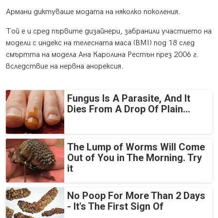
Армани диктуваше модата на няколко поколения.
Той е и сред първите дизайнери, забранили участието на
модели с индекс на телесната маса (BMI) под 18 след
смъртта на модела Ана Каролина Рестън през 2006 г.
вследствие на нервна анорексия.
Fungus Is A Parasite, And It
Dies From A Drop Of Plain...
The Lump of Worms Will Come
Out of You in The Morning. Try
it
No Poop For More Than 2 Days
- It's The First Sign Of