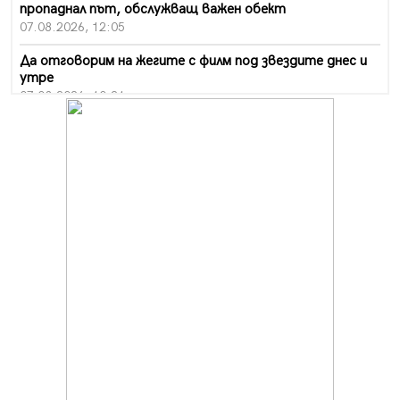
пропаднал път, обслужващ важен обект
07.08.2026, 12:05
Да отговорим на жегите с филм под звездите днес и
утре
07.08.2026, 10:21
Първите крачки в помощ на пенсионерите в Перник,
вече са факт
07.08.2026, 09:18
Пак ограничават камионите по магистралите в петък
и неделя. Ето обходните маршрути
07.08.2026, 07:55
Ето какво вдъхнови Здравка Евтимова за новата ѝ
книга
07.08.2026, 00:11
Продължава изграждането на нови паркоместа в
Перник
06.08.2026, 11:22