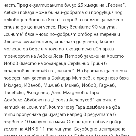
част.Пред екзалтираните близо 25 хиляди на „Герена”,
Левски показа може би най-добрата си продукция под
ръководството на Ясен Петров и напълно заслужено
стигна до ценния успех. През всичките 90 минути,
„сините” бяха много по-добрият отбор на терена и
въпреки случайния гол, стигнаха до успеха, който
можеше да бъде и много по-изразителен.Старши
треньорът на Левски Ясен Петров заложи на Христо
Йовов вместо на холандеца Сержиньо Грийн в
стартовия състав на „сините”. На вратата за трети
пореден мач застана Божидар Митрев, а пред него бяха
Мюлдер, Иванов, Милиев и Минев, Йовов, Гаджев,
Тасевски, Жоазиньо, Дани Младенов и Гара
Дембеле.Двубоят на „Георги Аспарухов” започна с
натиск на „сините”, които чрез Гара Дембеле на два
пъти пропуснаха да излязат напред в резултата в
първите 10 минути на мача.От нищото обаче дойде
голът на АИК в 11-та минута. Безобидно центриране