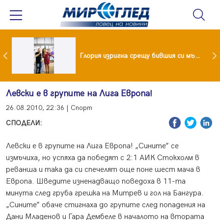
 и майка си построиха къща от 8000 стъклени бутилки
Глория изригна срещу бившия си мъж: Беше със 120-килограмова жена! Искаше бърза печалба...
Левски е в групите на Лига Европа!
26.08.2010, 22:36 | Спорт
СПОДЕЛИ:
Левски е в групите на Лига Европа! „Сините” се
измъчиха, но успяха да победят с 2:1 АИК Стокхолм в
реванша и така да си спечелят още поне шест мача в
Европа. Шведите изненадващо поведоха в 11-та
минута след груба грешка на Митрев и гол на Бангура.
„Сините” обаче стигнаха до групите след попадения на
Дани Младенов и Гара Дембеле в началото на втората