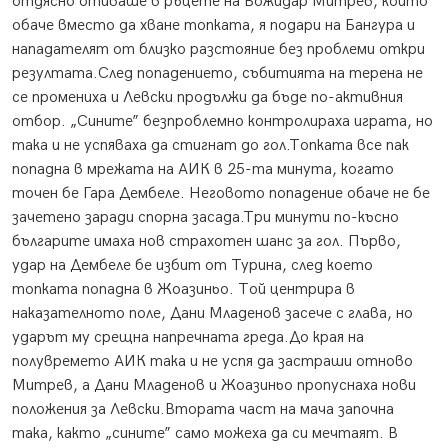
отдясно отиваше в ръцете на Божидар Митрев, който
обаче вместо да хване топката, я подари на Бангура и
нападателят от близко разстояние без проблеми откри
резултата.След попадението, събитията на терена не
се промениха и Левски продължи да бъде по-активния
отбор. „Сините” безпроблемно контролираха играта, но
така и не успяваха да стигнат до гол.Топката все пак
попадна в мрежата на АИК в 25-та минута, когато
точен бе Гара Дембеле. Неговото попадение обаче не бе
зачетено заради спорна засада.Три минути по-късно
българите имаха нов страхотен шанс за гол. Първо,
удар на Дембеле бе избит от Турина, след което
топката попадна в Жоазиньо. Той центрира в
наказателното поле, Дани Младенов засече с глава, но
ударът му срещна напречната греда.До края на
полувремето АИК така и не успя да застраши отново
Митрев, а Дани Младенов и Жоазиньо пропуснаха нови
положения за Левски.Втората част на мача започна
така, както „сините” само можеха да си мечтаят. В