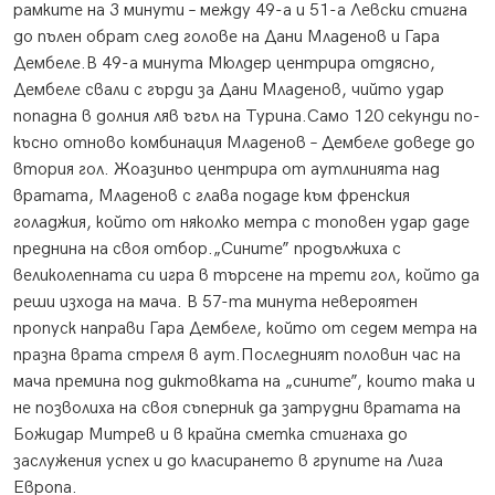
рамките на 3 минути – между 49-а и 51-а Левски стигна
до пълен обрат след голове на Дани Младенов и Гара
Дембеле.В 49-а минута Мюлдер центрира отдясно,
Дембеле свали с гърди за Дани Младенов, чийто удар
попадна в долния ляв ъгъл на Турина.Само 120 секунди по-
късно отново комбинация Младенов – Дембеле доведе до
втория гол. Жоазиньо центрира от аутлинията над
вратата, Младенов с глава подаде към френския
голаджия, който от няколко метра с топовен удар даде
преднина на своя отбор.„Сините” продължиха с
великолепната си игра в търсене на трети гол, който да
реши изхода на мача. В 57-та минута невероятен
пропуск направи Гара Дембеле, който от седем метра на
празна врата стреля в аут.Последният половин час на
мача премина под диктовката на „сините”, които така и
не позволиха на своя съперник да затрудни вратата на
Божидар Митрев и в крайна сметка стигнаха до
заслужения успех и до класирането в групите на Лига
Европа.