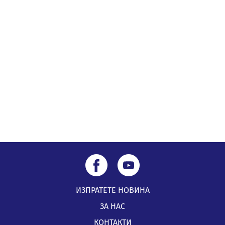
04.08.2026, 12:08
Най-чаканият ремонт в Перник започва този петък
04.08.2026, 09:11
Все по-горещо с всеки ден: Жълт код в почти цялата
страна, Перник свети в зелено
04.08.2026, 07:39
ИЗПРАТЕТЕ НОВИНА
ЗА НАС
КОНТАКТИ