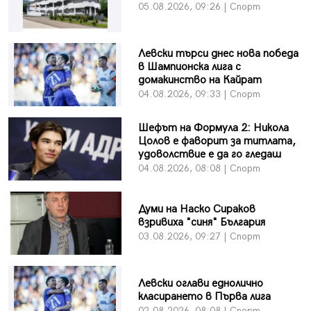
05.08.2026, 09:26 | Спорт
Левски търси днес нова победа
в Шампионска лига с
домакинство на Кайрат
04.08.2026, 09:33 | Спорт
Шефът на Формула 2: Никола
Цолов е фаворит за титлата,
удоволствие е да го гледаш
04.08.2026, 08:08 | Спорт
Думи на Наско Сираков
взривиха "синя" България
03.08.2026, 09:27 | Спорт
Левски оглави еднолично
класирането в Първа лига
02.08.2026, 08:08 | Спорт