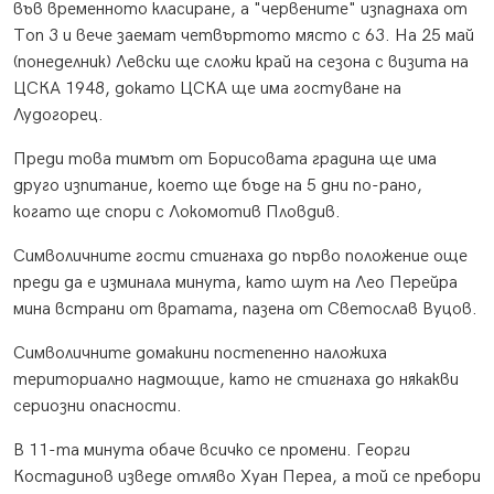
във временното класиране, а "червените" изпаднаха от
Топ 3 и вече заемат четвъртото място с 63. На 25 май
(понеделник) Левски ще сложи край на сезона с визита на
ЦСКА 1948, докато ЦСКА ще има гостуване на
Лудогорец.
Преди това тимът от Борисовата градина ще има
друго изпитание, което ще бъде на 5 дни по-рано,
когато ще спори с Локомотив Пловдив.
Символичните гости стигнаха до първо положение още
преди да е изминала минута, като шут на Лео Перейра
мина встрани от вратата, пазена от Светослав Вуцов.
Символичните домакини постепенно наложиха
териториално надмощие, като не стигнаха до някакви
сериозни опасности.
В 11-та минута обаче всичко се промени. Георги
Костадинов изведе отляво Хуан Переа, а той се пребори