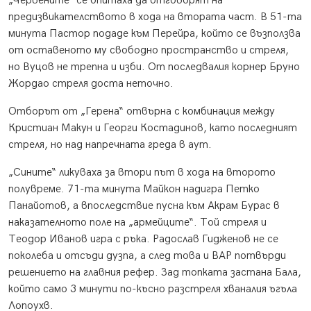
„Червените“ се опитаха да отговорят на
предизвикателството в хода на втората част. В 51-та
минута Пастор подаде към Перейра, който се възползва
от оставеното му свободно пространство и стреля,
но Вуцов не трепна и изби. От последвалия корнер Бруно
Жордао стреля доста неточно.
Отборът от „Герена“ отвърна с комбинация между
Кристиан Макун и Георги Костадинов, като последният
стреля, но над напречната греда в аут.
„Сините“ ликуваха за втори път в хода на второто
полувреме. 71-та минута Майкон надигра Петко
Панайотов, а впоследствие пусна към Акрам Бурас в
наказателното поле на „армейците“. Той стреля и
Теодор Иванов игра с ръка. Радослав Гидженов не се
поколеба и отсъди дузпа, а след това и ВАР потвърди
решението на главния рефер. Зад топката застана Бала,
който само 3 минути по-късно разстреля хваналия ъгъла
Лопоухв.