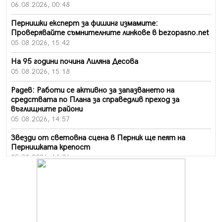
06.08.2026, 00:48
Пернишки експерт за фишинг измамите:
Проверявайте съмнителните линкове в bezopasno.net
05.08.2026, 15:42
На 95 години почина Лиляна Десова
05.08.2026, 15:18
Радев: Работи се активно за запазването на
средствата по Плана за справедлив преход за
въглищните райони
05.08.2026, 14:57
Звезди от световна сцена в Перник ще пеят на
Пернишката крепост
05.08.2026, 14:01
„Топлофикация Перник“ напредва с дигитализацията
на отчетния процес
05.08.2026, 11:48
Радев: Работи се усилено за спасяване на средствата