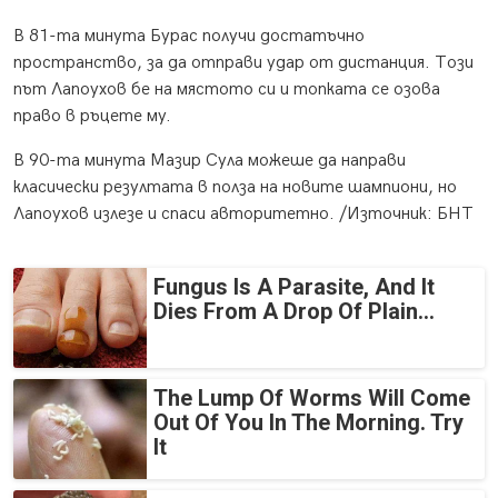
В 81-та минута Бурас получи достатъчно
пространство, за да отправи удар от дистанция. Този
път Лапоухов бе на мястото си и топката се озова
право в ръцете му.
В 90-та минута Мазир Сула можеше да направи
класически резултата в полза на новите шампиони, но
Лапоухов излезе и спаси авторитетно. /Източник: БНТ
Fungus Is A Parasite, And It
Dies From A Drop Of Plain...
The Lump Of Worms Will Come
Out Of You In The Morning. Try
It