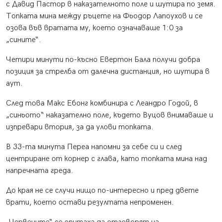
с Давид Пастор в наказателното поле и шутира по земя.
Топката мина между ръцете на Фьодор Лапоухов и се
озова във вратата му, което означаваше 1:0 за
„сините“.
Четири минути по-късно Евертон Бала получи добра
позиция за стрелба от далечна дистанция, но шутира в
аут.
След това Макс Ебонг комбинира с Леандро Годой, в
„синьото“ наказателно поле, където Вуцов внимаваше и
изпревари втория, за да улови топката.
В 33-та минута Переа напомни за себе си и след
центриране от корнер с глава, като топката мина над
напречната греда.
До края не се случи нищо по-интересно и пред двете
врати, което остави резултата непроменен.