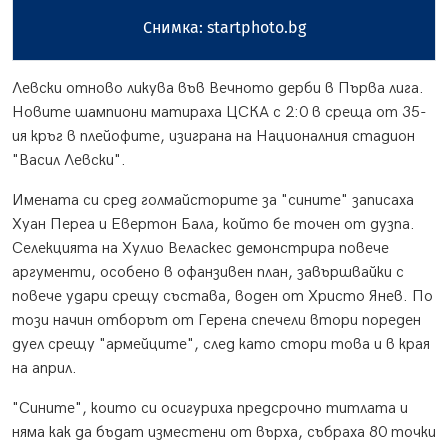
Снимка: startphoto.bg
Левски отново ликува във Вечното дерби в Първа лига.
Новите шампиони матираха ЦСКА с 2:0 в среща от 35-
ия кръг в плейофите, изиграна на Националния стадион
"Васил Левски".
Имената си сред голмайсторите за "сините" записаха
Хуан Переа и Евертон Бала, който бе точен от дузпа.
Селекцията на Хулио Веласкес демонстрира повече
аргументи, особено в офанзивен план, завършвайки с
повече удари срещу състава, воден от Христо Янев. По
този начин отборът от Герена спечели втори пореден
дуел срещу "армейците", след като стори това и в края
на април.
"Сините", които си осигуриха предсрочно титлата и
няма как да бъдат изместени от върха, събраха 80 точки