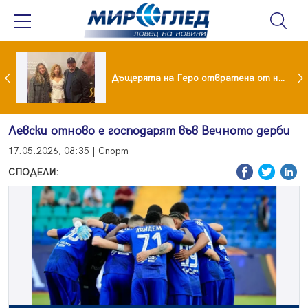
Тодор Батков омъжи дъщеря си Калина!
Дъщерята на Геро отвратена от него след развода!
Левски отново е господарят във Вечното дерби
17.05.2026, 08:35 | Спорт
СПОДЕЛИ: