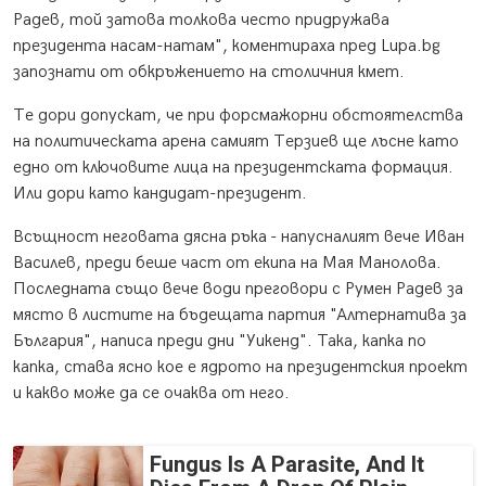
Радев, той затова толкова често придружава
президента насам-натам", коментираха пред Lupa.bg
запознати от обкръжението на столичния кмет.
Те дори допускат, че при форсмажорни обстоятелства
на политическата арена самият Терзиев ще лъсне като
едно от ключовите лица на президентската формация.
Или дори като кандидат-президент.
Всъщност неговата дясна ръка - напусналият вече Иван
Василев, преди беше част от екипа на Мая Манолова.
Последната също вече води преговори с Румен Радев за
място в листите на бъдещата партия "Алтернатива за
България", написа преди дни "Уикенд". Така, капка по
капка, става ясно кое е ядрото на президентския проект
и какво може да се очаква от него.
Fungus Is A Parasite, And It