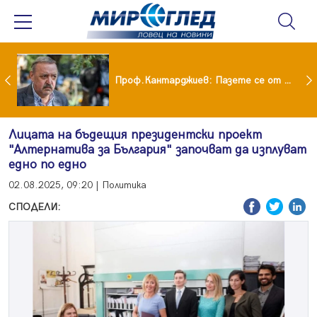
шия си мъж: Беше със 120-килограмова жена! Искаше бърза печалба...
Проф.Кантарджиев: Пазете се от комарите и полово предаваните инфекции
Лицата на бъдещия президентски проект
"Алтернатива за България" започват да изплуват
едно по едно
02.08.2025, 09:20 | Политика
СПОДЕЛИ: