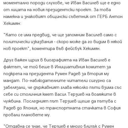
моментално породи слухове, че Иван Василев ще е едно
от лицата на новия президентски проект. За това
намекна и знаковият общински съветник от ГЕРБ Антон
Хекимян:
"Като се има предвид, че ще запомним Василев само с
политически изказвания - скоро може да го видим в някой
нов проект", коментира във фейсбук Хекимян.
Друг важен щрих в биографията на Иван Василев е
фактът, че той беше в Инициативния комитет за
подкрепа на президента Румен Радев за втория му
мандат. По-наблюдателните читатели сигурно са
забелязали, че държавният глава няколко пъти взима със
себе си столичния кмет Васил Терзиев на воаяжите в
чужбина. Последният път Терзиев щеше да пътува с
Радев до Япония, но транспортната стачката в София
провали плановете му.
"Отдавна се знае, че Терзиев е много близък с Румен