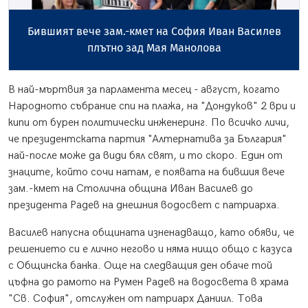
Бившият вече зам.-кмет на София Иван Василев
плътно зад Мая Манолова
В най-мъртвия за парламента месец - август, когато
Народното събрание спи на плажа, на "Дондуков" 2 ври и
кипи от бурен политически инженеринг. По всичко личи,
че президентската партия "Алтернатива за България"
най-после може да види бял свят, и то скоро. Един от
знаците, който сочи натам, е появата на бившия вече
зам.-кмет на Столична община Иван Василев до
президента Радев на днешния водосвет с патриарха.
Василев напусна общината изненадващо, като обяви, че
решението си е лично негово и няма нищо общо с казуса
с Общинска банка. Още на следващия ден обаче той
цъфна до рамото на Румен Радев на водосвета в храма
"Св. София", отслужен от патриарх Даниил. Това