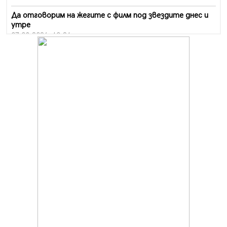
Да отговорим на жегите с филм под звездите днес и
утре
07.08.2026, 10:21
Първите крачки в помощ на пенсионерите в Перник,
вече са факт
07.08.2026, 09:18
Пак ограничават камионите по магистралите в петък
и неделя. Ето обходните маршрути
07.08.2026, 07:55
Ето какво вдъхнови Здравка Евтимова за новата ѝ
книга
07.08.2026, 00:11
Продължава изграждането на нови паркоместа в
Перник
06.08.2026, 11:22
Върви почистване на главен път от квартал „Бела
вода“ до кв. „Църква“