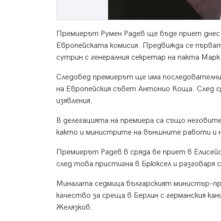
Премиерът Румен Радев ще бъде приет днес
Европейската комисия. Предвижда се първа
сутрин с генералния секретар на пакта Мар
Следобед премиерът ще има последователни 
на Европейския съвет Антонио Коща. След 
изявления.
В делегацията на премиера са също неговит
както и министрите на външните работи и 
Премиерът Радев в сряда бе приет в Елисей
след това пристигна в Брюксел и разговаря с
Миналата седмица българският министър-пр
качество за среща в Берлин с германския к
Желязков.