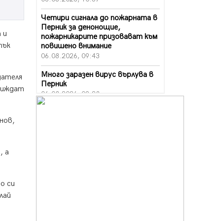
Четири сигнала до пожарната в
Перник за денонощие,
 и
пожарникарите призовават към
тък
повишено внимание
06.08.2026, 09:43
Много заразен вирус върлува в
дателя
Перник
виждат
06.08.2026, 09:28
Проверки за спазване правилата
нов,
за пожарна безопасност по
време на жътвената кампания в
Перник
06.08.2026, 07:51
, а
Ето какви забавления ще има
през август в Перник
о си
06.08.2026, 00:48
лай
Пернишки експерт за фишинг
измамите: Проверявайте