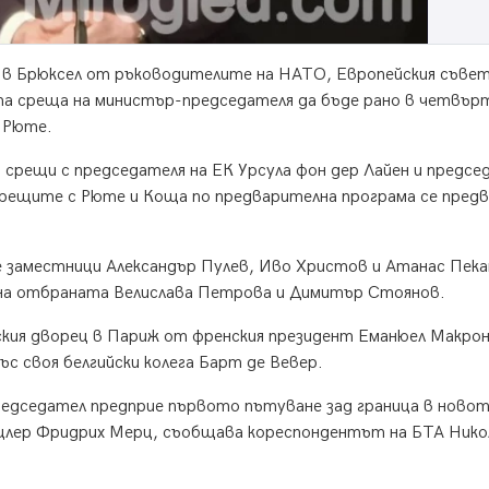
 в Брюксел от ръководителите на НАТО, Европейския съвет
та среща на министър-председателя да бъде рано в четвър
к Рюте.
срещи с председателя на ЕК Урсула фон дер Лайен и предсе
срещите с Рюте и Коща по предварителна програма се пред
е заместници Александър Пулев, Иво Христов и Атанас Пека
на отбраната Велислава Петрова и Димитър Стоянов.
ския дворец в Париж от френския президент Еманюел Макрон
ъс своя белгийски колега Барт де Вевер.
едседател предприе първото пътуване зад граница в новот
анцлер Фридрих Мерц, съобщава кореспондентът на БТА Нико