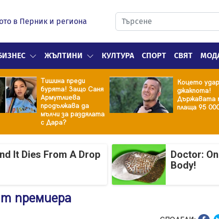
ото в Перник и региона
БИЗНЕС
ЖЪЛТИНИ
КУЛТУРА
СПОРТ
СВЯТ
МОД
Тишина преди
Коцето уда
бурята! Защо Саня
джакпота!
Армутлиева
Държавата 
продължава да
плаща 95 00
мълчи за раздялата
с Дара?
And It Dies From A Drop
Doctor: On
Body!
ат премиера