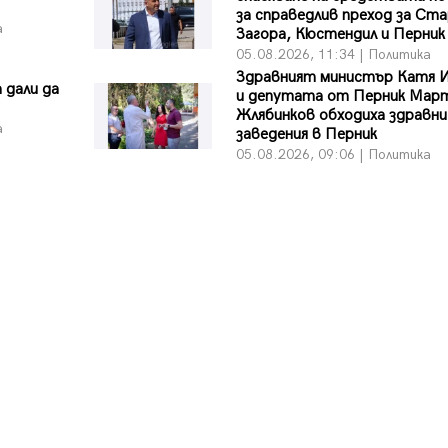
за справедлив преход за Ст
а
Загора, Кюстендил и Перник
05.08.2026, 11:34 | Политика
Здравният министър Катя 
 дали да
и депутата от Перник Мар
Жлябинков обходиха здравни
а
заведения в Перник
05.08.2026, 09:06 | Политика