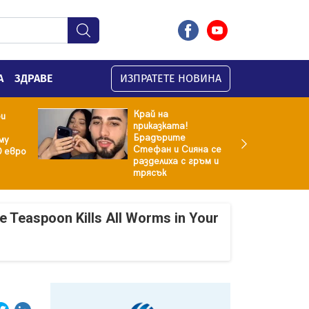
А
ЗДРАВЕ
ИЗПРАТЕТЕ НОВИНА
Край на
ри
приказката!
Брадърите
му
Стефан и Сияна се
0 евро
разделиха с гръм и
трясък
e Teaspoon Kills All Worms in Your