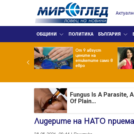
Актуалн
ОБЩИНИ
ПОЛИТИКА
БЪЛГАРИЯ
ект за
От 9 август
раждане на 13-
цените на
жна
етикетите само в
гаджамия"
евро
гневи жителите
Лондон
Fungus Is A Parasite, 
Of Plain...
Лидерите на НАТО прием