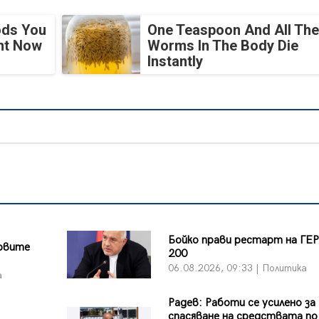
ods You
One Teaspoon And All The
ght Now
Worms In The Body Die
Instantly
а
Бойко прави рестарт на ГЕР
ървите
200
06.08.2026, 09:33 | Политика
а
Радев: Работи се усилено за
спасяване на средствата по