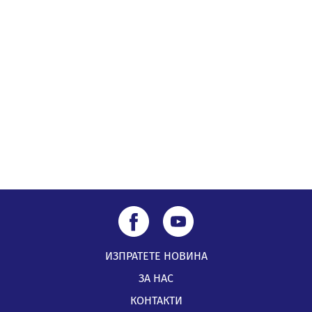
05.08.2026, 14:01
„Топлофикация Перник“ напредва с дигитализацията
на отчетния процес
05.08.2026, 11:48
ИЗПРАТЕТЕ НОВИНА
ЗА НАС
КОНТАКТИ