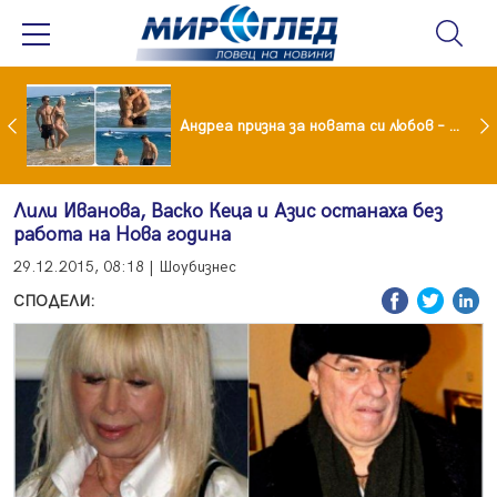
Драма вместо щастие: Звезда от "Татковци" е в болница с високорискова бременност
Андреа призна за новата си любов – руснакът Игор
Лили Иванова, Васко Кеца и Азис останаха без
работа на Нова година
29.12.2015, 08:18 | Шоубизнес
СПОДЕЛИ: