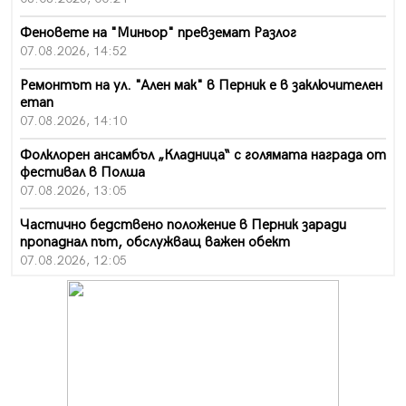
Феновете на "Миньор" превземат Разлог
07.08.2026, 14:52
Ремонтът на ул. "Ален мак" в Перник е в заключителен
етап
07.08.2026, 14:10
Фолклорен ансамбъл „Кладница“ с голямата награда от
фестивал в Полша
07.08.2026, 13:05
Частично бедствено положение в Перник заради
пропаднал път, обслужващ важен обект
07.08.2026, 12:05
Да отговорим на жегите с филм под звездите днес и
утре
07.08.2026, 10:21
Първите крачки в помощ на пенсионерите в Перник,
вече са факт
07.08.2026, 09:18