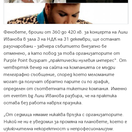
Феновете, броили от 360 до 420 лв. за концерта на Лили
Иванова в зала 3 на НДК на 31 декември, ще останат
разочаровани – завчера събитието внезапно бе
отменено, а като повод за това организаторите от
Purple Point визират „практически нулевия интерес“. От
четвъртък вечер на сайта на компанията се мъдри
телеграфно съобщение, според което меломаните
могат да получат обратно парите си по график,
определен от съответната тикетинг компания. Именно
от eventim.bg Лили Иванова разбира, че на практика
остава без работа навръх празника.
„От седмицa нямаме никаква връзка с организаторите.
Никой не ни е уведомил за промяна на плановете, което е
изключителна некоректност и непрофесионализъм.