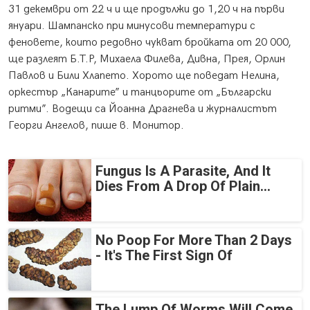
31 декември от 22 ч и ще продължи до 1,20 ч на първи
януари. Шампанско при минусови температури с
феновете, които редовно чукват бройката от 20 000,
ще разлеят Б.Т.Р, Михаела Филева, Дивна, Прея, Орлин
Павлов и Били Хлапето. Хорото ще поведат Нелина,
оркестър „Канарите” и танцьорите от „Български
ритми”. Водещи са Йоанна Драгнева и журналистът
Георги Ангелов, пише в. Монитор.
Fungus Is A Parasite, And It
Dies From A Drop Of Plain...
No Poop For More Than 2 Days
- It's The First Sign Of
The Lump Of Worms Will Come