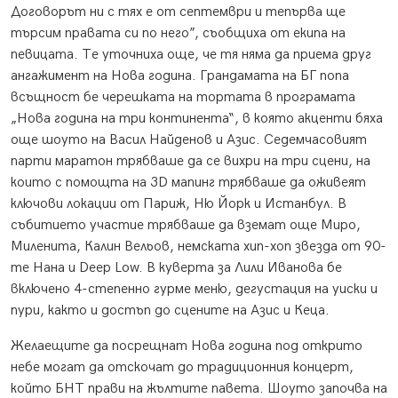
Договорът ни с тях е от септември и тепърва ще
търсим правата си по него”, съобщиха от екипа на
певицата. Те уточниха още, че тя няма да приема друг
ангажимент на Нова година. Грандамата на БГ попа
всъщност бе черешката на тортата в програмата
„Нова година на три континента“, в която акценти бяха
още шоуто на Васил Найденов и Азис. Седемчасовият
парти маратон трябваше да се вихри на три сцени, на
които с помощта на 3D мапинг трябваше да оживеят
ключови локации от Париж, Ню Йорк и Истанбул. В
събитието участие трябваше да вземат още Миро,
Миленита, Калин Вельов, немската хип-хоп звезда от 90-
те Нана и Deep Low. В куверта за Лили Иванова бе
включено 4-степенно гурме меню, дегустация на уиски и
пури, както и достъп до сцените на Азис и Кеца.
Желаещите да посрещнат Нова година под открито
небе могат да отскочат до традиционния концерт,
който БНТ прави на жълтите павета. Шоуто започва на