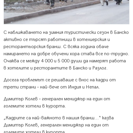
С наближаването на зимния туристически сезон в Банско
активно се търсят работници в хотелиерския и
ресторантьорския бранш. С всяка година обаче
намирането на добре обучени хора става все по-трудно.
Очаква се между 4 000 и 5 000 души да намерят работа
в хотелите и ресторантите в Банско и Разлог.
Досега проблемът се решаваше с внос на кадри от
трети страни – най-вече от Индия и Непал.
Димитър Колев – генерален мениджър на един от
големите хотели в курорта.
„Кадрите са най-важното в нашия бранш...“ казва
Димитър Колев, генерален мениджър на един от
големите хотели в курорта.