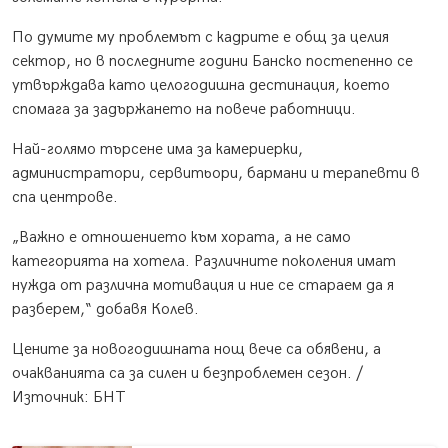
По думите му проблемът с кадрите е общ за целия
сектор, но в последните години Банско постепенно се
утвърждава като целогодишна дестинация, което
спомага за задържането на повече работници.
Най-голямо търсене има за камериерки,
администратори, сервитьори, бармани и терапевти в
спа центрове.
„Важно е отношението към хората, а не само
категорията на хотела. Различните поколения имат
нужда от различна мотивация и ние се стараем да я
разберем,“ добавя Колев.
Цените за новогодишната нощ вече са обявени, а
очакванията са за силен и безпроблемен сезон. /
Източник: БНТ