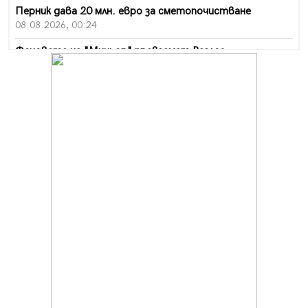
Перник дава 20 млн. евро за сметопочистване
08.08.2026, 00:24
Феновете на "Миньор" превземат Разлог
07.08.2026, 14:52
Ремонтът на ул. "Ален мак" в Перник е в заключителен
етап
07.08.2026, 14:10
Фолклорен ансамбъл „Кладница“ с голямата награда от
фестивал в Полша
07.08.2026, 13:05
Частично бедствено положение в Перник заради
пропаднал път, обслужващ важен обект
07.08.2026, 12:05
Да отговорим на жегите с филм под звездите днес и
утре
07.08.2026, 10:21
Първите крачки в помощ на пенсионерите в Перник,