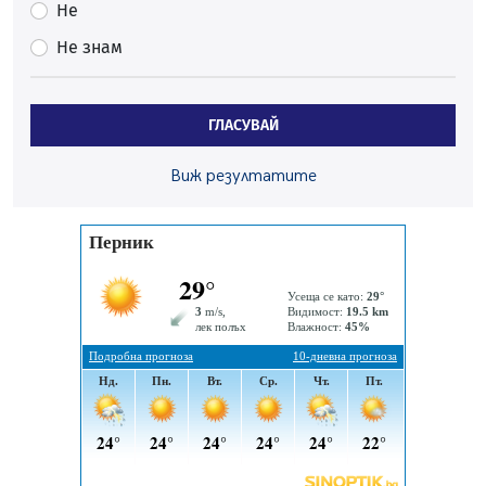
Много заразен вирус върлува в Перник
Не
06.08.2026, 09:28
Не знам
Проверки за спазване правилата за пожарна
безопасност по време на жътвената кампания в
Перник
ГЛАСУВАЙ
06.08.2026, 07:51
Ето какви забавления ще има през август в Перник
Виж резултатите
06.08.2026, 00:48
Пернишки експерт за фишинг измамите:
Проверявайте съмнителните линкове в bezopasno.net
05.08.2026, 15:42