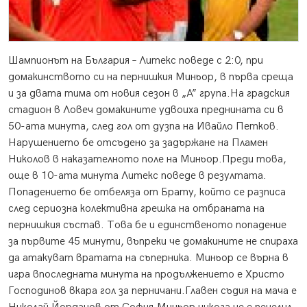
Шампионът на България – Литекс поведе с 2:0, при
домакинството си на пернишкия Миньор, в първа среща
и за двата тима от новия сезон в „А” група.
На градския
стадион в Ловеч домакините удвоиха преднината си в
50-ата минута, след гол от дузпа на Ивайло Петков.
Нарушението бе отсъдено за задържане на Пламен
Николов в наказателното поле на Миньор.Преди това,
още в 10-ата минута Литекс поведе в резултата.
Попадението бе отбеляза от Брату, който се разписа
след сериозна колективна грешка на отбраната на
пернишкия състав. Това бе и единственото попадение
за първите 45 минути, въпреки че домакините не спираха
да атакуват вратата на съперника. Миньор се върна в
игра впоследната минута на продължението е Христо
Господинов вкара гол за перничани.Главен съдия на мача е