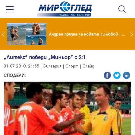
Драма вместо щастие: Звезда от "Татковци" е в болница с високорискова бременност
Андреа призна за новата си любов – руснакът Игор
„Литекс” победи „Миньор” с 2:1
31.07.2010, 21:55 | България | Спорт | Слайд
СПОДЕЛИ: