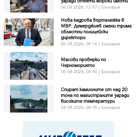
заради отнети морски имоти
06.08.2026, 12:57 | България
Нова кадрова въртележка в
МВР: Демерджиев смени трима
областни полицейски
директори
05.08.2026, 09:16 | България
Масови проверки по
Черноморието
05.08.2026, 08:45 | България
Спират камионите от над 20
тона по магистралите заради
високите температури
04.08.2026, 08:05 | България