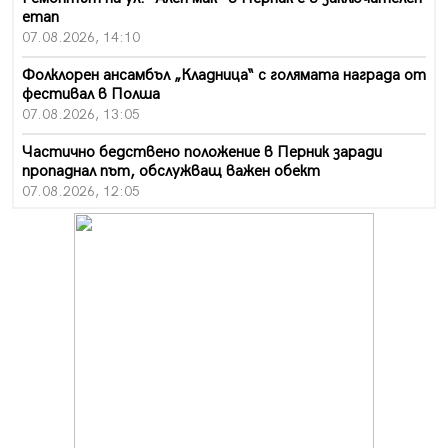
етап
07.08.2026, 14:10
Фолклорен ансамбъл „Кладница“ с голямата награда от
фестивал в Полша
07.08.2026, 13:05
Частично бедствено положение в Перник заради
пропаднал път, обслужващ важен обект
07.08.2026, 12:05
Да отговорим на жегите с филм под звездите днес и
утре
07.08.2026, 10:21
Първите крачки в помощ на пенсионерите в Перник,
вече са факт
07.08.2026, 09:18
Пак ограничават камионите по магистралите в петък
и неделя. Ето обходните маршрути
07.08.2026, 07:55