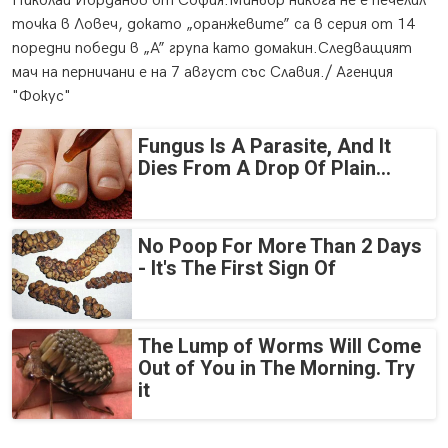
Николай Йорданов от София.Миньор никога не е печелил
точка в Ловеч, докато „оранжевите” са в серия от 14
поредни победи в „А” група като домакин.Следващият
мач на перничани е на 7 август със Славия./ Агенция
"Фокус"
Fungus Is A Parasite, And It
Dies From A Drop Of Plain...
No Poop For More Than 2 Days
- It's The First Sign Of
The Lump of Worms Will Come
Out of You in The Morning. Try
it