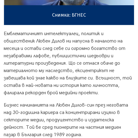
Снимка: БГНЕС
Емблематичният интелектуалец, политик и
общественик Любен Дилов ни напусна в началото на
месеца и остави след себе си огромно богатство от
незабравими лафове, публицистични шедьоври и
литературни произведения. Що се отнася обаче до
материалното му наследство, ексцентрикът не
завещава кой знае какво на близките си. Всъщност, той
остава в най-новата ни история като личността,
фалирала рекорден брой медийни проекти.
Бизнес начинанията на Любен Дилов-син през неговата
над 30-годишна кариера са концентрирани изцяло в
секторите медии, продуцентство и издателска
дейност. Той бе сред пионерите на частния медиен
пазар в България след 1989 година.