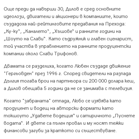
Още преди да навърши 30, Дилов е сред основните
идеолози, двигатели и акционери в компаниите, които
създадоха най-рейтинговите предавания на Прехода:
„Ку-ку“, „Каналето“, „Хъшове“ и ранните години на
„Шоуто на Слави“. Като съдружник и главен сценарист,
той участва в управлението на ранните продуцентски
компании около Слави Трифонов.
Двамата се разделиха, когато Любен създаде движение
"Гергьовден" през 1996 г. Според свидетели на разпада
Дългия тогава брои на партньора си 200 000 долара кеш,
а Дилов обещава 5 години да не се занимава с телевизия.
Когато "забраната" отпада, Любо се изявява като
продуцент и водещ на авторски формати като
токшоуто „Удавете водещия“ и сатиричното „Пуснете
водата“. И двете са пълен провал и му носят тежки
финансови загуби за краткото си съществуване.