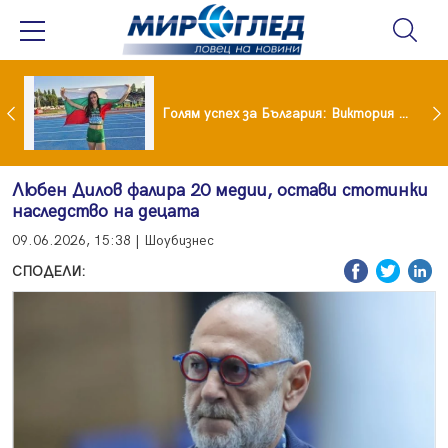
Когато всичко те дразни: тези трикове променят настроението за минути
Голям успех за България: Виктория Ангелова грабна световна титла в тройния скок
Любен Дилов фалира 20 медии, остави стотинки
наследство на децата
09.06.2026, 15:38 | Шоубизнес
СПОДЕЛИ: