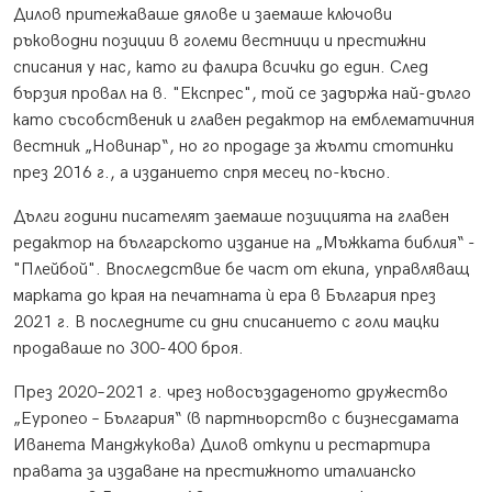
Дилов притежаваше дялове и заемаше ключови
ръководни позиции в големи вестници и престижни
списания у нас, като ги фалира всички до един. След
бързия провал на в. "Експрес", той се задържа най-дълго
като съсобственик и главен редактор на емблематичния
вестник „Новинар“, но го продаде за жълти стотинки
през 2016 г., а изданието спря месец по-късно.
Дълги години писателят заемаше позицията на главен
редактор на българското издание на „Мъжката библия“ -
"Плейбой". Впоследствие бе част от екипа, управляващ
марката до края на печатната ѝ ера в България през
2021 г. В последните си дни списанието с голи мацки
продаваше по 300-400 броя.
През 2020–2021 г. чрез новосъздаденото дружество
„Еуропео – България“ (в партньорство с бизнесдамата
Иванета Манджукова) Дилов откупи и рестартира
правата за издаване на престижното италианско