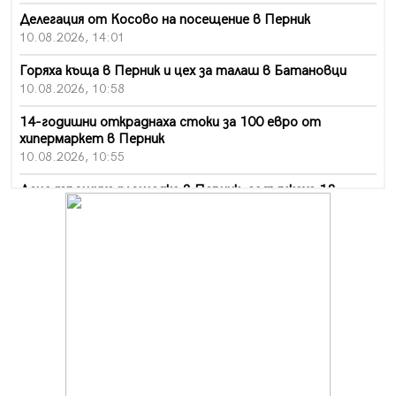
Делегация от Косово на посещение в Перник
10.08.2026, 14:01
Горяха къща в Перник и цех за талаш в Батановци
10.08.2026, 10:58
14-годишни откраднаха стоки за 100 евро от
хипермаркет в Перник
10.08.2026, 10:55
Деца трошиха площадка в Перник, задържаха 18-
годишен
10.08.2026, 10:52
Мъж рани с нож жена си в Перник, баща би дъщеря си
в Радомир
10.08.2026, 10:47
Кой е 20 000-ия посетител на изложбата на Дали в
Перник
10.08.2026, 08:36
Шестото издание "Пейка" в Перник: Много музика и