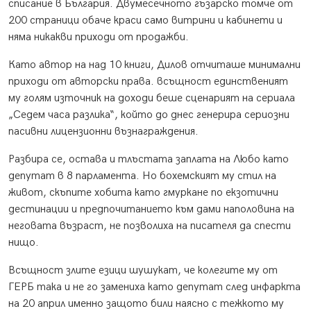
списание в България. Двумесечното гъзарско томче от
200 страници обаче краси само витрини и кабинети и
няма никакви приходи от продажби.
Като автор на над 10 книги, Дилов отчиташе минимални
приходи от авторски права. всъщност единственият
му голям източник на доходи беше сценарият на сериала
„Седем часа разлика“, който до днес генерира сериозни
пасивни лицензионни възнаграждения.
Разбира се, остава и тлъстата заплата на Любо като
депутат в 8 парламента. Но бохемският му стил на
живот, скъпите хобита като гмуркане по екзотични
дестинации и предпочитанието към дами наполовина на
неговата възраст, не позволиха на писателя да спести
нищо.
Всъщност злите езици шушукат, че колегите му от
ГЕРБ така и не го замениха като депутат след инфаркта
на 20 април именно защото били наясно с тежкото му