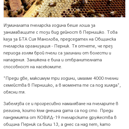
Изминалата пчеларска година беше лоша за
занимаващите с този вид дейност в Пернишко. Това
каза за БТА Сия Манолова, председател на Общинска
пчеларска организация - Перник. Тя отчете, че през
периода голям брой пчели са загинали от болести и
нападения. Занижена е била и отбранителната
способност на насекомите.
"Преди две, максимум три години, имахме 4000 пчелни
семейства в Пернишко, а в момента те са под хиляда",
обясни тя.
Забелязва се и прогресивно намаляване на пчеларите в
региона, които към днешна дата са под сто. Преди
пандемията от КОВИД-19 пчеларските дружества в
община Перник са били 13, а днес са над пет, като