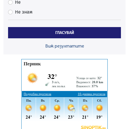
Не
Частично бедствено положение в Перник заради
Не знам
пропаднал път, обслужващ важен обект
07.08.2026, 12:05
Да отговорим на жегите с филм под звездите днес и
ГЛАСУВАЙ
утре
07.08.2026, 10:21
Виж резултатите
Първите крачки в помощ на пенсионерите в Перник,
вече са факт
07.08.2026, 09:18