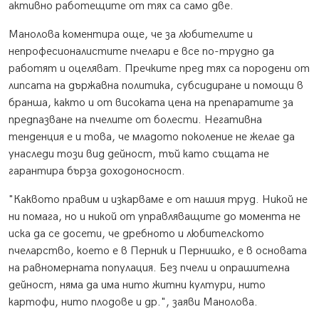
активно работещите от тях са само две.
Манолова коментира още, че за любителите и
непрофесионалистите пчелари е все по-трудно да
работят и оцеляват. Пречките пред тях са породени от
липсата на държавна политика, субсидиране и помощи в
бранша, както и от високата цена на препаратите за
предпазване на пчелите от болести. Негативна
тенденция е и това, че младото поколение не желае да
унаследи този вид дейност, тъй като същата не
гарантира бърза доходоносност.
"Каквото правим и изкарваме е от нашия труд. Никой не
ни помага, но и никой от управляващите до момента не
иска да се досети, че дребното и любителското
пчеларство, което е в Перник и Пернишко, е в основата
на равномерната популация. Без пчели и опрашителна
дейност, няма да има нито житни култури, нито
картофи, нито плодове и др.", заяви Манолова.