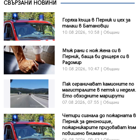
СВЪРЗАНИ НОВИНИ
Горяха къща в Перник и цех за
талаш в Батановци
10.08.2026, 10:58 | Общини
Мъж рани с нож жена си в
Перник, баща би дъщеря си в
Радомир
10.08.2026, 10:47 | Общини
Пак ограничават камионите по
магистралите в петък и неделя.
Ето обходните маршрути
07.08.2026, 07:55 | Общини
Четири сигнала до пожарната в
Перник за денонощие,
пожарникарите призовават към
повишено внимание
06.08.2026, 09:43 | Общини