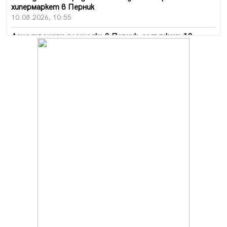
хипермаркет в Перник
10.08.2026, 10:55
Деца трошиха площадка в Перник, задържаха 18-
годишен
10.08.2026, 10:52
Мъж рани с нож жена си в Перник, баща би дъщеря си
в Радомир
10.08.2026, 10:47
Кой е 20 000-ия посетител на изложбата на Дали в
Перник
10.08.2026, 08:36
Шестото издание "Пейка" в Перник: Много музика и
настроение
10.08.2026, 08:30
Генералът от Перник днес става на 80 години
09.08.2026, 12:10
Нов успех за Миньор, отново със суха мрежа, но и с