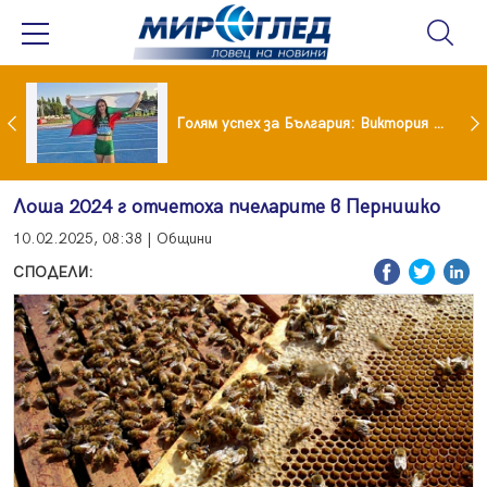
Когато всичко те дразни: тези трикове променят настроението за минути
Голям успех за България: Виктория Ангелова грабна световна титла в тройния скок
Лоша 2024 г отчетоха пчеларите в Пернишко
10.02.2025, 08:38 | Общини
СПОДЕЛИ: