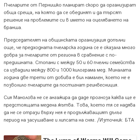
Пчеларите от Пернишко планират скоро да организират
обща среща, на която да се обединят и да търсят
решение на проблемите си в името на оцеляването на
бранша.
Председателят на общинската организация допълни
още, че предходната пчеларска година се е оказала много
добра за пчеларите от региона в сравнение с по-
предишната. Стопани с между 50 и 60 пчелни семейства
са извадили между 800 и 1000 килограма мед. Миналата
година две трети от добива е бил намален, което не е
позволило пчеларите да постигнат реинвесниция.
Сия Манолова не се ангажира да даде прогноза каква ще е
предстоящата медена жътва. Това, което тя се надява
да не се отрази върху нея е продължаващият дълъг
период на засушаване и липсата на сняг. /Източник: БТА