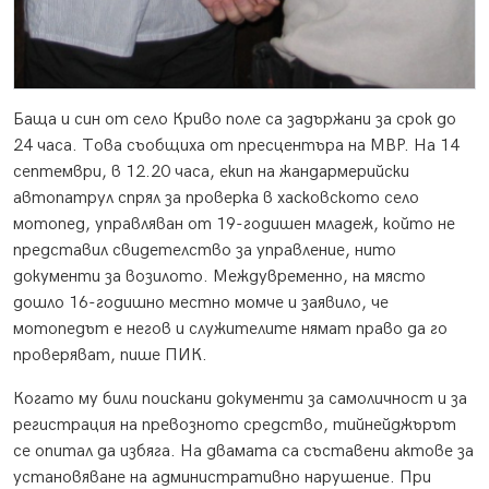
Баща и син от село Криво поле са задържани за срок до
24 часа. Това съобщиха от пресцентъра на МВР. На 14
септември, в 12.20 часа, екип на жандармерийски
автопатрул спрял за проверка в хасковското село
мотопед, управляван от 19-годишен младеж, който не
представил свидетелство за управление, нито
документи за возилото. Междувременно, на място
дошло 16-годишно местно момче и заявило, че
мотопедът е негов и служителите нямат право да го
проверяват, пише ПИК.
Когато му били поискани документи за самоличност и за
регистрация на превозното средство, тийнейджърът
се опитал да избяга. На двамата са съставени актове за
установяване на административно нарушение. При