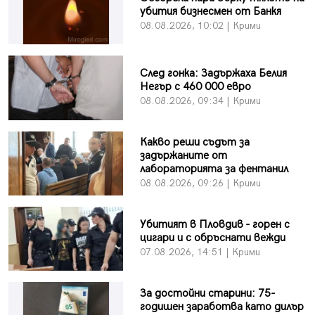
убития бизнесмен от Банкя
08.08.2026, 10:02 | Крими
След гонка: Задържаха Белия
Негър с 460 000 евро
08.08.2026, 09:34 | Крими
Какво реши съдът за
задържаните от
лабораторията за фентанил
08.08.2026, 09:26 | Крими
Убитият в Пловдив - горен с
цигари и с обръснати вежди
07.08.2026, 14:51 | Крими
За достойни старини: 75-
годишен заработва като дилър