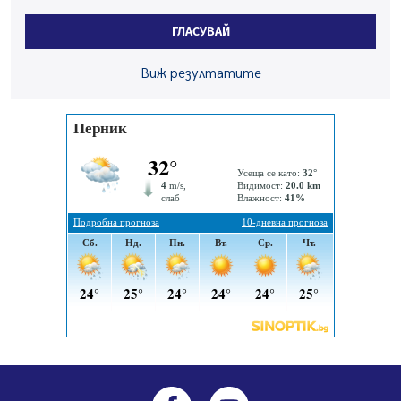
Радев: Работи се активно за запазването на
средствата по Плана за справедлив преход за
ГЛАСУВАЙ
въглищните райони
05.08.2026, 14:57
Виж резултатите
Звезди от световна сцена в Перник ще пеят на
Пернишката крепост
05.08.2026, 14:01
„Топлофикация Перник“ напредва с дигитализацията
на отчетния процес
05.08.2026, 11:48