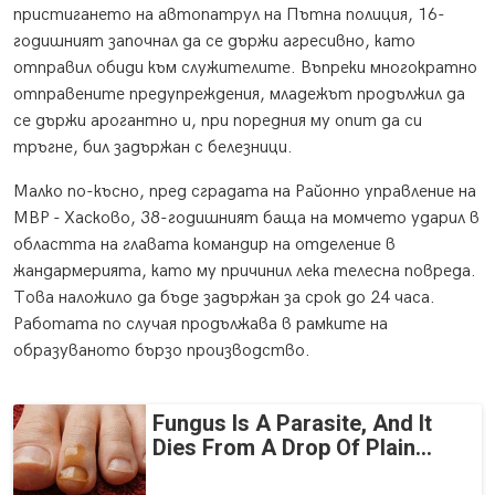
пристигането на автопатрул на Пътна полиция, 16-
годишният започнал да се държи агресивно, като
отправил обиди към служителите. Въпреки многократно
отправените предупреждения, младежът продължил да
се държи арогантно и, при поредния му опит да си
тръгне, бил задържан с белезници.
Малко по-късно, пред сградата на Районно управление на
МВР - Хасково, 38-годишният баща на момчето ударил в
областта на главата командир на отделение в
жандармерията, като му причинил лека телесна повреда.
Това наложило да бъде задържан за срок до 24 часа.
Работата по случая продължава в рамките на
образуваното бързо производство.
Fungus Is A Parasite, And It
Dies From A Drop Of Plain...