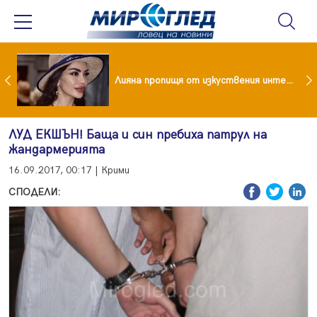
Популярен риалити герой заряза жена си заради друга
Лияна пропищя от изкуствения интелект
ЛУД ЕКШЪН! Баща и син пребиха патрул на
жандармерията
16.09.2017, 00:17 | Крими
СПОДЕЛИ: