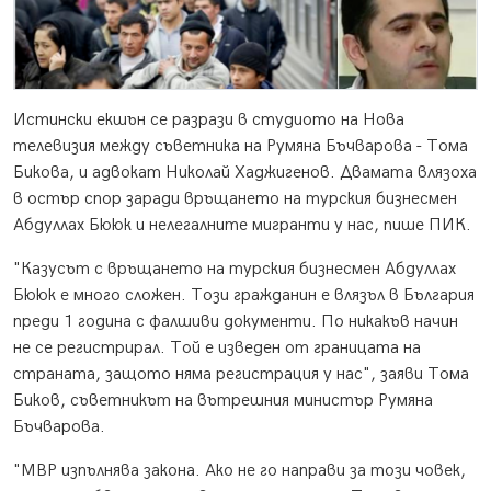
Истински екшън се разрази в студиото на Нова
телевизия между съветника на Румяна Бъчварова - Тома
Бикова, и адвокат Николай Хаджигенов. Двамата влязоха
в остър спор заради връщането на турския бизнесмен
Абдуллах Бююк и нелегалните мигранти у нас, пише ПИК.
"Казусът с връщането на турския бизнесмен Абдуллах
Бююк е много сложен. Този гражданин е влязъл в България
преди 1 година с фалшиви документи. По никакъв начин
не се регистрирал. Той е изведен от границата на
страната, защото няма регистрация у нас", заяви Тома
Биков, съветникът на вътрешния министър Румяна
Бъчварова.
"МВР изпълнява закона. Ако не го направи за този човек,