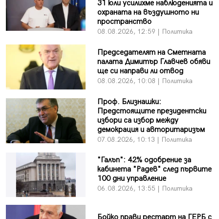
31 юли усилихме наблюденията и
охраната на въздушното ни
пространство
08.08.2026, 12:59 | Политика
Председателят на Сметната
палата Димитър Главчев обяви
ще си направи ли отвод
08.08.2026, 10:08 | Политика
Проф. Близнашки:
Предстоящите президентски
избори са избор между
демокрация и авторитаризъм
07.08.2026, 10:13 | Политика
"Галъп": 42% одобрение за
кабинета "Радев" след първите
100 дни управление
06.08.2026, 13:55 | Политика
Бойко прави рестарт на ГЕРБ с