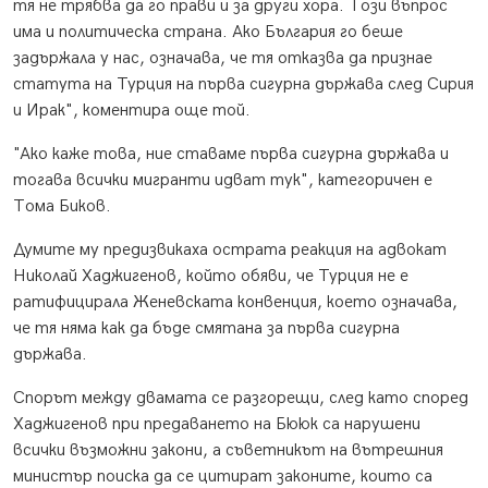
тя не трябва да го прави и за други хора. Този въпрос
има и политическа страна. Ако България го беше
задържала у нас, означава, че тя отказва да признае
статута на Турция на първа сигурна държава след Сирия
и Ирак", коментира още той.
"Ако каже това, ние ставаме първа сигурна държава и
тогава всички мигранти идват тук", категоричен е
Тома Биков.
Думите му предизвикаха острата реакция на адвокат
Николай Хаджигенов, който обяви, че Турция не е
ратифицирала Женевската конвенция, което означава,
че тя няма как да бъде смятана за първа сигурна
държава.
Спорът между двамата се разгорещи, след като според
Хаджигенов при предаването на Бююк са нарушени
всички възможни закони, а съветникът на вътрешния
министър поиска да се цитират законите, които са