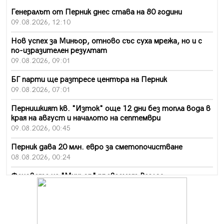
Генералът от Перник днес става на 80 години
09.08.2026, 12:10
Нов успех за Миньор, отново със суха мрежа, но и с
по-изразителен резултат
09.08.2026, 09:01
БГ парти ще разтресе центъра на Перник
09.08.2026, 07:01
Пернишкият кв. "Изток" още 12 дни без топла вода в
края на август и началото на септември
09.08.2026, 00:45
Перник дава 20 млн. евро за сметопочистване
08.08.2026, 00:24
Феновете на "Миньор" превземат Разлог
07.08.2026, 14:52
Ремонтът на ул. "Ален мак" в Перник е в заключителен
етап