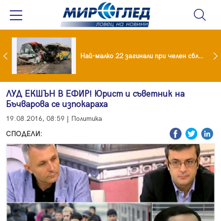
езидент: Искаме споразумение със САЩ , но без компромиси
Най-малко 22 загинали при челен сблъсък между два автобуса
ЛУД ЕКШЪН В ЕФИР! Юрист и съветник на
Бъчварова се изпокараха
19.08.2016, 08:59 | Политика
СПОДЕЛИ: