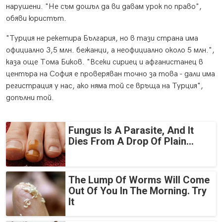
нарушени. "Не съм дошъл да ви давам урок по право",
обяви юристът.
"Турция не рекетира България, но в тази страна има
официално 3,5 млн. бежанци, а неофициално около 5 млн.",
каза още Тома Биков. "Всеки сириец и афганистанец в
центъра на София е проверяван точно за това - дали има
регистрация у нас, ако няма той се връща на Турция",
допълни той.
Fungus Is A Parasite, And It
Dies From A Drop Of Plain...
The Lump Of Worms Will Come
Out Of You In The Morning. Try
It