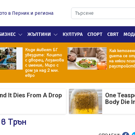
ото в Перник и региона
БИЗНЕС
ЖЪЛТИНИ
КУЛТУРА
СПОРТ
СВЯТ
МОД
Къде живеят БГ
Как кетоген
звездите: Коцето
диета се от
с дворец, Лозанова
на някои пси
с имение, Миро с
разстройст
дом за над 2 млн.
евро
And It Dies From A Drop
One Teasp
Body Die I
 в Трън