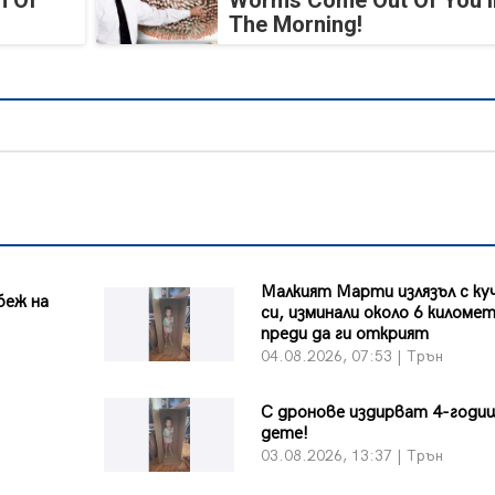
n Of
Worms Come Out Of You I
The Morning!
Малкият Марти излязъл с к
беж на
си, изминали около 6 киломе
преди да ги открият
04.08.2026, 07:53 | Трън
С дронове издирват 4-годи
дете!
03.08.2026, 13:37 | Трън