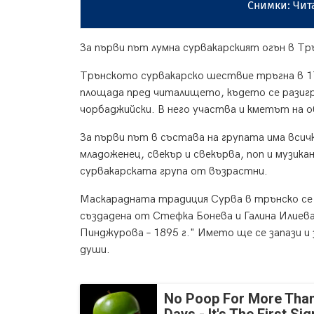
Снимки: Чита
За първи път лумна сурвакарският огън в Тр
Трънското сурвакарско шествие тръгна в 17 
площада пред читалището, където се разиг
чорбаджийски. В него участва и кметът на
За първи път в състава на групата има всичк
младоженец, свекър и свекърва, поп и музика
сурвакарската група от възрастни.
Маскарадната традиция Сурва в трънско се 
създадена от Стефка Бонева и Галина Илиев
Пинджурова – 1895 г." Името ще се запази и
души.
No Poop For More Than