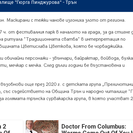
лище "Гюрга Пинджурова" - Трън
ън. Маскирани с тежки чанове изгониха злото от региона.
ч. от фестивалния парк в началото на града, за да стигне 
ра ритуала "Традиционната сватба" в интерпретация по
 общината Цветислава Цветкова, която бе чорбаджийка.
и обичайни персонажи – звънчари, байрактар, войвода, булка
нти, мечкар с мечка. След дълги години бе възстановена и
възобнови още през 2020 г. с детската група „Преличотини
а, със съдействието на Община Трън и народно читалище "
 за голямата трънска сурвакарска група, в която участват 
 2
Doctor From Columbus: