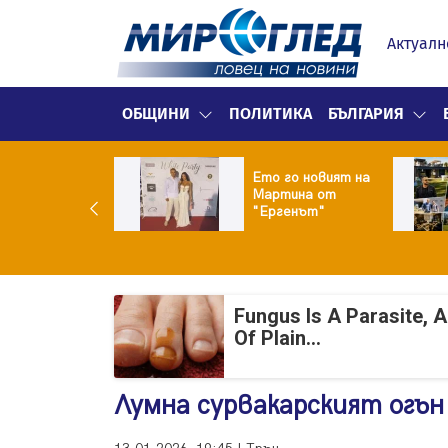
Актуалн
ОБЩИНИ
ПОЛИТИКА
БЪЛГАРИЯ
ики Кънчев се
Ето го новият на
веде тайно
Мартина от
о Геро
"Ергенът"
Fungus Is A Parasite, 
Of Plain...
Лумна сурвакарският огън