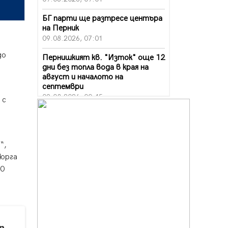
БГ парти ще разтресе центъра
на Перник
09.08.2026, 07:01
до
Пернишкият кв. "Изток" още 12
дни без топла вода в края на
август и началото на
септември
09.08.2026, 00:45
 с
Перник дава 20 млн. евро за
сметопочистване
08.08.2026, 00:24
“,
Феновете на "Миньор"
Гюрга
превземат Разлог
20
07.08.2026, 14:52
Ремонтът на ул. "Ален мак" в
Перник е в заключителен етап
07.08.2026, 14:10