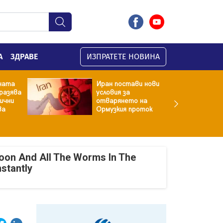
А
ЗДРАВЕ
ИЗПРАТЕТЕ НОВИНА
ната
Иран постави нови
разява
условия за
хични
отварянето на
ва
Ормузкия проток
oon And All The Worms In The
nstantly