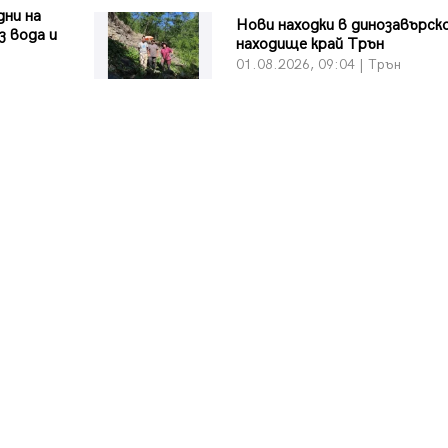
дни на
Нови находки в динозавърс
з вода и
находище край Трън
01.08.2026, 09:04 | Трън