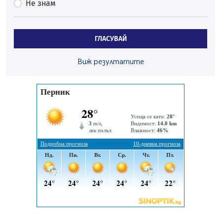
Не знам
Перник
06.08.2026, 07:51
Ето какви забавления ще има през август в Перник
ГЛАСУВАЙ
06.08.2026, 00:48
Пернишки експерт за фишинг измамите:
Виж резултатите
Проверявайте съмнителните линкове в bezopasno.net
05.08.2026, 15:42
На 95 години почина Лиляна Десова
05.08.2026, 15:18