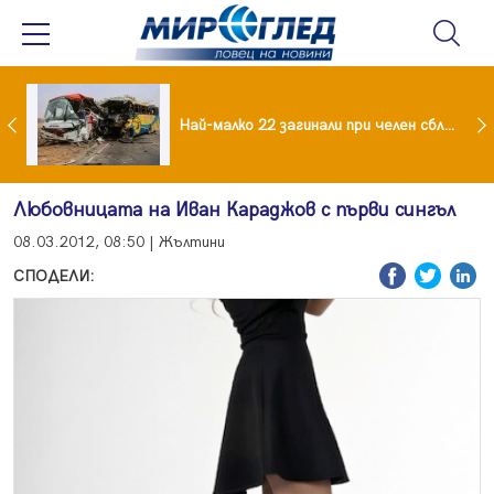
езидент: Искаме споразумение със САЩ , но без компромиси
Най-малко 22 загинали при челен сблъсък между два автобуса
Любовницата на Иван Караджов с първи сингъл
08.03.2012, 08:50 | Жълтини
СПОДЕЛИ: