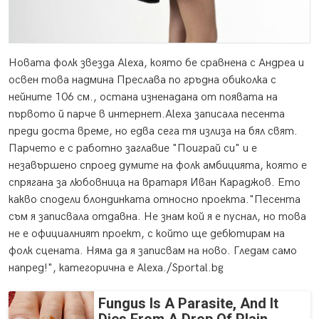
Новата фолк звезда Alexa, която бе сравнена с Андреа и
освен това надмина Преслава по гръдна обиколка с
нейните 106 см., остана изненадана от появата на
първото й парче в интернет.
Alexa записала песента
преди доста време, но едва сега тя излиза на бял свят.
Парчето е с работно заглавие "Поиграй си" и е
незавършено спроед думите на фолк амбицията, която е
спрягана за любовница на вратаря Иван Караджов. Ето
какво сподели блондинката относно проекта."Песента
съм я записвала отдавна. Не знам кой я е пуснал, но това
не е официалният проект, с който ще дебютирам на
фолк сцената. Няма да я записвам на ново. Гледам само
напред!", категорична е Alexa./Sportal.bg
Fungus Is A Parasite, And It