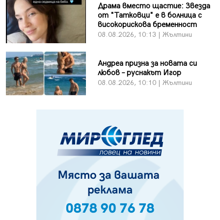
Драма вместо щастие: Звезда
от "Татковци" е в болница с
високорискова бременност
08.08.2026, 10:13 | Жълтини
Андреа призна за новата си
любов – руснакът Игор
08.08.2026, 10:10 | Жълтини